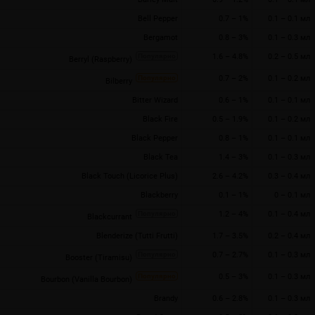
Bell Pepper
0.7 – 1%
0.1 – 0.1 мл
Bergamot
0.8 – 3%
0.1 – 0.3 мл
1.6 – 4.8%
0.2 – 0.5 мл
Berryl (Raspberry)
0.7 – 2%
0.1 – 0.2 мл
Bilberry
Bitter Wizard
0.6 – 1%
0.1 – 0.1 мл
Black Fire
0.5 – 1.9%
0.1 – 0.2 мл
Black Pepper
0.8 – 1%
0.1 – 0.1 мл
Black Tea
1.4 – 3%
0.1 – 0.3 мл
Black Touch (Licorice Plus)
2.6 – 4.2%
0.3 – 0.4 мл
Blackberry
0.1 – 1%
0 – 0.1 мл
1.2 – 4%
0.1 – 0.4 мл
Blackcurrant
аличии! RMG Mods Imago
Нью! BP Mods Labs MTL RTA
06.02.2024 17:15
Blenderize (Tutti Frutti)
1.7 – 3.5%
0.2 – 0.4 мл
:16
Бак под тугую затяжку из нержавеющей
0.7 – 2.7%
0.1 – 0.3 мл
Booster (Tiramisu)
стали и пластика.
олиамида под 1 аккумулятор
0.5 – 3%
0.1 – 0.3 мл
Bourbon (Vanilla Bourbon)
Просмотров: 2030
1984
Brandy
0.6 – 2.8%
0.1 – 0.3 мл
Читать дальше