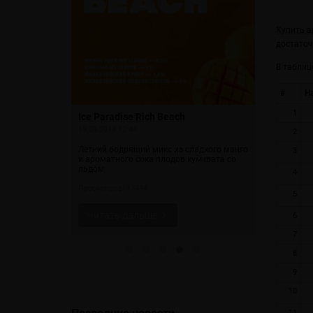
Купить а
достаточ
В таблиц
#
Н
1
d
Ice Paradise Rich Beach
Blueberry 
19.09.2018 12:49
08.03.2018 18
2
града и черной
Летний бодрящий микс из сладкого манго
Рецепт очен
3
им эффектом!
и ароматного сока плодов кумквата со
черничного 
ь Ice Padarise
льдом
послевкусие
4
Просмотров: 17494
Просмотров: 
5
Читать дальше
Читать 
6
7
8
9
10
11