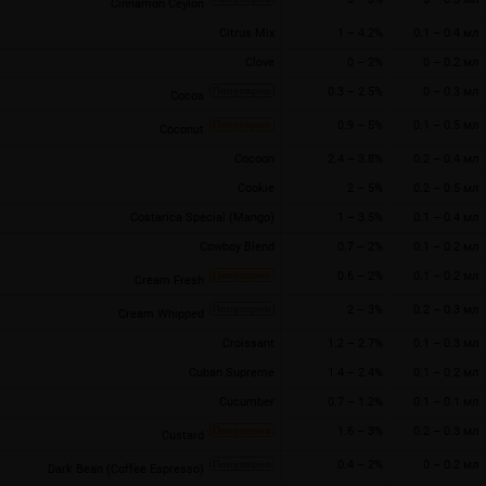
Cinnamon Ceylon
Citrus Mix
1 – 4.2%
0.1 – 0.4 мл
Clove
0 – 2%
0 – 0.2 мл
0.3 – 2.5%
0 – 0.3 мл
Cocoa
0.9 – 5%
0.1 – 0.5 мл
Coconut
Cocoon
2.4 – 3.8%
0.2 – 0.4 мл
Cookie
2 – 5%
0.2 – 0.5 мл
Costarica Special (Mango)
1 – 3.5%
0.1 – 0.4 мл
Cowboy Blend
0.7 – 2%
0.1 – 0.2 мл
0.6 – 2%
0.1 – 0.2 мл
Cream Fresh
2 – 3%
0.2 – 0.3 мл
Cream Whipped
Croissant
1.2 – 2.7%
0.1 – 0.3 мл
Cuban Supreme
1.4 – 2.4%
0.1 – 0.2 мл
Cucumber
0.7 – 1.2%
0.1 – 0.1 мл
1.6 – 3%
0.2 – 0.3 мл
Custard
0.4 – 2%
0 – 0.2 мл
Dark Bean (Coffee Espresso)