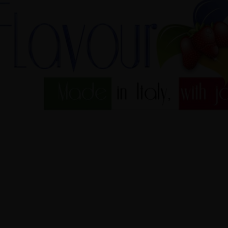
обрана дозировка более 300
атизаторов TPA на основе
ецептов сайта e-liquid-
52844
дальше