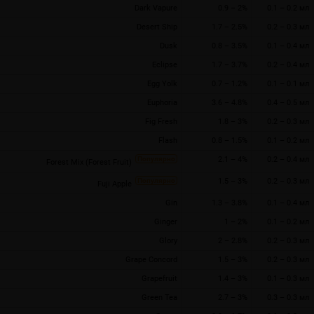
Dark Vapure
0.9 – 2%
0.1 – 0.2 мл
Desert Ship
1.7 – 2.5%
0.2 – 0.3 мл
Dusk
0.8 – 3.5%
0.1 – 0.4 мл
Eclipse
1.7 – 3.7%
0.2 – 0.4 мл
Egg Yolk
0.7 – 1.2%
0.1 – 0.1 мл
Euphoria
3.6 – 4.8%
0.4 – 0.5 мл
Fig Fresh
1.8 – 3%
0.2 – 0.3 мл
Flash
0.8 – 1.5%
0.1 – 0.2 мл
2.1 – 4%
0.2 – 0.4 мл
Forest Mix (Forest Fruit)
1.5 – 3%
0.2 – 0.3 мл
Fuji Apple
Gin
1.3 – 3.8%
0.1 – 0.4 мл
Ginger
1 – 2%
0.1 – 0.2 мл
Glory
2 – 2.8%
0.2 – 0.3 мл
Grape Concord
1.5 – 3%
0.2 – 0.3 мл
Grapefruit
1.4 – 3%
0.1 – 0.3 мл
Green Tea
2.7 – 3%
0.3 – 0.3 мл