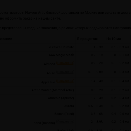
роматизаторы Flavour Art
с быстрой доставкой по Москве или заказать достав
но оформить заказ на нашем сайте.
е представлены средние значения, в рамках которых подбираются наилучшие
азвание
В процентах
На 10 мл
7Leaves Ultimate
1 – 3%
0.1 – 0.3 мл
Ice Cream
:54
AAA Magic Mask
0.2 – 1%
0 – 0.1 мл
ь легкого (нежирного)
0.9 – 2%
0.1 – 0.2 мл
Almond
мороженого с кислым
м.
0.1 – 2.8%
0 – 0.3 мл
Anise
13707
1.4 – 4%
0.1 – 0.4 мл
Apple Pie
дальше
Arctic Winter (Menthol Artic)
0.8 – 2%
0.1 – 0.2 мл
Armenia (Apricot)
1.7 – 4%
0.2 – 0.4 мл
Aurora
0.5 – 2.3%
0.1 – 0.2 мл
Bacon (Fried)
3.5 – 6%
0.4 – 0.6 мл
2 – 3.9%
0.2 – 0.4 мл
Bano (Banana)
Barley Malt
0.9 – 1.2%
0.1 – 0.1 мл