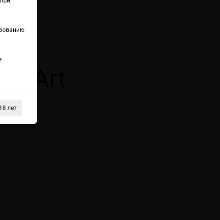
(при
ебованию
ии
е
ourArt
18 лет