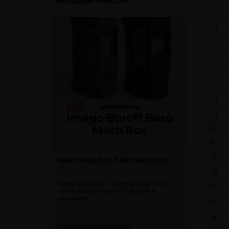
Последние новости
12
13
14
15
16
17
18
19
20
21
22
Pro
Нью! Imago Boroff Boro Mesh Box
Снова в н
V2
07.02.2024 11:02
23
07.02.2024 10
mal и power.
Мехмод боро на 1 аккумулятор 18650.
24
триджами серии
Есть 5 дизайнов разной формы и
Сквонк из п
4 Ohm. Быстрая
расцветки.
18650.
25
минут.
Просмотров: 2754
Просмотров: 
26