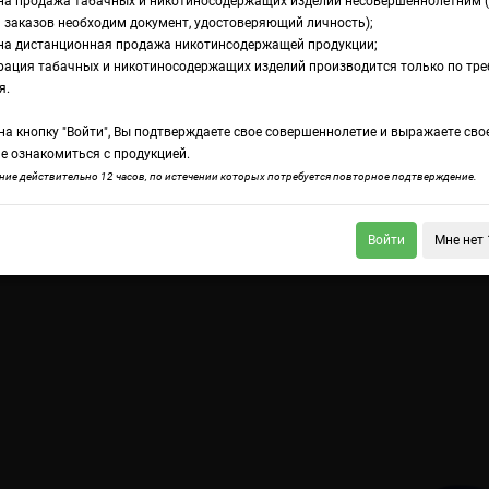
на продажа табачных и никотиносодержащих изделий несовершеннолетним 
 заказов необходим документ, удостоверяющий личность);
на дистанционная продажа никотинсодержащей продукции;
аторов FlavourArt
рация табачных и никотиносодержащих изделий производится только по тр
аблица концентрац
я.
а кнопку "Войти", Вы подтверждаете свое совершеннолетие и выражаете сво
оматизаторов Flav
е ознакомиться с продукцией.
ие действительно 12 часов, по истечении которых потребуется повторное подтверждение.
Войти
Мне нет 
онцентрации
торов TPA
:48