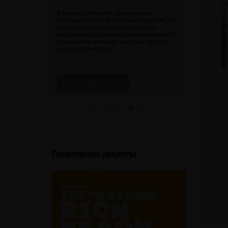
ости пока
адут к ним в
В салоне самолета официально
В таблице с
т настолько
запрещено курить табачные изделия, но
вкусов аром
я так, как
авиаперевозчики рассматривают
статистики р
парогенератор в качестве электронного
recipes.com
устройства, поэтому закон на него не
распространяется...
Просмотров: 
Просмотров: 91319
Читать 
Читать дальше
Популярные рецепты