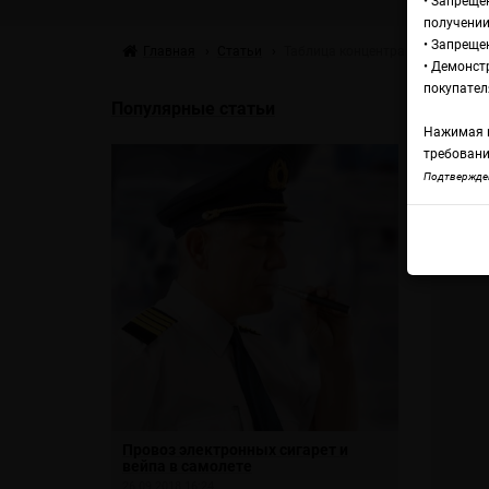
• Запреще
получении
• Запреще
Главная
Статьи
Таблица концентрации ароматиз
• Демонст
Т
покупател
Популярные статьи
Нажимая н
ар
требовани
Подтвержден
а или бак?
Провоз электронных сигарет и
Таблица к
вейпа в самолете
ароматиза
26.09.2018 16:24
19.04.2018 16