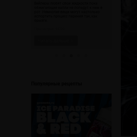
- это
Вейперы любят свои жидкости пока
процесс. Это
обжигающие капли не попадут к ним в
В салоне са
одержимость. С
рот. Немногие вещи могут настолько
запрещено к
дством вы без
испортить процесс парения так, как
авиаперево
жу, которая
брызги.
парогенерат
миальным
устройства, 
Просмотров: 94200
распространя
Просмотров: 
Читать дальше
Читать 
Популярные рецепты