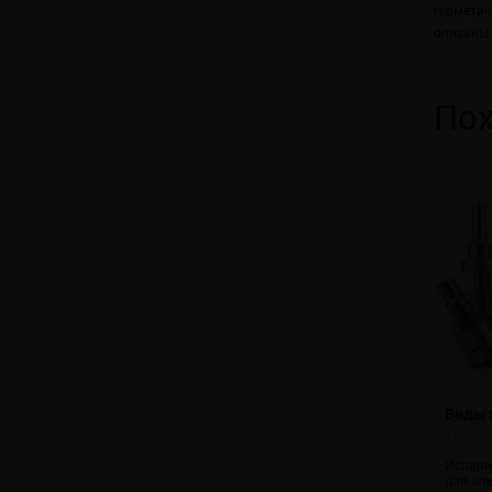
гермети
описаны 
Пох
Виды 
11.03.20
Испари
для эл