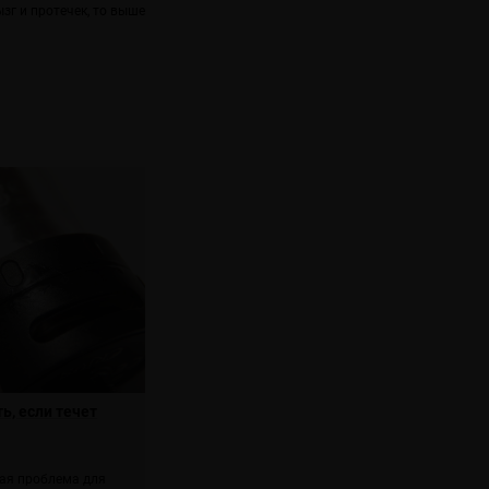
ызг и протечек, то выше
ь, если течет
тая проблема для