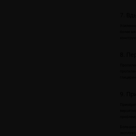
7. Вд
Усиленны
более мя
конструк
8. Пе
Пропилен
пропилен
глицерин
9. Пр
Приобрет
вероятно
проблему
Большинс
эксплуат