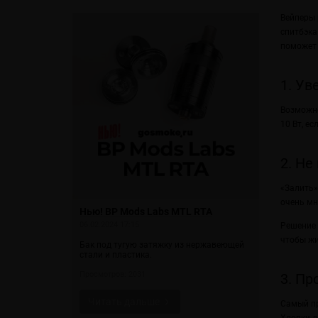
Вейперы 
спитбэка
поможет 
1. Ув
Возможно
10 Вт, ес
2. Не
«Залить»
очень мн
 Mods Imago
Нью! BP Mods Labs MTL RTA
Нью! Бак D
Hazard RT
06.02.2024 17:15
Решение 
31.01.2024 09
чтобы жи
Бак под тугую затяжку из нержавеющей
стали и пластика.
 1 аккумулятор
Вариативны
Просмотров: 2031
Просмотров: 
3. Пр
Читать дальше
Читать 
Самый пр