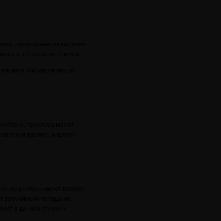
блема. Незаполненное фитилем
ого, и это вызовет спитбэк.
ять вату или увеличить ее
спитбэка, проблема может
алфетку и удалите лишнюю
рученные койлы имеют плохую
ает возможным попадание
овет в данной случае –