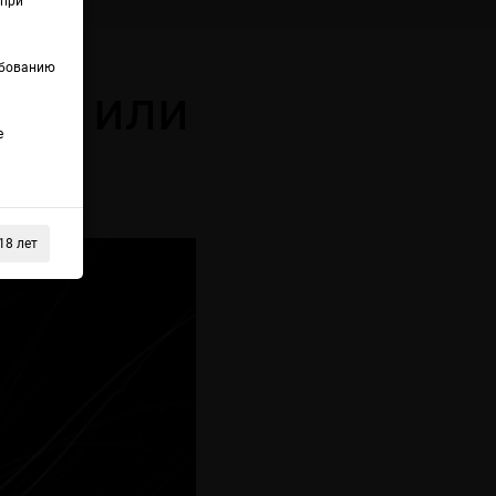
(при
ебованию
пка или
е
18 лет