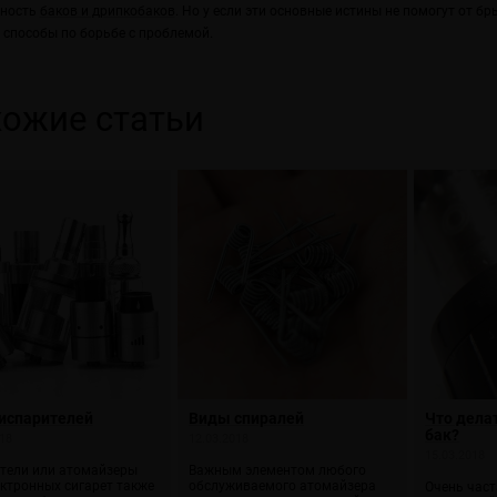
чность
баков и дрипкобаков
. Но у если эти основные истины не помогут от бр
способы по борьбе с проблемой.
ожие статьи
испарителей
Виды спиралей
Что делат
бак?
18
12.03.2018
15.03.2018
тели или атомайзеры
Важным элементом любого
ектронных сигарет также
обслуживаемого атомайзера
Очень час