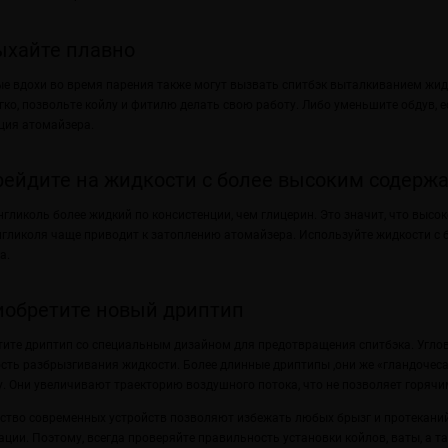
ыхайте плавно
е вдохи во время парения также могут вызвать спитбэк выталкиванием жидк
гко, позвольте койлу и фитилю делать свою работу. Либо уменьшите обдув, е
ция атомайзера.
рейдите на жидкости с более высоким содерж
гликоль более жидкий по консистенции, чем глицерин. Это значит, что высо
гликоля чаще приводит к затоплению атомайзера. Используйте жидкости с
а.
иобретите новый дриптип
ите дриптип со специальным дизайном для предотвращения спитбэка. Угл
сть разбрызгивания жидкости. Более длинные дриптипы ,они же «гландочеса
. Они увеличивают траекторию воздушного потока, что не позволяет горячим
тво современных устройств позволяют избежать любых брызг и протекани
ации. Поэтому, всегда проверяйте правильность установки койлов, ваты, а т