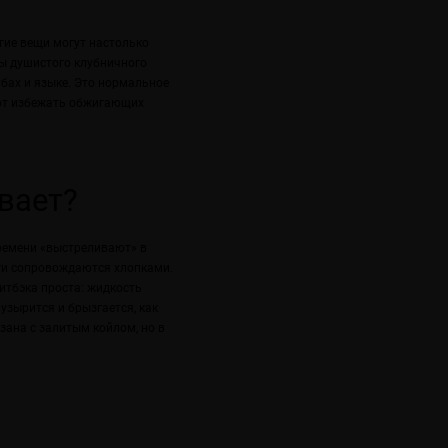
гие вещи могут настолько
бы душистого клубничного
убах и языке. Это нормальное
яют избежать обжигающих
вает?
времени «выстреливают» в
зги сопровождаются хлопками.
питбэка проста: жидкость
узырится и брызгается, как
зана с залитым койлом, но в