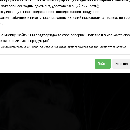
на продажа табачных и никотиносодержащих изделий несовершеннолетним 
 заказов необходим документ, удостоверяющий личность);
на дистанционная продажа никотинсодержащей продукции;
?
рация табачных и никотиносодержащих изделий производится только по тр
очему плюется дри
я.
а кнопку "Войти", Вы подтверждаете свое совершеннолетие и выражаете сво
к?
е ознакомиться с продукцией.
ие действительно 12 часов, по истечении которых потребуется повторное подтверждение.
Войти
Мне нет 
ектронных сигарет и
Таблица концентрации
амолете
ароматизаторов TPA
:24
19.04.2018 16:48