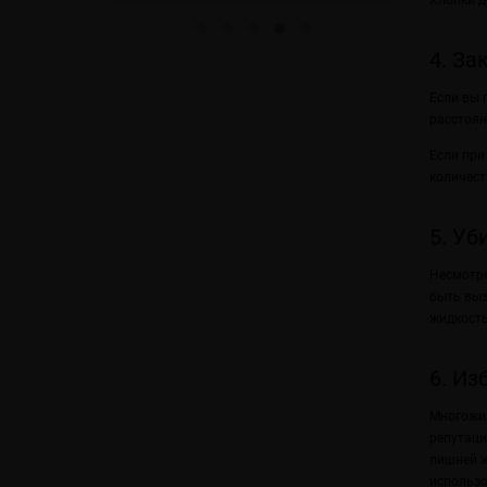
Хлопки д
4. За
Если вы 
расстоян
Если при
количест
5. Уб
Несмотря
быть выз
жидкость
6. Из
Многожил
репутаци
лишней ж
использо