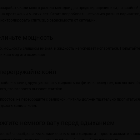
разрабатывали много разных методов для предотвращения или, по крайней 
 на протяжении многих лет. Стоит попробовать несколько разных вариантов,
контролировать спитбэк, в зависимости от ситуации.
еличьте мощность
, мощность слишком низкая, и жидкость не успевает испаряться. Попытайте
ли ваш мод это позволяет.
 перегружайте койл
 койл – значит, вручную капать жидкость на фитиль перед тем, как вы начнёт
ого, это запросто вызовет спитбэк.
ovpo & Across Vape
A
простое: не переборщите с заливкой. Фитиль должен тщательно пропитаться,
:51
дкость залила койл.
й обслуживаемый атомайзер
1938
ожгите немного вату перед вдыханием
дальше
остой способ,если вы залили очень много жидкости - просто зажмите кнопк