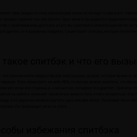
любят свои жидкости пока обжигающие капли не попадут к ним в рот. Немно
ь процесс парения так, как брызги. Одну минуту вы радостно выдыхаете клу
затем с приближением дриптипа ко рту вы чувствуете обжигающие капли на г
для дрипок, но в разумных пределах. Существуют способы, которые позвол
se Rich Beach
Blueberry Ice Cream
:49
08.03.2018 18:54
ящий микс из сладкого манго
Рецепт очень легкого (нежирного)
 такое спитбэк и что его вызы
о сока плодов кумквата со
черничного мороженого с кислым
послевкусием.
17496
Просмотров: 13710
– это горячие капли
жидкостей для электронных сигарет
, которые время от 
 парения. Если посмотреть на койл RDA, то иногда можно заметить, что бры
дальше
Читать дальше
злетаются во все стороны, и, к несчастью, попадают в в дриптип. Причина с
ается на койле и начинает «кипятится» вместо того, чтобы испаряться. Она п
вода, и на вдохе вы можете ощутить одну или две капли. Проблема тесно свя
случаях это происходит не из-за этого.
собы избежания спитбэка