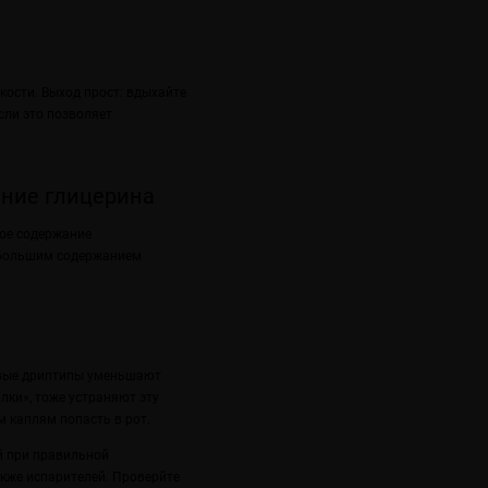
ости. Выход прост: вдыхайте
сли это позволяет
ание глицерина
кое содержание
 большим содержанием
овые дриптипы уменьшают
лки», тоже устраняют эту
 каплям попасть в рот.
й при правильной
акже испарителей. Проверйте