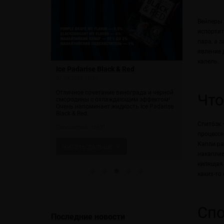
Вейперы 
испортит
пара, а 
явление 
капель.
Ice Padarise Black & Red
Ice Paradi
07.09.2018 15:16
19.09.2018 12
вкусно и
Отличное сочетание винограда и черной
Летний бодр
Что
пте больше
смородины с охлаждающим эффектом!
и ароматног
монной ноты.
Очень напоминает жидкость Ice Padarise
льдом
 его более
Black & Red.
Просмотров: 
Спитбэк 
Просмотров: 18931
процессе
Читать 
Капли ра
Читать дальше
накаплив
кипящая 
каких-то 
Спо
Последние новости