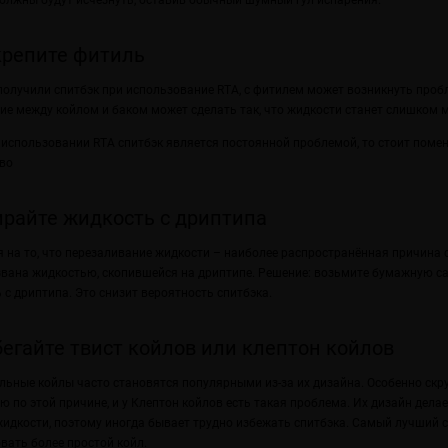
олжны будут исчезнуть, оставив обычный шумный гул испарения.
крепите фитиль
получили спитбэк при использование RTA, с фитилем может возникнуть про
ие между койлом и баком может сделать так, что жидкости станет слишком мн
 использовании RTA спитбэк является постоянной проблемой, то стоит помен
во
ирайте жидкость с дриптипа
 на то, что перезаливание жидкости – наиболее распространённая причина 
вана жидкостью, скопившейся на дриптипе. Решение: возьмите бумажную с
 с дриптипа. Это снизит вероятность спитбэка.
бегайте твист койлов или клептон койлов
ьные койлы часто становятся популярными из-за их дизайна. Особенно ск
ю по этой причине, и у Клептон койлов есть такая проблема. Их дизайн дел
идкости, поэтому иногда бывает трудно избежать спитбэка. Самый лучший с
вать более простой койл.