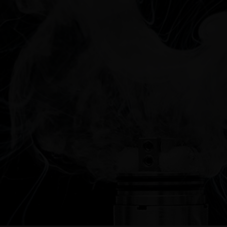
молета официально
В таблице собрана дозировка более 300
урить табачные изделия, но
вкусов ароматизаторов TPA на основе
зчики рассматривают
статистики рецептов сайта e-liquid-
ор в качестве электронного
recipes.com
поэтому закон на него не
ется...
Просмотров: 52847
91322
Читать дальше
дальше