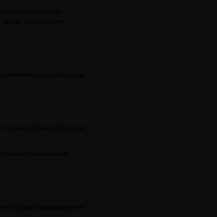
мере, для уменьшения
 однако, каждый из них
сь увеличить мощность с 5 до
е парить. Если жидкости будет
 но не настолько сильно,
у на секунду перед вдыханием.