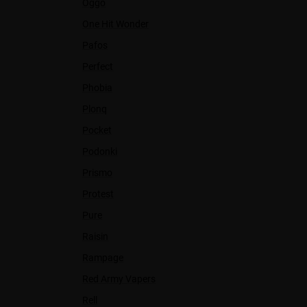
Oggo
One Hit Wonder
Pafos
Perfect
Phobia
Plonq
Pocket
Podonki
Prismo
Protest
Pure
Raisin
Rampage
Red Army Vapers
Rell