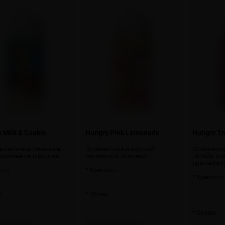
 Milk & Cookie
Hungry Pink Lemonade
Hungry Tro
е песочное печенье и
Освежающий и вкусный
Освежающи
 вкуснейшего молока!
малиновый лимонад
папайи, кл
драгонфру
сть:
* Крепость:
* Крепость
3 мг
0 мг
:
* Объем:
3 мг
л
100 мл
* Объем:
100 мл