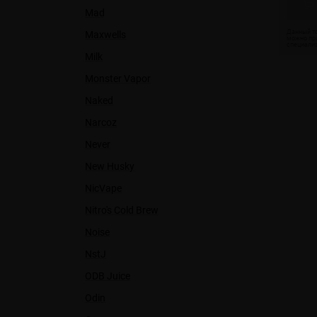
Mad
Maxwells
Milk
Monster Vapor
Naked
Narcoz
Never
New Husky
NicVape
Nitro's Cold Brew
Noise
NstJ
ODB Juice
Odin