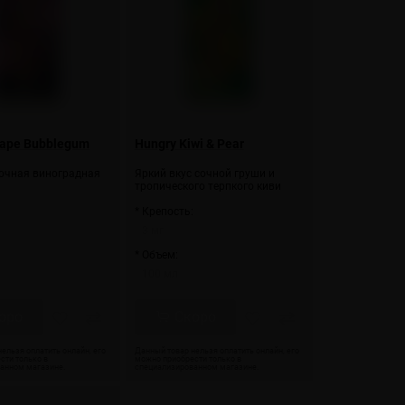
rape Bubblegum
Hungry Kiwi & Pear
сочная виноградная
Яркий вкус сочной груши и
тропического терпкого киви
:
* Крепость:
3 мг
* Объем:
100 мл
оро
Скоро