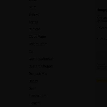
Blum
Hungr
Brusko
Кислая
жвачка
Bryzgi
* Крепо
Chrome
3 мг
Cloud Vape
* Объем
Cream Team
100 м
Cult
Custard Monster
Custard Shoppe
Demon's Mix
Doozy
Duall
Electro Jam
Element