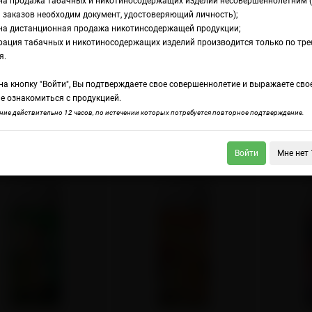
на продажа табачных и никотиносодержащих изделий несовершеннолетним 
 заказов необходим документ, удостоверяющий личность);
на дистанционная продажа никотинсодержащей продукции;
рация табачных и никотиносодержащих изделий производится только по тр
идкость Hungry
я.
а кнопку "Войти", Вы подтверждаете свое совершеннолетие и выражаете сво
е ознакомиться с продукцией.
ие действительно 12 часов, по истечении которых потребуется повторное подтверждение.
Сравнение товаров (0)
Сортировка:
сок
Сетка
Войти
Мне нет 