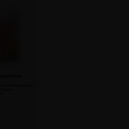
pical Fruits
й тропический вкус
убники и
та.
: