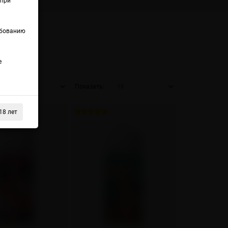
(при
ебованию
е
Показать:
18 лет