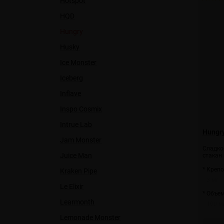
Hotspot
HQD
Hungry
Husky
Ice Monster
Iceberg
Inflave
Inspo Cosmix
Intrue Lab
Hungry
Jam Monster
Сладко
Juice Man
стакан
* Крепо
Kraken Pipe
3 мг
Le Elixir
* Объем
Learmonth
100 м
Lemonade Monster