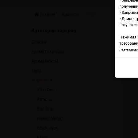
• Запреще
получении
• Запреще
Главная
Жидкости
Hungry
• Демонст
Ж
покупател
Категории товаров
Нажимая н
Основа
требовани
Подтвержден
Ароматизаторы
Спи
Аромамиксы
Тара
Жидкости
All in One
Atmose
Bad Drip
Bakery Vapor
Black Jack
Blaze