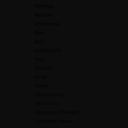
Ripe Vapes
Scandalist
Schizophrenia
Skala
Soak
Sweet Salt VPR
Syrup
The Juice
Tik Tak
Tikobar
Tobacco Monster
Tobacco Pipe
Tobacconist to the World
Trade Winds Tobacco