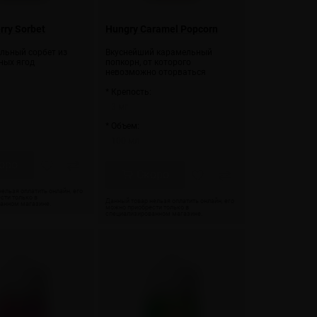
rry Sorbet
Hungry Caramel Popcorn
льный сорбет из
Вкуснейший карамельный
ных ягод
попкорн, от которого
невозможно оторваться
:
* Крепость:
3 мг
* Объем:
100 мл
оро
Скоро