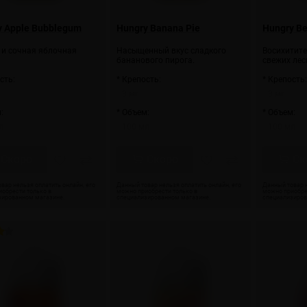
y Apple Bubblegum
Hungry Banana Pie
Hungry Be
 и сочная яблочная
Насыщенный вкус сладкого
Восихитите
бананового пирога.
свежих лес
сть:
* Крепость:
* Крепость
3 мг
3 мг
:
* Объем:
* Объем:
л
100 мл
100 мл
Скоро
Скоро
Ск