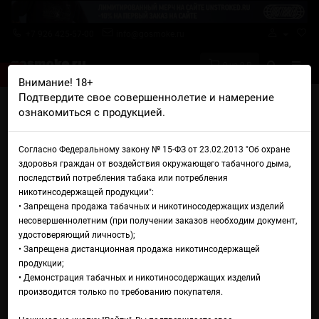
+7 926 425-57-00
info@gosmoke.ru
0 на 0 ₽
Внимание! 18+
Подтвердите свое совершеннолетие и намерение
Главная
Аромамиксы
Raisin Aroma
ознакомиться с продукцией.
Аромамиксы Raisin Aroma
Согласно Федеральному закону № 15-ФЗ от 23.02.2013 "Об охране
здоровья граждан от воздействия окружающего табачного дыма,
Сортировка:
Показать:
последствий потребления табака или потребления
никотинсодержащей продукции":
• Запрещена продажа табачных и никотиносодержащих изделий
несовершеннолетним (при получении заказов необходим документ,
удостоверяющий личность);
• Запрещена дистанционная продажа никотинсодержащей
продукции;
• Демонстрация табачных и никотиносодержащих изделий
производится только по требованию покупателя.