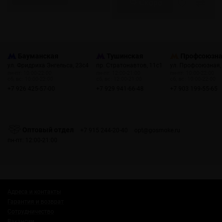
Скоро
Бауманская
Тушинская
Профсоюзн
ул. Фридриха Энгельса, 23с4
пр. Стратонавтов, 11с1
ул. Профсоюзная,
пн-пт: 10:00-22:00
пн-пт: 12:00-21:00
пн-пт: 10:00-22:00
сб, вс: 10:00-22:00
сб, вс: 12:00-21:00
сб, вс: 10:00-22:00
+7 926 425-57-00
+7 929 941-66-48
+7 903 199-55-65
Оптовый отдел
+7 915 244-20-40
opt@gosmoke.ru
пн-пт: 12:00-21:00
Адреса и контакты
Гарантия и возврат
Сотрудничество
Вакансии