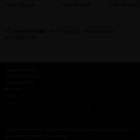
+7 926 425-57-00
+7 929 941-66-48
+7 903 199-55-65
Оптовый отдел
+7 915 244-20-40
opt@gosmoke.ru
пн-пт: 12:00-21:00
Адреса и контакты
Гарантия и возврат
Сотрудничество
Вакансии
О нас
Russian Snus
Соглашение на обработку персональных данных
Публичная оферта
Заказы принимаются только через сайт, в соцсетях и мессенджерах не
принимаем, избегайте мошенников.