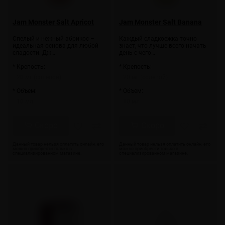
Jam Monster Salt Apricot
Jam Monster Salt Banana
Спелый и нежный абрикос –
Каждый сладкоежка точно
идеальная основа для любой
знает, что лучше всего начать
сладости. Дж…
день с чего…
* Крепость:
* Крепость:
20 мг (солевой)
20 мг (солевой)
* Объем:
* Объем:
10 мл
10 мл
Скоро
Скоро