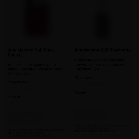
Jam Monster Salt Black
Jam Monster Salt Blackberry
Cherry
Из кисленьких ягод ежевики
получился нежнейший джем,
Аппетитные ягодки черной
радующий гур…
вишни идеальны сами по себе.
Они открыва…
* Крепость:
* Крепость:
20 мг (солевой)
20 мг (солевой)
* Объем:
* Объем:
10 мл
10 мл
Скоро
Скоро