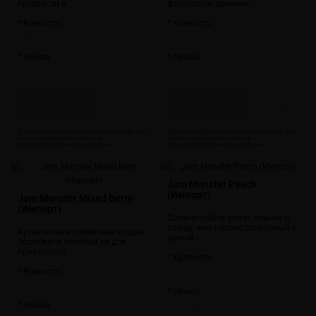
прекрасен в…
фруктовым джемом…
* Крепость:
* Крепость:
3 мг
3 мг
* Объем:
* Объем:
30 мл
30 мл
Скоро
Скоро
Jam Monster Peach
(Импорт)
Jam Monster Mixed Berry
(Импорт)
Сложно найти фрукт нежнее и
слаще, чем персик, собранный в
Аутентичные сибирские ягодки
самый …
послужили основой не для
привычного …
* Крепость:
* Крепость:
3 мг
3 мг
* Объем:
* Объем:
100 мл