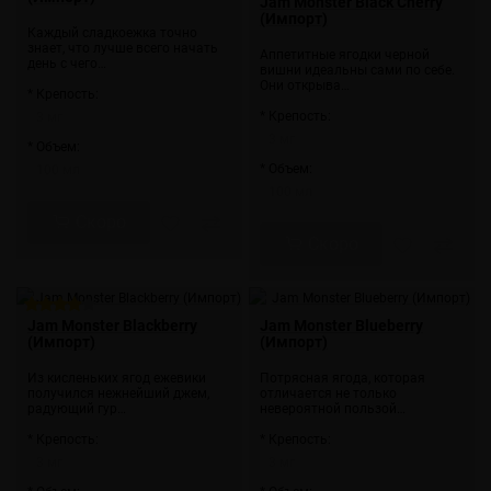
Jam Monster Black Cherry
(Импорт)
Каждый сладкоежка точно
знает, что лучше всего начать
Аппетитные ягодки черной
день с чего…
вишни идеальны сами по себе.
Они открыва…
* Крепость:
* Крепость:
3 мг
3 мг
* Объем:
* Объем:
100 мл
100 мл
Скоро
Скоро
Jam Monster Blackberry
Jam Monster Blueberry
(Импорт)
(Импорт)
Из кисленьких ягод ежевики
Потрясная ягода, которая
получился нежнейший джем,
отличается не только
радующий гур…
невероятной пользой…
* Крепость:
* Крепость:
3 мг
3 мг