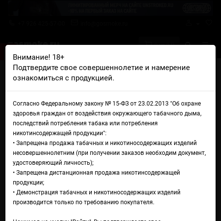
+7 926 425-57-00
info@gosmoke.ru
0 на 0 ₽
Внимание! 18+
Подтвердите свое совершеннолетие и намерение
Главная
Жидкости
Jam Monster
ознакомиться с продукцией.
Жидкость Jam Monster
Согласно Федеральному закону № 15-ФЗ от 23.02.2013 "Об охране
здоровья граждан от воздействия окружающего табачного дыма,
Сортировка:
Показать:
последствий потребления табака или потребления
никотинсодержащей продукции":
• Запрещена продажа табачных и никотиносодержащих изделий
несовершеннолетним (при получении заказов необходим документ,
Jam Monster Apple
(Импорт)
удостоверяющий личность);
• Запрещена дистанционная продажа никотинсодержащей
Какой любитель сладостей не
продукции;
мечтает начать день со
свежеиспеченно…
• Демонстрация табачных и никотиносодержащих изделий
производится только по требованию покупателя.
* Крепость:
3 мг