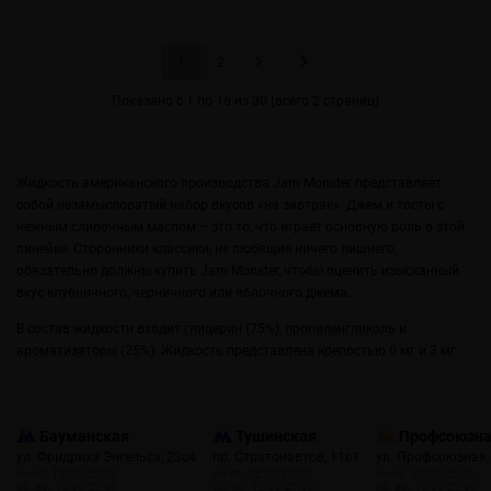
1
2
Показано с 1 по 16 из 30 (всего 2 страниц)
Жидкость американского производства Jam Monster представляет
собой незамысловатый набор вкусов «на завтрак». Джем и тосты с
нежным сливочным маслом – это то, что играет основную роль в этой
линейке. Сторонники классики, не любящие ничего лишнего,
обязательно должны купить Jam Monster, чтобы оценить изысканный
вкус клубничного, черничного или яблочного джема.
В состав жидкости входит
глицерин
(75%),
пропиленгликоль
и
ароматизаторы
(25%). Жидкость представлена крепостью 0 мг и 3 мг.
Бауманская
Тушинская
Профсоюзн
ул. Фридриха Энгельса, 23с4
пр. Стратонавтов, 11с1
ул. Профсоюзная,
пн-пт: 10:00-22:00
пн-пт: 12:00-21:00
пн-пт: 10:00-22:00
сб, вс: 10:00-22:00
сб, вс: 12:00-21:00
сб, вс: 10:00-22:00