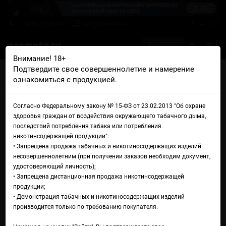
+7 926 425-57-00
info@gosmoke.ru
0 на 0 ₽
Внимание! 18+
Подтвердите свое совершеннолетие и намерение
Главная
Жидкости
Jam Monster
Jam Monster Salt Apple
ознакомиться с продукцией.
Жидкость Jam Monster Salt
Согласно Федеральному закону № 15-ФЗ от 23.02.2013 "Об охране
Apple
здоровья граждан от воздействия окружающего табачного дыма,
последствий потребления табака или потребления
никотинсодержащей продукции":
• Запрещена продажа табачных и никотиносодержащих изделий
несовершеннолетним (при получении заказов необходим документ,
удостоверяющий личность);
• Запрещена дистанционная продажа никотинсодержащей
продукции;
• Демонстрация табачных и никотиносодержащих изделий
производится только по требованию покупателя.