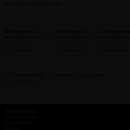
Нет отзывов о данном товаре.
Бауманская
Тушинская
Профсоюзн
ул. Фридриха Энгельса, 23с4
пр. Стратонавтов, 11с1
ул. Профсоюзная,
пн-пт: 10:00-22:00
пн-пт: 12:00-21:00
пн-пт: 10:00-22:00
сб, вс: 10:00-22:00
сб, вс: 12:00-21:00
сб, вс: 10:00-22:00
+7 926 425-57-00
+7 929 941-66-48
+7 903 199-55-65
Оптовый отдел
+7 915 244-20-40
opt@gosmoke.ru
пн-пт: 12:00-21:00
Адреса и контакты
Гарантия и возврат
Сотрудничество
Вакансии