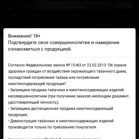
+7 926 425-57-00
info@gosmoke.ru
0 на 0 ₽
Внимание! 18+
Подтвердите свое совершеннолетие и намерение
Главная
Жидкости
Cream Team
ознакомиться с продукцией.
Жидкость Cream Team
Согласно Федеральному закону № 15-ФЗ от 23.02.2013 "Об охране
здоровья граждан от воздействия окружающего табачного дыма,
Сортировка:
Показать:
последствий потребления табака или потребления
никотинсодержащей продукции":
• Запрещена продажа табачных и никотиносодержащих изделий
несовершеннолетним (при получении заказов необходим документ,
удостоверяющий личность);
• Запрещена дистанционная продажа никотинсодержащей
продукции;
• Демонстрация табачных и никотиносодержащих изделий
производится только по требованию покупателя.