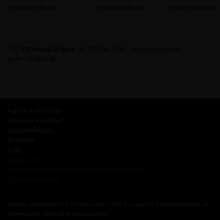
+7 926 425-57-00
+7 929 941-66-48
+7 903 199-55-65
Оптовый отдел
+7 915 244-20-40
opt@gosmoke.ru
пн-пт: 12:00-21:00
Адреса и контакты
Гарантия и возврат
Сотрудничество
Вакансии
О нас
Russian Snus
Соглашение на обработку персональных данных
Публичная оферта
Заказы принимаются только через сайт, в соцсетях и мессенджерах не
принимаем, избегайте мошенников.