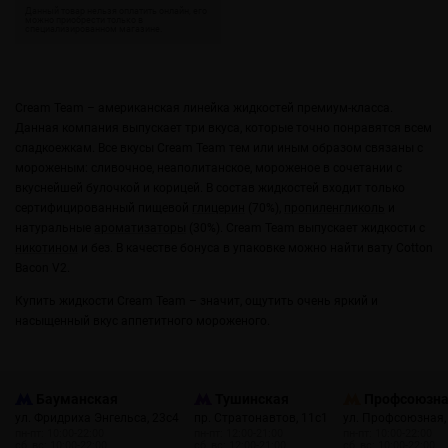
Cream Team – американская линейка жидкостей премиум-класса.
Данная компания выпускает три вкуса, которые точно понравятся всем
сладкоежкам. Все вкусы Cream Team тем или иным образом связаны с
мороженым: сливочное, неаполитанское, мороженое в сочетании с
вкуснейшей булочкой и корицей. В состав жидкостей входит только
сертифицированный пищевой
глицерин
(70%),
пропиленгликоль
и
натуральные
ароматизаторы
(30%). Cream Team выпускает жидкости c
никотином
и без. В качестве бонуса в упаковке можно найти вату Cotton
Bacon V2.
Купить жидкости Cream Team – значит, ощутить очень яркий и
насыщенный вкус аппетитного мороженого.
Бауманская
Тушинская
Профсоюзн
ул. Фридриха Энгельса, 23с4
пр. Стратонавтов, 11с1
ул. Профсоюзная,
пн-пт: 10:00-22:00
пн-пт: 12:00-21:00
пн-пт: 10:00-22:00
сб, вс: 10:00-22:00
сб, вс: 12:00-21:00
сб, вс: 10:00-22:00