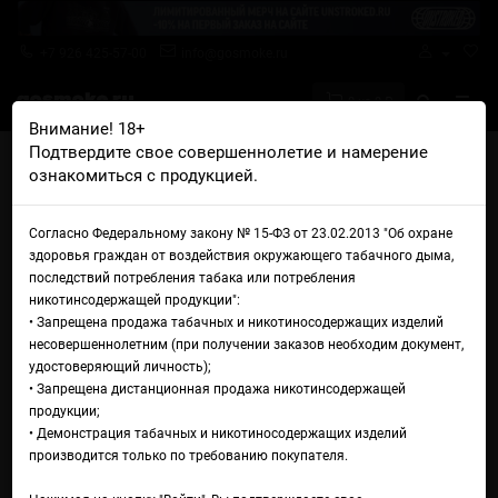
+7 926 425-57-00
info@gosmoke.ru
0 на 0 ₽
Внимание! 18+
Подтвердите свое совершеннолетие и намерение
Главная
Новости
ознакомиться с продукцией.
Нью! Dovpo Blotto V1.5 RTA и Single Coil RTAKit
Dovpo Blotto V1.5 RTA и Single
Согласно Федеральному закону № 15-ФЗ от 23.02.2013 "Об охране
здоровья граждан от воздействия окружающего табачного дыма,
Coil RTA
последствий потребления табака или потребления
никотинсодержащей продукции":
• Запрещена продажа табачных и никотиносодержащих изделий
несовершеннолетним (при получении заказов необходим документ,
удостоверяющий личность);
• Запрещена дистанционная продажа никотинсодержащей
продукции;
• Демонстрация табачных и никотиносодержащих изделий
производится только по требованию покупателя.