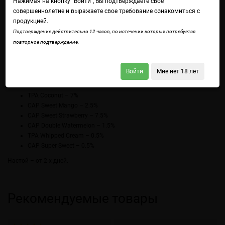
Нажимая на кнопку "Войти", Вы подтверждаете свое
совершеннолетие и выражаете свое требование ознакомиться с
продукцией.
Подтверждение действительно 12 часов, по истечении которых потребуется
«Кровь тигра» - волшебный эликсир, преимущественно состоящий из
повторное подтверждение.
кокоса, спелой клубники и сочного арбуза. Сочетание манго и
бананового крема делает данный рецепт небанальным, а легкий вкус
крема придаёт сладости.
Войти
Мне нет 18 лет
TPA Banana Cream – 0.5%
TPA Coconut – 7%
CAP Sweet Mango – 2.5%
CAP Sweet Strawberry – 7.5%
CAP Double Watermelon – 1.5%
TPA Whipped Cream – 0.5%
CAP Super Sweet – 0.5%
Настой – от 2-х дней.
Рекомендуемые товары