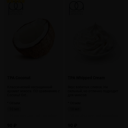
TPA Coconut
TPA Whipped Cream
Классический насыщенный
Вкус взбитых сливок. Не
аромат кокоса. ПО сравнению с
сильный, но отлично подходит
Coconut Ext…
для миксов.
* Объем:
* Объем:
10 мл
10 мл
10 мл (без цветной наклейки)
10 мл (без цветной наклейки)
90 ₽
90 ₽