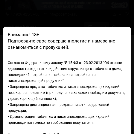
+7 926 425-57-00
info@gosmoke.ru
0 на 0 ₽
Внимание! 18+
Подтвердите свое совершеннолетие и намерение
Главная
Рецепты
Tiger's Blood
ознакомиться с продукцией.
Рецепт Tiger's Blood
Согласно Федеральному закону № 15-ФЗ от 23.02.2013 "Об охране
здоровья граждан от воздействия окружающего табачного дыма,
последствий потребления табака или потребления
никотинсодержащей продукции":
• Запрещена продажа табачных и никотиносодержащих изделий
несовершеннолетним (при получении заказов необходим документ,
удостоверяющий личность);
• Запрещена дистанционная продажа никотинсодержащей
продукции;
• Демонстрация табачных и никотиносодержащих изделий
производится только по требованию покупателя.