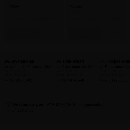
* Объем:
* Объем:
10 мл
10 мл
10 мл (без цветной наклейки)
10 мл (без цветной наклейки)
Бауманская
Тушинская
Профсоюзн
ул. Фридриха Энгельса, 23с4
пр. Стратонавтов, 11с1
ул. Профсоюзная,
пн-пт: 10:00-22:00
пн-пт: 12:00-21:00
пн-пт: 10:00-22:00
сб, вс: 10:00-22:00
сб, вс: 12:00-21:00
сб, вс: 10:00-22:00
+7 926 425-57-00
+7 929 941-66-48
+7 903 199-55-65
Оптовый отдел
+7 915 244-20-40
opt@gosmoke.ru
пн-пт: 12:00-21:00