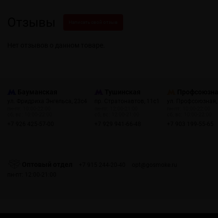
Отзывы
Написать свой отзыв
Нет отзывов о данном товаре.
Бауманская
Тушинская
Профсоюзн
ул. Фридриха Энгельса, 23с4
пр. Стратонавтов, 11с1
ул. Профсоюзная,
пн-пт: 10:00-22:00
пн-пт: 12:00-21:00
пн-пт: 10:00-22:00
сб, вс: 10:00-22:00
сб, вс: 12:00-21:00
сб, вс: 10:00-22:00
+7 926 425-57-00
+7 929 941-66-48
+7 903 199-55-65
Оптовый отдел
+7 915 244-20-40
opt@gosmoke.ru
пн-пт: 12:00-21:00