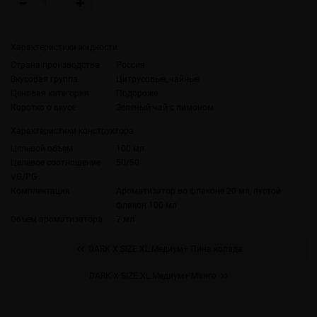
Характеристики жидкости
Страна производства
Россия
Вкусовая группа
Цитрусовые, чайные
Ценовая категория
Подороже
Коротко о вкусе
Зеленый чай с лимоном
Характеристики конструктора
Целевой объем
100 мл
Целевое соотношение
50/50
VG/PG
Комплектация
Ароматизатор во флаконе 20 мл, пустой
флакон 100 мл
Объем ароматизатора
7 мл
DARK X SIZE XL Медиум+ Пина колада
DARK X SIZE XL Медиум+ Манго