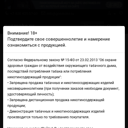
+7 926 425-57-00
info@gosmoke.ru
0 на 0 ₽
Внимание! 18+
Подтвердите свое совершеннолетие и намерение
Главная
Аромамиксы
DARK X SIZE
ознакомиться с продукцией.
DARK X SIZE XL Медиум+ Зеленый чай
Аромамикс DARK X SIZE XL
Согласно Федеральному закону № 15-ФЗ от 23.02.2013 "Об охране
здоровья граждан от воздействия окружающего табачного дыма,
Медиум+ Зеленый чай
последствий потребления табака или потребления
никотинсодержащей продукции":
• Запрещена продажа табачных и никотиносодержащих изделий
несовершеннолетним (при получении заказов необходим документ,
удостоверяющий личность);
• Запрещена дистанционная продажа никотинсодержащей
продукции;
• Демонстрация табачных и никотиносодержащих изделий
производится только по требованию покупателя.