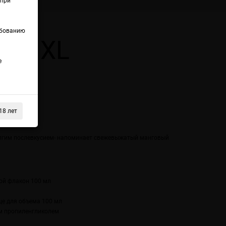
(при
ебованию
IZE XL
е
18 лет
о
олгим послевкусием- напоминает свежевыжатый манговый
ой флакон 100 мл
це
для объема 100 мл
м пропиленгликолем