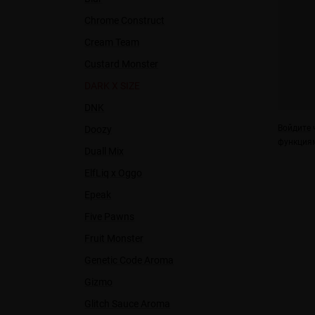
Chrome Construct
Cream Team
Custard Monster
DARK X SIZE
DNK
Войдите
ч
Doozy
функциям
Duall Міx
ElfLiq x Oggo
Epeak
Five Pawns
Fruit Monster
Genetic Code Aroma
Gizmo
Glitch Sauce Aroma