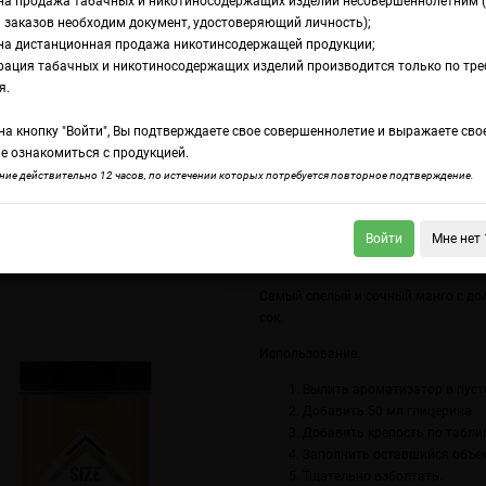
на продажа табачных и никотиносодержащих изделий несовершеннолетним 
 заказов необходим документ, удостоверяющий личность);
на дистанционная продажа никотинсодержащей продукции;
E XL Медиум+ Манго
рация табачных и никотиносодержащих изделий производится только по тр
омамикс DARK X S
я.
а кнопку "Войти", Вы подтверждаете свое совершеннолетие и выражаете сво
едиум+ Манго
е ознакомиться с продукцией.
ие действительно 12 часов, по истечении которых потребуется повторное подтверждение.
Войти
Мне нет 
 X SIZE XL Медиум+ Зеленый чай
DARK X SIZE XL Медиум+ Зеленое манг
Самый спелый и сочный манго с д
сок.
Использование:
Вылить ароматизатор в пуст
Добавить 50 мл глицерина
Добавить
крепость по табли
Заполнить оставшийся объе
Тщательно взболтать.