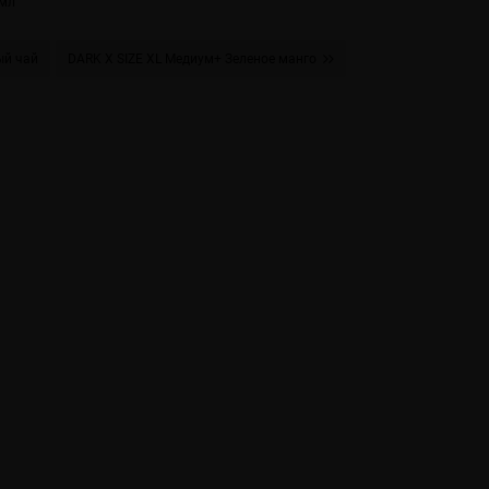
 мл
ый чай
DARK X SIZE XL Медиум+ Зеленое манго