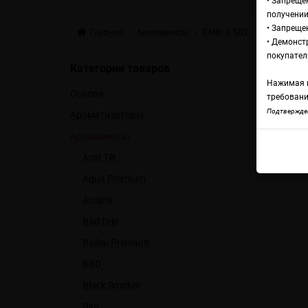
• Запреще
получении
• Запреще
Главная
Аромамиксы
DARK X SIZE
DARK X SIZ
• Демонст
Ар
покупател
Категории товаров
Нажимая н
Основа
М
требовани
Подтвержден
Ароматизаторы
Аромамиксы
DARK
Acid Tilt
Aqua Premium
Arcane
Bad Drip
Baikal Premium
BBD
Black Smoker
Blur