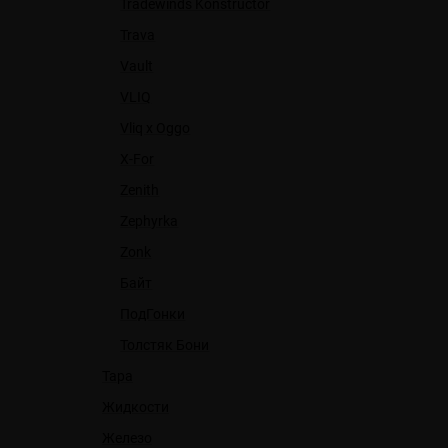
Tradewinds Konstructor
Trava
Vault
VLIQ
Vliq x Oggo
X-For
Zenith
Zephyrka
Zonk
Байт
ПодГонки
Толстяк Бони
Тара
Жидкости
Железо