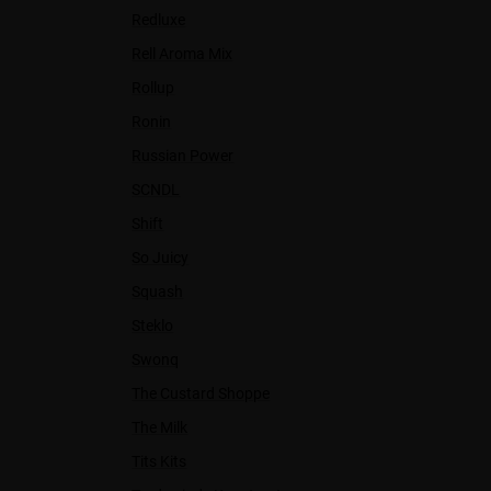
Redluxe
Rell Aroma Mix
Rollup
Ronin
Russian Power
SCNDL
Shift
So Juicy
Squash
Steklo
Swonq
The Custard Shoppe
The Milk
Tits Kits