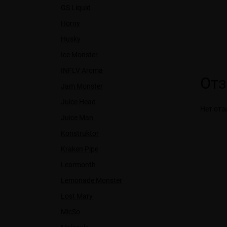
GS Liquid
Horny
Husky
Ice Monster
INFLV Aroma
От
Jam Monster
Juice Head
Нет отз
Juice Man
Konstruktor
Kraken Pipe
Learmonth
Lemonade Monster
Lost Mary
MicSo