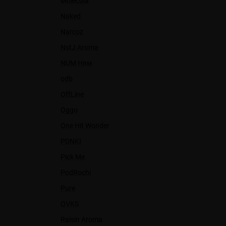
Molecula
Naked
Narcoz
NstJ Aroma
NUM Ням
odb
OffLine
Oggo
One Hit Wonder
PDNKI
Pick Me
PodRochi
Pure
QVKS
Raisin Aroma