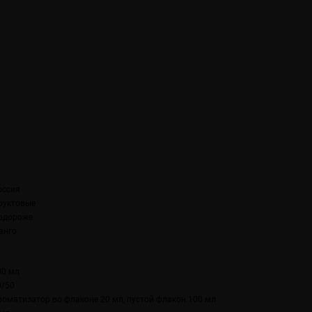
оссия
руктовые
одороже
анго
00 мл
0/50
роматизатор во флаконе 20 мл, пустой флакон 100 мл