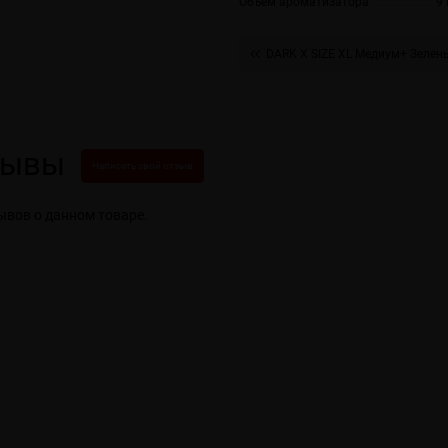
Объем ароматизатора
9
DARK X SIZE XL Медиум+ Зелен
зывы
Написать свой отзыв
ывов о данном товаре.