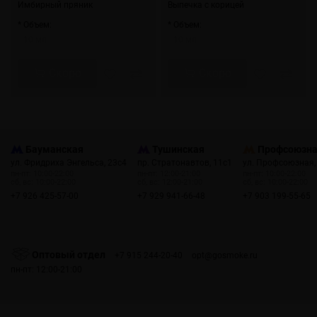
Имбирный пряник
Выпечка с корицей
* Объем:
* Объем:
10 мл
10 мл
Скоро
Скоро
Бауманская
Тушинская
Профсоюзн
ул. Фридриха Энгельса, 23с4
пр. Стратонавтов, 11с1
ул. Профсоюзная,
пн-пт: 10:00-22:00
пн-пт: 12:00-21:00
пн-пт: 10:00-22:00
сб, вс: 10:00-22:00
сб, вс: 12:00-21:00
сб, вс: 10:00-22:00
+7 926 425-57-00
+7 929 941-66-48
+7 903 199-55-65
Оптовый отдел
+7 915 244-20-40
opt@gosmoke.ru
пн-пт: 12:00-21:00