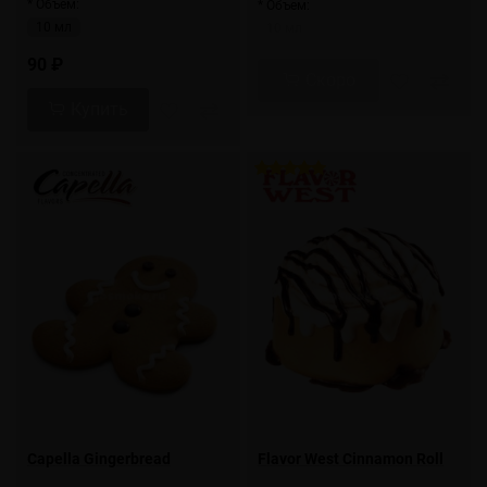
* Объем:
* Объем:
10 мл
10 мл
90 ₽
Скоро
Купить
Capella Gingerbread
Flavor West Cinnamon Roll