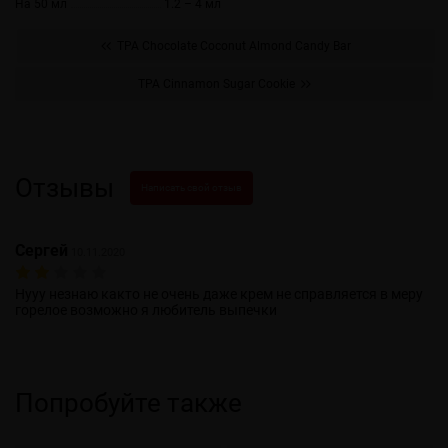
На 50 мл
1.2 – 4 мл
TPA Chocolate Coconut Almond Candy Bar
TPA Cinnamon Sugar Cookie
Отзывы
Написать свой отзыв
Сергей
10.11.2020
Нууу незнаю както не очень даже крем не справляется в меру
горелое возможно я любитель выпечки
Попробуйте также