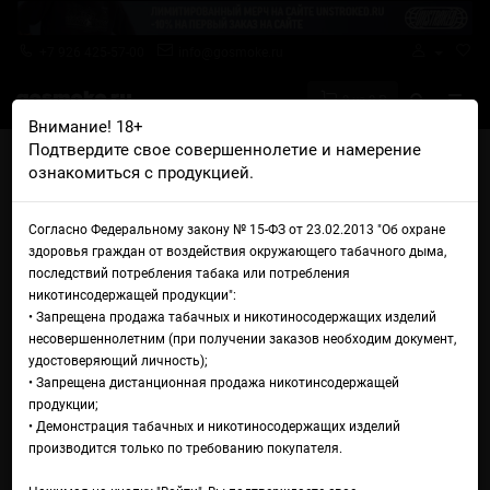
+7 926 425-57-00
info@gosmoke.ru
0 на 0 ₽
Внимание! 18+
Подтвердите свое совершеннолетие и намерение
Главная
Ароматизаторы
TPA
TPA Cinnamon Danish
ознакомиться с продукцией.
TPA Cinnamon Danish
Согласно Федеральному закону № 15-ФЗ от 23.02.2013 "Об охране
здоровья граждан от воздействия окружающего табачного дыма,
последствий потребления табака или потребления
никотинсодержащей продукции":
• Запрещена продажа табачных и никотиносодержащих изделий
несовершеннолетним (при получении заказов необходим документ,
удостоверяющий личность);
• Запрещена дистанционная продажа никотинсодержащей
продукции;
• Демонстрация табачных и никотиносодержащих изделий
производится только по требованию покупателя.