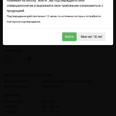
Нажимая на кнопку "Войти", Вы подтверждаете свое
совершеннолетие и выражаете свое требование ознакомиться с
продукцией.
Войдите
чтобы получить доступ ко всем функциям сайта.
Подтверждение действительно 12 часов, по истечении которых потребуется
Невероятно вкусный аромат булочки с корицей.
повторное подтверждение.
Объем
Войти
Мне нет 18 лет
10 мл (без цветной наклейки)
10 мл
Количество
Характеристики ароматизатора
Вкусовая группа
Выпечка, кондитерские, пряности
Использование
Миксы, соло
Дозировка
В процентах
2.3 – 8%
На 10 мл
0.2 – 0.8 мл
На 30 мл
0.7 – 2.4 мл