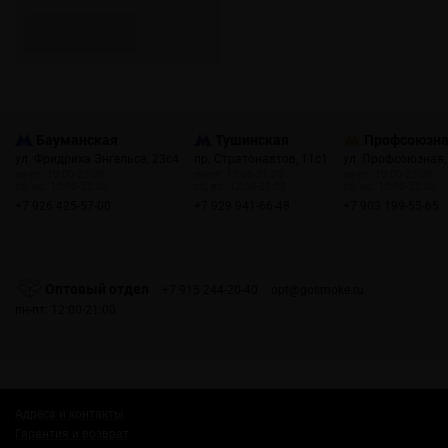
Скоро
Бауманская
Тушинская
Профсоюзн
ул. Фридриха Энгельса, 23с4
пр. Стратонавтов, 11с1
ул. Профсоюзная,
пн-пт: 10:00-22:00
пн-пт: 12:00-21:00
пн-пт: 10:00-22:00
сб, вс: 10:00-22:00
сб, вс: 12:00-21:00
сб, вс: 10:00-22:00
+7 926 425-57-00
+7 929 941-66-48
+7 903 199-55-65
Оптовый отдел
+7 915 244-20-40
opt@gosmoke.ru
пн-пт: 12:00-21:00
Адреса и контакты
Гарантия и возврат