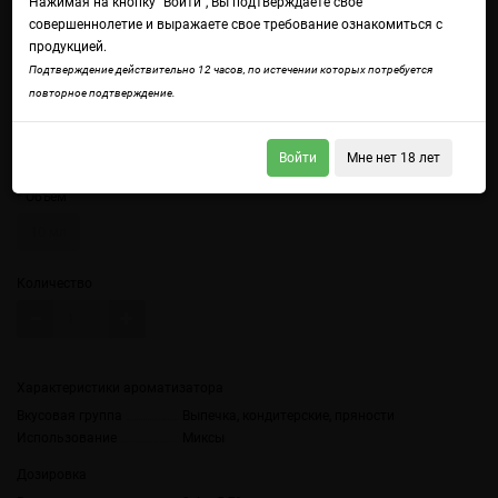
Нажимая на кнопку "Войти", Вы подтверждаете свое
совершеннолетие и выражаете свое требование ознакомиться с
продукцией.
Подтверждение действительно 12 часов, по истечении которых потребуется
повторное подтверждение.
Войдите
чтобы получить доступ ко всем функциям сайта.
Датская кремовая булочка с корицей.
Войти
Мне нет 18 лет
Объем
10 мл
Количество
Характеристики ароматизатора
Вкусовая группа
Выпечка, кондитерские, пряности
Использование
Миксы
Дозировка