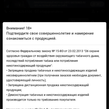
+7 926 425-57-00
info@gosmoke.ru
0 на 0 ₽
Внимание! 18+
Подтвердите свое совершеннолетие и намерение
Главная
Ароматизаторы
Capella
ознакомиться с продукцией.
Capella Cinnamon Danish Swirl V1
Capella Cinnamon Danish Swirl
Согласно Федеральному закону № 15-ФЗ от 23.02.2013 "Об охране
здоровья граждан от воздействия окружающего табачного дыма,
V1
последствий потребления табака или потребления
никотинсодержащей продукции":
• Запрещена продажа табачных и никотиносодержащих изделий
несовершеннолетним (при получении заказов необходим документ,
удостоверяющий личность);
• Запрещена дистанционная продажа никотинсодержащей
продукции;
• Демонстрация табачных и никотиносодержащих изделий
производится только по требованию покупателя.