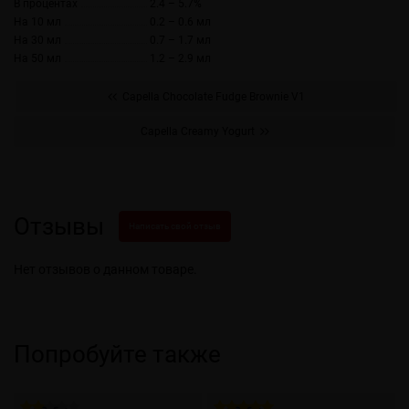
В процентах
2.4 – 5.7%
На 10 мл
0.2 – 0.6 мл
На 30 мл
0.7 – 1.7 мл
На 50 мл
1.2 – 2.9 мл
Capella Chocolate Fudge Brownie V1
Capella Creamy Yogurt
Отзывы
Написать свой отзыв
Нет отзывов о данном товаре.
Попробуйте также