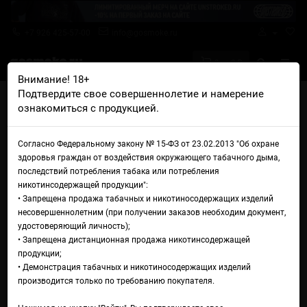
+7 926 425-57-00
info@gosmoke.ru
0 на 0 ₽
Внимание! 18+
Подтвердите свое совершеннолетие и намерение
Главная
Аромамиксы
Steklo
Steklo Земляника нектарин
ознакомиться с продукцией.
Аромамикс Steklo Земляника
Согласно Федеральному закону № 15-ФЗ от 23.02.2013 "Об охране
нектарин
здоровья граждан от воздействия окружающего табачного дыма,
последствий потребления табака или потребления
никотинсодержащей продукции":
• Запрещена продажа табачных и никотиносодержащих изделий
несовершеннолетним (при получении заказов необходим документ,
удостоверяющий личность);
• Запрещена дистанционная продажа никотинсодержащей
продукции;
• Демонстрация табачных и никотиносодержащих изделий
производится только по требованию покупателя.