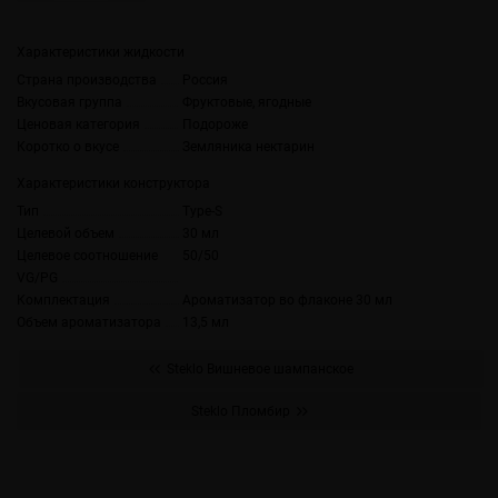
Характеристики жидкости
Страна производства
Россия
Вкусовая группа
Фруктовые, ягодные
Ценовая категория
Подороже
Коротко о вкусе
Земляника нектарин
Характеристики конструктора
Тип
Type-S
Целевой объем
30 мл
Целевое соотношение
50/50
VG/PG
Комплектация
Ароматизатор во флаконе 30 мл
Объем ароматизатора
13,5 мл
Steklo Вишневое шампанское
Steklo Пломбир