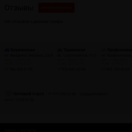
Отзывы
Написать свой отзыв
Нет отзывов о данном товаре.
Бауманская
Тушинская
Профсоюзн
ул. Фридриха Энгельса, 23с4
пр. Стратонавтов, 11с1
ул. Профсоюзная,
пн-пт: 10:00-22:00
пн-пт: 12:00-21:00
пн-пт: 10:00-22:00
сб, вс: 10:00-22:00
сб, вс: 12:00-21:00
сб, вс: 10:00-22:00
+7 926 425-57-00
+7 929 941-66-48
+7 903 199-55-65
Оптовый отдел
+7 915 244-20-40
opt@gosmoke.ru
пн-пт: 12:00-21:00
Адреса и контакты