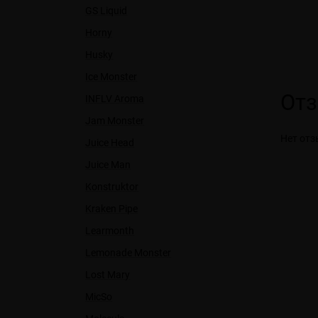
GS Liquid
Horny
Husky
Ice Monster
От
INFLV Aroma
Jam Monster
Нет отз
Juice Head
Juice Man
Konstruktor
Kraken Pipe
Learmonth
Lemonade Monster
Lost Mary
MicSo