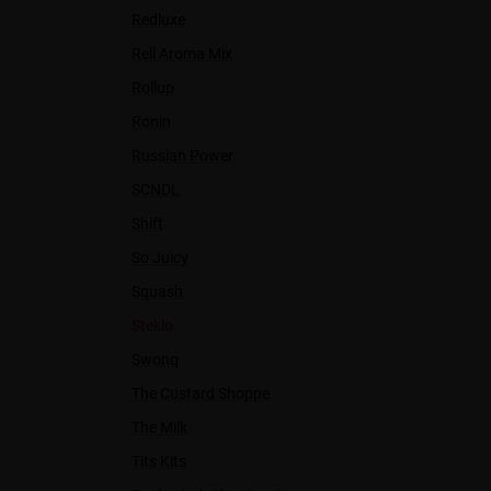
Redluxe
Rell Aroma Mix
Rollup
Ronin
Russian Power
SCNDL
Shift
So Juicy
Squash
Steklo
Swonq
The Custard Shoppe
The Milk
Tits Kits