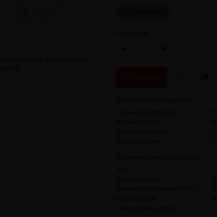
VG в комплекте
Количество
тобы получить доступ ко всем
 сайта.
Купить
Характеристики жидкости
Страна производства
Р
Вкусовая группа
Д
Ценовая категория
П
Коротко о вкусе
П
Характеристики конструктора
Тип
T
Целевой объем
3
Целевое соотношение VG/PG
5
Комплектация
А
Объем ароматизатора
1