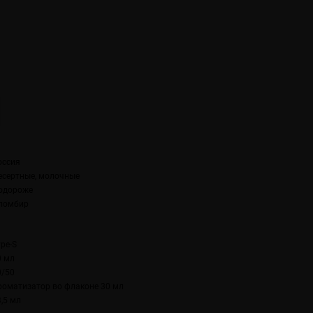
оссия
есертные, молочные
одороже
ломбир
ype-S
0 мл
0/50
роматизатор во флаконе 30 мл
3,5 мл