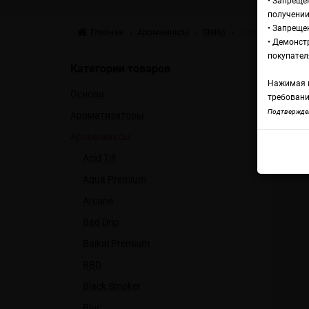
• Запреще
получении
• Запреще
Главная
Аромамиксы
Steklo
Steklo Пломбир
• Демонст
А
покупател
Категории товаров
Нажимая н
Основа
требовани
Stek
Подтвержден
Ароматизаторы
Аромамиксы
Acid Tilt
Aqua Premium
Arcane
Bad Drip
Baikal Premium
BBD
Black Smoker
Blur