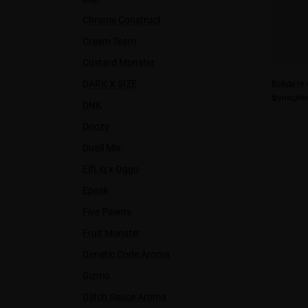
Chrome Construct
Cream Team
Custard Monster
DARK X SIZE
Войдите
ч
функциям
DNK
Doozy
Duall Міx
ElfLiq x Oggo
Epeak
Five Pawns
Fruit Monster
Genetic Code Aroma
Gizmo
Glitch Sauce Aroma