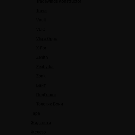
Tradewinds Konstructor
Trava
Vault
VLIQ
Vliq x Oggo
X-For
Zenith
Zephyrka
Zonk
Байт
ПодГонки
Толстяк Бони
Тара
Жидкости
Железо