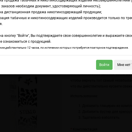
на продажа табачных и никотиносодержащих изделий несовершеннолетним 
 заказов необходим документ, удостоверяющий личность);
на дистанционная продажа никотинсодержащей продукции;
рация табачных и никотиносодержащих изделий производится только по тр
ромамикс Steklo П
я.
а кнопку "Войти", Вы подтверждаете свое совершеннолетие и выражаете сво
е ознакомиться с продукцией.
lo Земляника нектарин
Steklo Венские вафли с клубникой
ие действительно 12 часов, по истечении которых потребуется повторное подтверждение.
Каждая затяжка - как ложка самого
Войти
Мне нет 
будоражит чувства и возвращает в
воспоминаниями детства, наши микс
чтобы вернуть тот самый незабыва
что вы действительно кусаете све
Использование:
Добавить глицерин из компл
Добавить
бустер для крепос
Тщательно взболтать.
Комплектация