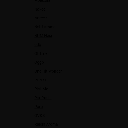
Molecula
Naked
Narcoz
NstJ Aroma
NUM Ням
odb
OffLine
Oggo
One Hit Wonder
PDNKI
Pick Me
PodRochi
Pure
QVKS
Raisin Aroma