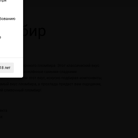
(при
ебованию
ломбир
е
 нежного сливочного пломбира. Этот классический вкус
18 лет
 детство. Вдохновлённые самыми сладкими
ологи создали этот вкус, искусно подбирая компоненты,
емый вкус пломбира, а прохлада придаст вам ощущение,
жий сливочный пломбир!
екта
ти