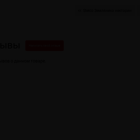
Steklo Земляника нектарин
зывы
Написать свой отзыв
ывов о данном товаре.