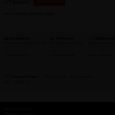
Отзывы
Написать свой отзыв
Нет отзывов о данном товаре.
Бауманская
Тушинская
Профсоюзн
ул. Фридриха Энгельса, 23с4
пр. Стратонавтов, 11с1
ул. Профсоюзная,
пн-пт: 10:00-22:00
пн-пт: 12:00-21:00
пн-пт: 10:00-22:00
сб, вс: 10:00-22:00
сб, вс: 12:00-21:00
сб, вс: 10:00-22:00
+7 926 425-57-00
+7 929 941-66-48
+7 903 199-55-65
Оптовый отдел
+7 915 244-20-40
opt@gosmoke.ru
пн-пт: 12:00-21:00
Адреса и контакты
Гарантия и возврат