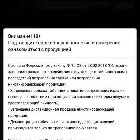
+7 926 425-57-00
info@gosmoke.ru
0 на 0 ₽
Внимание! 18+
Подтвердите свое совершеннолетие и намерение
Главная
Аромамиксы
Pure
ознакомиться с продукцией.
Pure Type-S Desserts Blueberry Custard
Аромамикс Pure Type-S
Согласно Федеральному закону № 15-ФЗ от 23.02.2013 "Об охране
здоровья граждан от воздействия окружающего табачного дыма,
Desserts Blueberry Custard
последствий потребления табака или потребления
никотинсодержащей продукции":
• Запрещена продажа табачных и никотиносодержащих изделий
несовершеннолетним (при получении заказов необходим документ,
удостоверяющий личность);
• Запрещена дистанционная продажа никотинсодержащей
продукции;
• Демонстрация табачных и никотиносодержащих изделий
производится только по требованию покупателя.