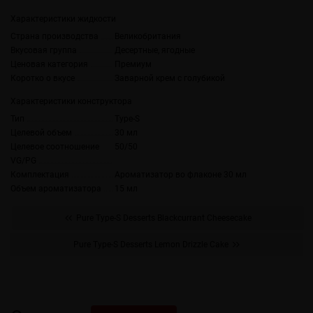
Характеристики жидкости
Страна производства
Великобритания
Вкусовая группа
Десертные, ягодные
Ценовая категория
Премиум
Коротко о вкусе
Заварной крем с голубикой
Характеристики конструктора
Тип
Type-S
Целевой объем
30 мл
Целевое соотношение
50/50
VG/PG
Комплектация
Ароматизатор во флаконе 30 мл
Объем ароматизатора
15 мл
Pure Type-S Desserts Blackcurrant Cheesecake
Pure Type-S Desserts Lemon Drizzle Cake