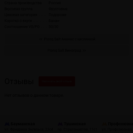
Страна производства
Россия
Вкусовая группа
Фруктовые
Ценовая категория
Подороже
Коротко о вкусе
Банан
Соотношение VG/PG
50/50
Plonq Salt Ананас с кислинкой
Plonq Salt Виноград
Отзывы
Написать свой отзыв
Нет отзывов о данном товаре.
Бауманская
Тушинская
Профсоюзн
ул. Фридриха Энгельса, 23с4
пр. Стратонавтов, 11с1
ул. Профсоюзная,