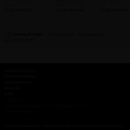
пн-пт: 10:00-22:00
пн-пт: 12:00-21:00
пн-пт: 10:00-22:00
сб, вс: 10:00-22:00
сб, вс: 12:00-21:00
сб, вс: 10:00-22:00
+7 926 425-57-00
+7 929 941-66-48
+7 903 199-55-65
Оптовый отдел
+7 915 244-20-40
opt@gosmoke.ru
пн-пт: 12:00-21:00
Адреса и контакты
Гарантия и возврат
Сотрудничество
Вакансии
О нас
Russian Snus
Соглашение на обработку персональных данных
Публичная оферта
Заказы принимаются только через сайт, в соцсетях и мессенджерах не