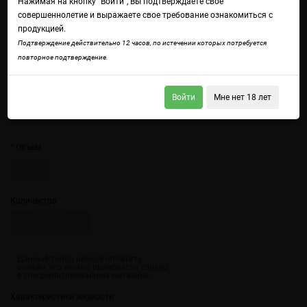
Нажимая на кнопку "Войти", Вы подтверждаете свое
совершеннолетие и выражаете свое требование ознакомиться с
продукцией.
Войдите
чтобы получить доступ ко всем функциям сайта.
Подтверждение действительно 12 часов, по истечении которых потребуется
Насыщенный вкус бананового мусса с коричневым сахаром под слоем
повторное подтверждение.
ванильной пенки.
Крепость
Войти
Мне нет 18 лет
20 мг (солевой)
Объем
30 мл
Количество
Характеристики жидкости