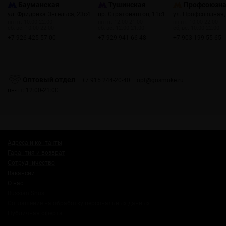
Бауманская
Тушинская
Профсоюзн
ул. Фридриха Энгельса, 23с4
пр. Стратонавтов, 11с1
ул. Профсоюзная,
пн-пт: 10:00-22:00
пн-пт: 12:00-21:00
пн-пт: 10:00-22:00
сб, вс: 10:00-22:00
сб, вс: 12:00-21:00
сб, вс: 10:00-22:00
+7 926 425-57-00
+7 929 941-66-48
+7 903 199-55-65
Оптовый отдел
+7 915 244-20-40
opt@gosmoke.ru
пн-пт: 12:00-21:00
Адреса и контакты
Гарантия и возврат
Сотрудничество
Вакансии
О нас
Russian Snus
Соглашение на обработку персональных данных
Публичная оферта