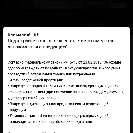
+7 926 425-57-00
info@gosmoke.ru
0 на 0 ₽
Внимание! 18+
Подтвердите свое совершеннолетие и намерение
Главная
Жидкости
Plonq
Plonq Salt Ананас с кислинкой
ознакомиться с продукцией.
Жидкость Plonq Salt Ананас с
Согласно Федеральному закону № 15-ФЗ от 23.02.2013 "Об охране
кислинкой
здоровья граждан от воздействия окружающего табачного дыма,
последствий потребления табака или потребления
никотинсодержащей продукции":
• Запрещена продажа табачных и никотиносодержащих изделий
несовершеннолетним (при получении заказов необходим документ,
удостоверяющий личность);
• Запрещена дистанционная продажа никотинсодержащей
продукции;
• Демонстрация табачных и никотиносодержащих изделий
производится только по требованию покупателя.