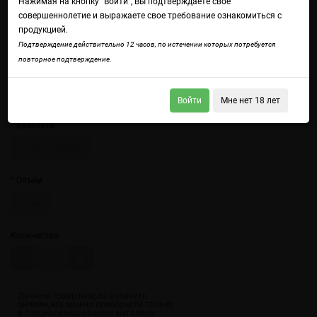
Нажимая на кнопку "Войти", Вы подтверждаете свое
совершеннолетие и выражаете свое требование ознакомиться с
продукцией.
Подтверждение действительно 12 часов, по истечении которых потребуется
повторное подтверждение.
Войдите
чтобы получить доступ ко всем функциям сайта.
Насыщенный тропический аромат с характерной ананасовой
кислинкой.
Войти
Мне нет 18 лет
Крепость
20 мг (солевой)
Объем
30 мл
Количество