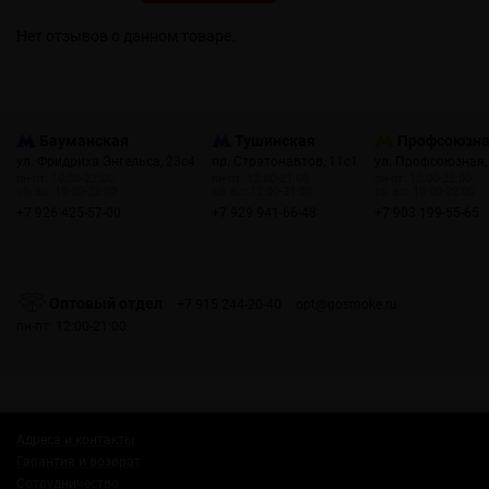
Нет отзывов о данном товаре.
Бауманская
Тушинская
Профсоюзн
ул. Фридриха Энгельса, 23с4
пр. Стратонавтов, 11с1
ул. Профсоюзная,
пн-пт: 10:00-22:00
пн-пт: 12:00-21:00
пн-пт: 10:00-22:00
сб, вс: 10:00-22:00
сб, вс: 12:00-21:00
сб, вс: 10:00-22:00
+7 926 425-57-00
+7 929 941-66-48
+7 903 199-55-65
Оптовый отдел
+7 915 244-20-40
opt@gosmoke.ru
пн-пт: 12:00-21:00
Адреса и контакты
Гарантия и возврат
Сотрудничество