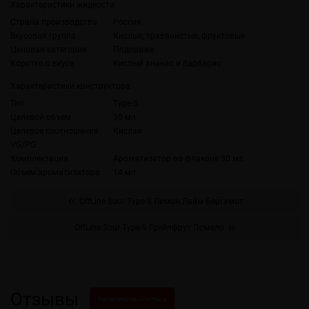
Характеристики жидкости
Страна производства
Россия
Вкусовая группа
Кислые, травянистые, фруктовые
Ценовая категория
Подороже
Коротко о вкусе
Кислый ананас и барбарис
Характеристики конструктора
Тип
Type-S
Целевой объем
30 мл
Целевое соотношение
Кислая
VG/PG
Комплектация
Ароматизатор во флаконе 30 мл
Объем ароматизатора
14 мл
OffLine Sour Type-S Лимон Лайм Бергамот
OffLine Sour Type-S Грейпфрут Помело
Отзывы
Написать свой отзыв