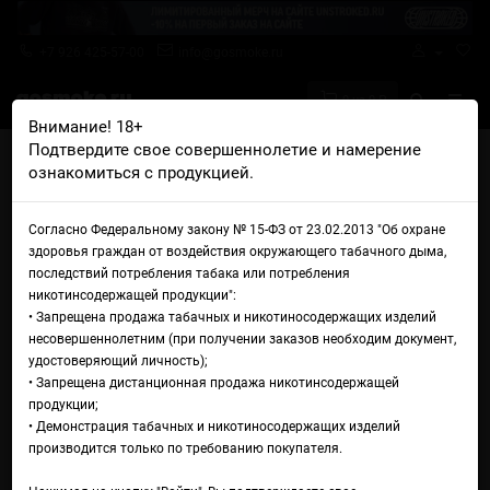
+7 926 425-57-00
info@gosmoke.ru
0 на 0 ₽
Внимание! 18+
Подтвердите свое совершеннолетие и намерение
Главная
Аромамиксы
OffLine
ознакомиться с продукцией.
OffLine Sour Type-S Ананас Барбарис
Аромамикс OffLine Sour Type-
Согласно Федеральному закону № 15-ФЗ от 23.02.2013 "Об охране
здоровья граждан от воздействия окружающего табачного дыма,
S Ананас Барбарис
последствий потребления табака или потребления
никотинсодержащей продукции":
• Запрещена продажа табачных и никотиносодержащих изделий
несовершеннолетним (при получении заказов необходим документ,
удостоверяющий личность);
• Запрещена дистанционная продажа никотинсодержащей
продукции;
• Демонстрация табачных и никотиносодержащих изделий
производится только по требованию покупателя.