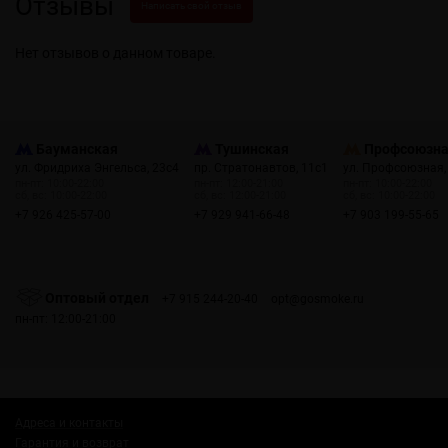
Отзывы
Написать свой отзыв
Нет отзывов о данном товаре.
Бауманская
Тушинская
Профсоюзн
ул. Фридриха Энгельса, 23с4
пр. Стратонавтов, 11с1
ул. Профсоюзная,
пн-пт: 10:00-22:00
пн-пт: 12:00-21:00
пн-пт: 10:00-22:00
сб, вс: 10:00-22:00
сб, вс: 12:00-21:00
сб, вс: 10:00-22:00
+7 926 425-57-00
+7 929 941-66-48
+7 903 199-55-65
Оптовый отдел
+7 915 244-20-40
opt@gosmoke.ru
пн-пт: 12:00-21:00
Адреса и контакты
Гарантия и возврат