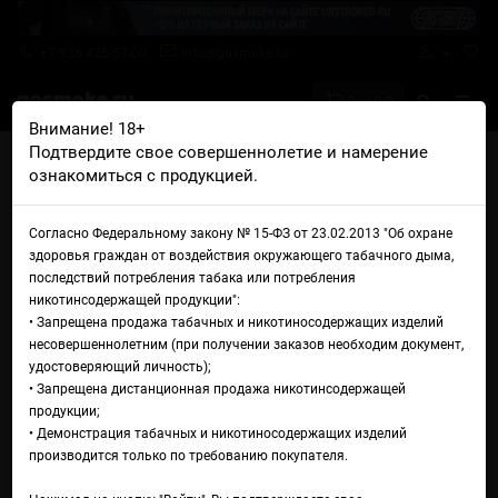
+7 926 425-57-00
info@gosmoke.ru
0 на 0 ₽
Внимание! 18+
Подтвердите свое совершеннолетие и намерение
Главная
Аромамиксы
OffLine
ознакомиться с продукцией.
OffLine Original Type-S Сырный раф
Аромамикс OffLine Original
Согласно Федеральному закону № 15-ФЗ от 23.02.2013 "Об охране
здоровья граждан от воздействия окружающего табачного дыма,
Type-S Сырный раф
последствий потребления табака или потребления
никотинсодержащей продукции":
• Запрещена продажа табачных и никотиносодержащих изделий
несовершеннолетним (при получении заказов необходим документ,
удостоверяющий личность);
• Запрещена дистанционная продажа никотинсодержащей
продукции;
• Демонстрация табачных и никотиносодержащих изделий
производится только по требованию покупателя.