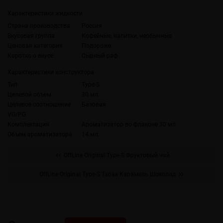
Характеристики жидкости
Страна производства
Россия
Вкусовая группа
Кофейные, напитки, необычные
Ценовая категория
Подороже
Коротко о вкусе
Сырный раф
Характеристики конструктора
Тип
Type-S
Целевой объем
30 мл
Целевое соотношение
Базовая
VG/PG
Комплектация
Ароматизатор во флаконе 30 мл
Объем ароматизатора
14 мл
OffLine Original Type-S Фруктовый чай
OffLine Original Type-S Табак Карамель Шоколад