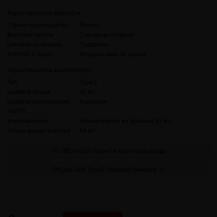
Характеристики жидкости
Страна производства
Россия
Вкусовая группа
С кулером, ягодные
Ценовая категория
Подороже
Коротко о вкусе
Ягодный микс со льдом
Характеристики конструктора
Тип
Type-S
Целевой объем
30 мл
Целевое соотношение
Холодная
VG/PG
Комплектация
Ароматизатор во флаконе 30 мл
Объем ароматизатора
14 мл
OffLine Cold Type-S Клубничный рондо
OffLine Cold Type-S Розовый лимонад