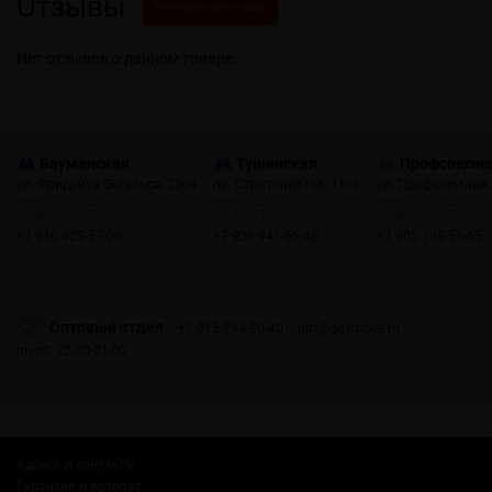
Отзывы
Написать свой отзыв
Нет отзывов о данном товаре.
Бауманская
Тушинская
Профсоюзн
ул. Фридриха Энгельса, 23с4
пр. Стратонавтов, 11с1
ул. Профсоюзная,
пн-пт: 10:00-22:00
пн-пт: 12:00-21:00
пн-пт: 10:00-22:00
сб, вс: 10:00-22:00
сб, вс: 12:00-21:00
сб, вс: 10:00-22:00
+7 926 425-57-00
+7 929 941-66-48
+7 903 199-55-65
Оптовый отдел
+7 915 244-20-40
opt@gosmoke.ru
пн-пт: 12:00-21:00
Адреса и контакты
Гарантия и возврат