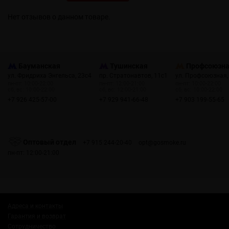
Нет отзывов о данном товаре.
Бауманская
Тушинская
Профсоюзн
ул. Фридриха Энгельса, 23с4
пр. Стратонавтов, 11с1
ул. Профсоюзная,
пн-пт: 10:00-22:00
пн-пт: 12:00-21:00
пн-пт: 10:00-22:00
сб, вс: 10:00-22:00
сб, вс: 12:00-21:00
сб, вс: 10:00-22:00
+7 926 425-57-00
+7 929 941-66-48
+7 903 199-55-65
Оптовый отдел
+7 915 244-20-40
opt@gosmoke.ru
пн-пт: 12:00-21:00
Адреса и контакты
Гарантия и возврат
Сотрудничество