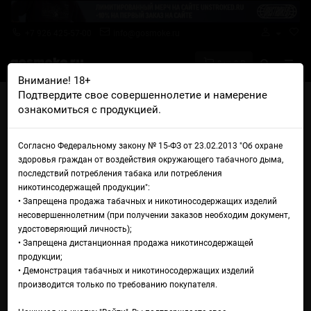
+7 926 425-57-00
info@gosmoke.ru
0 на 0 ₽
Внимание! 18+
Подтвердите свое совершеннолетие и намерение
Главная
Аромамиксы
OffLine
ознакомиться с продукцией.
OffLine Cold Type-S Смородина Мята
Аромамикс OffLine Cold Type-
Согласно Федеральному закону № 15-ФЗ от 23.02.2013 "Об охране
здоровья граждан от воздействия окружающего табачного дыма,
S Смородина Мята
последствий потребления табака или потребления
никотинсодержащей продукции":
• Запрещена продажа табачных и никотиносодержащих изделий
несовершеннолетним (при получении заказов необходим документ,
удостоверяющий личность);
• Запрещена дистанционная продажа никотинсодержащей
продукции;
• Демонстрация табачных и никотиносодержащих изделий
производится только по требованию покупателя.