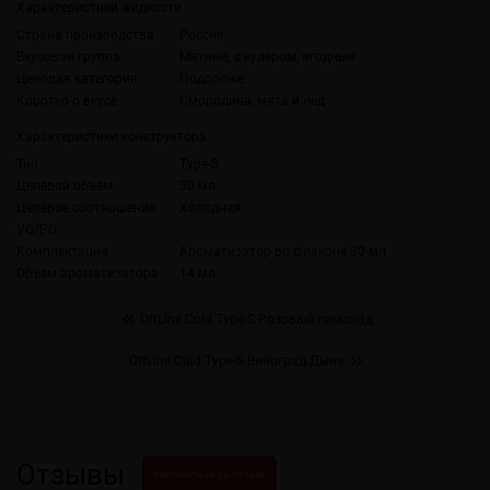
Характеристики жидкости
Страна производства
Россия
Вкусовая группа
Мятные, с кулером, ягодные
Ценовая категория
Подороже
Коротко о вкусе
Смородина, мята и лед
Характеристики конструктора
Тип
Type-S
Целевой объем
30 мл
Целевое соотношение
Холодная
VG/PG
Комплектация
Ароматизатор во флаконе 30 мл
Объем ароматизатора
14 мл
OffLine Cold Type-S Розовый лимонад
OffLine Cold Type-S Виноград Дыня
Отзывы
Написать свой отзыв