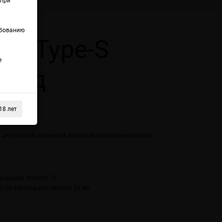
(при
ебованию
ld Type-S
е
онад
18 лет
Грейпфрут
 цитрусовой кислинкой, игристой газированностью и
например VG-Shot 15
ь по таблице
для объема 30 мл