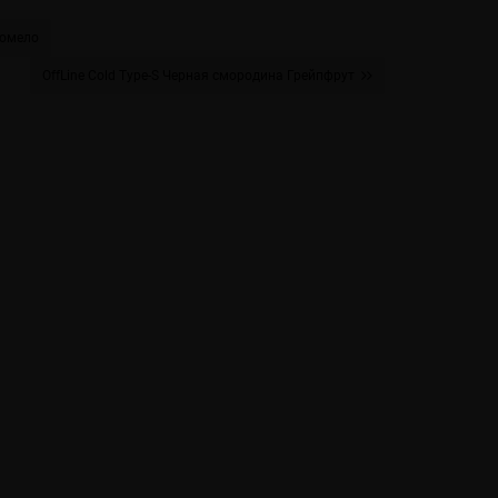
Помело
OffLine Cold Type-S Черная смородина Грейпфрут