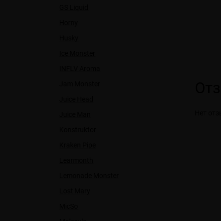
GS Liquid
Horny
Husky
Ice Monster
INFLV Aroma
От
Jam Monster
Juice Head
Нет отз
Juice Man
Konstruktor
Kraken Pipe
Learmonth
Lemonade Monster
Lost Mary
MicSo