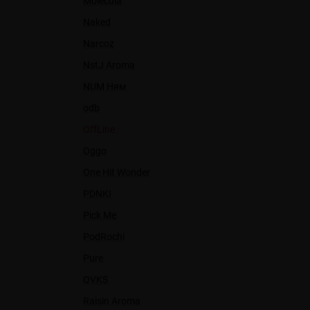
Molecula
Naked
Narcoz
NstJ Aroma
NUM Ням
odb
OffLine
Oggo
One Hit Wonder
PDNKI
Pick Me
PodRochi
Pure
QVKS
Raisin Aroma