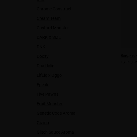
Chrome Construct
Cream Team
Custard Monster
DARK X SIZE
DNK
Войдите
ч
Doozy
функциям
Duall Міx
ElfLiq x Oggo
Epeak
Five Pawns
Fruit Monster
Genetic Code Aroma
Gizmo
Glitch Sauce Aroma