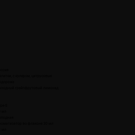
оссия
апитки, с кулером, цитрусовые
одороже
олодный грейпфрутовый лимонад
ype-S
0 мл
олодная
роматизатор во флаконе 30 мл
4 мл