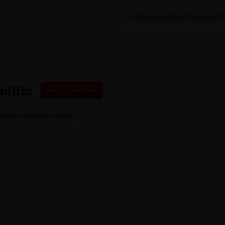
OffLine Sour Type-S Грейпфрут 
зывы
Написать свой отзыв
ывов о данном товаре.