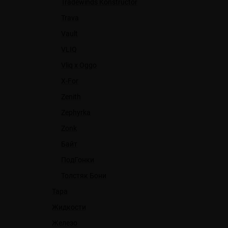
Tradewinds Konstructor
Trava
Vault
VLIQ
Vliq x Oggo
X-For
Zenith
Zephyrka
Zonk
Байт
ПодГонки
Толстяк Бони
Тара
Жидкости
Железо