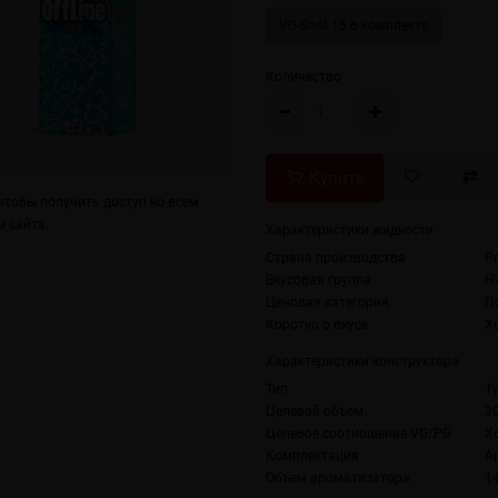
VG-Shot 15 в комплекте
Количество
Купить
тобы получить доступ ко всем
 сайта.
Характеристики жидкости
Страна производства
Р
Вкусовая группа
Н
Ценовая категория
П
Коротко о вкусе
Х
Характеристики конструктора
Тип
T
Целевой объем
3
Целевое соотношение VG/PG
Х
Комплектация
А
Объем ароматизатора
1