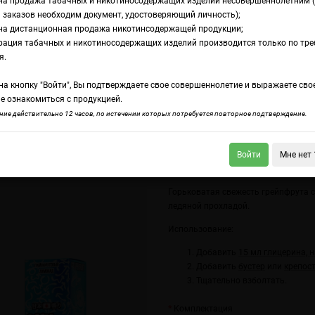
на продажа табачных и никотиносодержащих изделий несовершеннолетним 
 заказов необходим документ, удостоверяющий личность);
на дистанционная продажа никотинсодержащей продукции;
pe-S Грейпфрутовый лимонад
рация табачных и никотиносодержащих изделий производится только по тр
омамикс OffLine Co
я.
а кнопку "Войти", Вы подтверждаете свое совершеннолетие и выражаете сво
рейпфрутовый лим
е ознакомиться с продукцией.
ие действительно 12 часов, по истечении которых потребуется повторное подтверждение.
Войти
Мне нет 
ine Sour Type-S Грейпфрут Помело
OffLine Cold Type-S Черная смородина 
Горьковатая свежесть грейпфрута с
ледяной прохладой.
Использование:
Добавить
15 мл глицерина, 
Добавить
бустер
или
крепост
Тщательно взболтать.
Комплектация