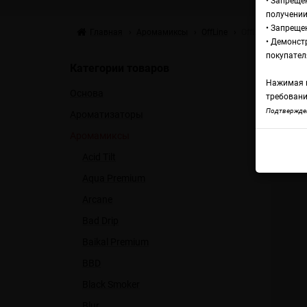
• Запреще
получении
• Запреще
Главная
Аромамиксы
OffLine
OffLine Cold Ty
• Демонст
Ар
покупател
Категории товаров
Нажимая н
Основа
Г
требовани
Подтвержден
Ароматизаторы
Аромамиксы
OffL
Acid Tilt
Aqua Premium
Arcane
Bad Drip
Baikal Premium
BBD
Black Smoker
Blur