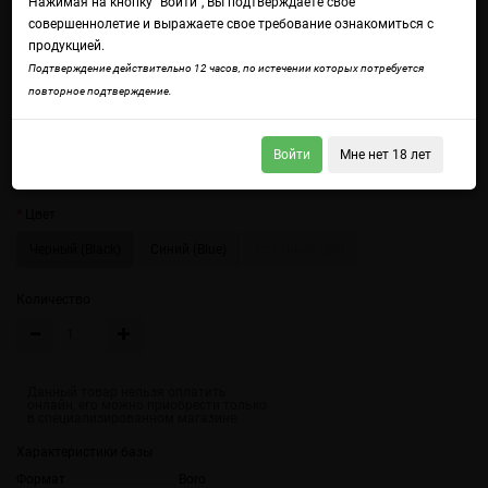
Нажимая на кнопку "Войти", Вы подтверждаете свое
совершеннолетие и выражаете свое требование ознакомиться с
продукцией.
Подтверждение действительно 12 часов, по истечении которых потребуется
повторное подтверждение.
Войти
Мне нет 18 лет
Войдите
чтобы получить доступ ко всем функциям сайта.
Цвет
Черный (Black)
Синий (Blue)
Стальной (SS)
Количество
Характеристики базы
Формат
Boro