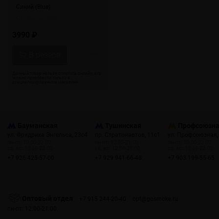
Синий (Blue)
Стальной (SS)
3990 ₽
Бауманская
Тушинская
Профсоюзн
ул. Фридриха Энгельса, 23с4
пр. Стратонавтов, 11с1
ул. Профсоюзная,
пн-пт: 10:00-22:00
пн-пт: 12:00-21:00
пн-пт: 10:00-22:00
сб, вс: 10:00-22:00
сб, вс: 12:00-21:00
сб, вс: 10:00-22:00
+7 926 425-57-00
+7 929 941-66-48
+7 903 199-55-65
Оптовый отдел
+7 915 244-20-40
opt@gosmoke.ru
пн-пт: 12:00-21:00