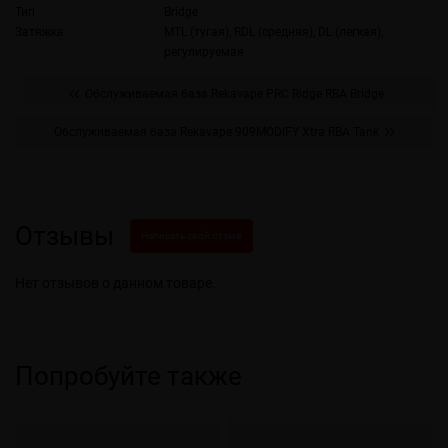
Тип
Bridge
Затяжка
MTL (тугая), RDL (средняя), DL (легкая),
регулируемая
Обслуживаемая база Rekavape PRC Ridge RBA Bridge
Обслуживаемая база Rekavape 909MODIFY Xtra RBA Tank
Отзывы
Написать свой отзыв
Нет отзывов о данном товаре.
Попробуйте также