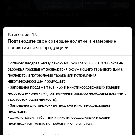
+7 926 425-57-00
info@gosmoke.ru
0 на 0 ₽
Внимание! 18+
Подтвердите свое совершеннолетие и намерение
Главная
Железо
AIO Базы и танки
ознакомиться с продукцией.
Обслуживаемая база YFTK Monarchy Mobb MV BMM RBA Bridge
Обслуживаемая база YFTK
Согласно Федеральному закону № 15-ФЗ от 23.02.2013 "Об охране
здоровья граждан от воздействия окружающего табачного дыма,
Monarchy Mobb MV BMM RBA
последствий потребления табака или потребления
никотинсодержащей продукции":
Bridge
• Запрещена продажа табачных и никотиносодержащих изделий
несовершеннолетним (при получении заказов необходим документ,
удостоверяющий личность);
• Запрещена дистанционная продажа никотинсодержащей
продукции;
• Демонстрация табачных и никотиносодержащих изделий
производится только по требованию покупателя.