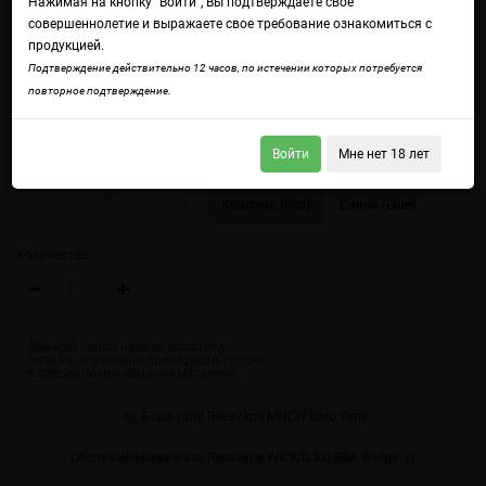
Нажимая на кнопку "Войти", Вы подтверждаете свое
совершеннолетие и выражаете свое требование ознакомиться с
продукцией.
Подтверждение действительно 12 часов, по истечении которых потребуется
повторное подтверждение.
Войдите
чтобы получить доступ ко всем функциям сайта.
Войти
Мне нет 18 лет
Цвет
Прозрачный (Transparent)
Красный (Red)
Синий (Blue)
Количество
Боро танк Rekavape MNCH Boro Tank
Обслуживаемая база Rekavape WICK'D XO RBA Bridge