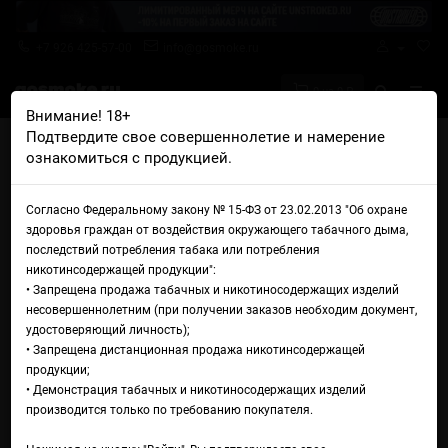
+7 926 425-57-00
info@gosmoke.ru
0 на 0 ₽
Внимание! 18+
Подтвердите свое совершеннолетие и намерение
Главная
Железо
AIO Базы и танки
ознакомиться с продукцией.
Боро танк Rekavape ProRo Crystal Boro Tank
Боро танк Rekavape ProRo
Согласно Федеральному закону № 15-ФЗ от 23.02.2013 "Об охране
здоровья граждан от воздействия окружающего табачного дыма,
Crystal Boro Tank
последствий потребления табака или потребления
никотинсодержащей продукции":
• Запрещена продажа табачных и никотиносодержащих изделий
несовершеннолетним (при получении заказов необходим документ,
удостоверяющий личность);
• Запрещена дистанционная продажа никотинсодержащей
продукции;
• Демонстрация табачных и никотиносодержащих изделий
производится только по требованию покупателя.