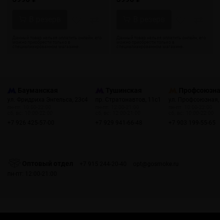
Бауманская
Тушинская
Профсоюзн
ул. Фридриха Энгельса, 23с4
пр. Стратонавтов, 11с1
ул. Профсоюзная,
пн-пт: 10:00-22:00
пн-пт: 12:00-21:00
пн-пт: 10:00-22:00
сб, вс: 10:00-22:00
сб, вс: 12:00-21:00
сб, вс: 10:00-22:00
+7 926 425-57-00
+7 929 941-66-48
+7 903 199-55-65
Оптовый отдел
+7 915 244-20-40
opt@gosmoke.ru
пн-пт: 12:00-21:00