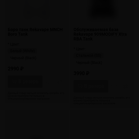
Боро танк Rekavape MNCH
Обслуживаемая база
Boro Tank
Rekavape 909MODIFY Xtra
RBA Tank
* Цвет:
* Цвет:
Белый (White)
Стальной (SS)
Черный (Black)
Черный (Black)
2990 ₽
3990 ₽