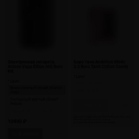
Электронная сигарета
Боро танк Ambition Mods
Across Vape Ethos AIO Boro
2.0 Boro Tank Cotton Candy
Kit
* Цвет:
* Цвет:
Зеленый (Green)
Воинственный серый (Warrior
Красный (Red)
Grey)
Пустынный желтый (Desert
Yellow)
Скоро
Черный (Samural Black)
10490 ₽