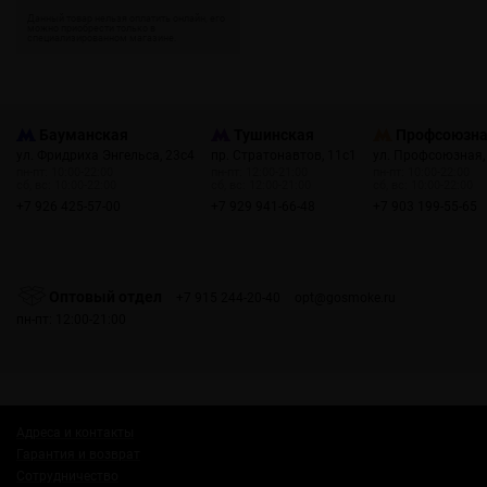
Бауманская
Тушинская
Профсоюзн
ул. Фридриха Энгельса, 23с4
пр. Стратонавтов, 11с1
ул. Профсоюзная,
пн-пт: 10:00-22:00
пн-пт: 12:00-21:00
пн-пт: 10:00-22:00
сб, вс: 10:00-22:00
сб, вс: 12:00-21:00
сб, вс: 10:00-22:00
+7 926 425-57-00
+7 929 941-66-48
+7 903 199-55-65
Оптовый отдел
+7 915 244-20-40
opt@gosmoke.ru
пн-пт: 12:00-21:00
Адреса и контакты
Гарантия и возврат
Сотрудничество