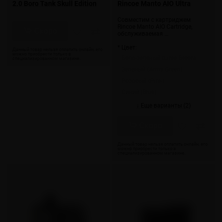
2.0 Boro Tank Skull Edition
Rincoe Manto AIO Ultra
Совместим с картриджем
Rincoe Manto AIO Cartridge,
Скоро
обслуживаемая …
* Цвет:
Бело-зеленый (Lime Green)
Зеленый (Army Green)
Розовый (Pink)
Синий (Blue)
↓ Еще варианты (2)
Скоро