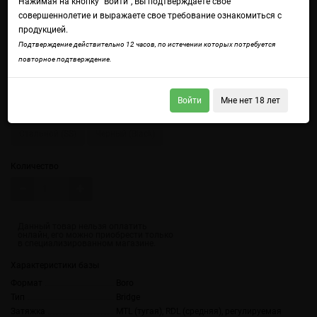
Нажимая на кнопку "Войти", Вы подтверждаете свое
совершеннолетие и выражаете свое требование ознакомиться с
продукцией.
Подтверждение действительно 12 часов, по истечении которых потребуется
повторное подтверждение.
Войдите
чтобы получить доступ ко всем функциям сайта.
Войти
Мне нет 18 лет
Цвет
Стальной (SS)
Черный (Black)
Количество
Характеристики базы
Формат
Boro
Тип
Bridge
Затяжка
MTL (тугая), RDL (средняя), регулируемая