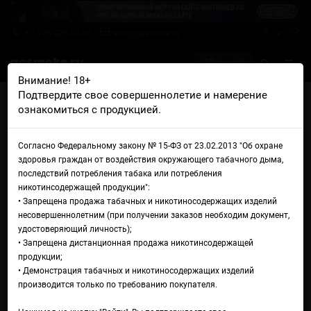
+7 926 425-57-00
info@gosmoke.ru
0 на 0 ₽
Внимание! 18+
Подтвердите свое совершеннолетие и намерение
Главная
Железо
AIO Базы и танки
ознакомиться с продукцией.
Обслуживаемая база SXK Maven RBA
Обслуживаемая база SXK
Согласно Федеральному закону № 15-ФЗ от 23.02.2013 "Об охране
здоровья граждан от воздействия окружающего табачного дыма,
Maven RBA
последствий потребления табака или потребления
никотинсодержащей продукции":
• Запрещена продажа табачных и никотиносодержащих изделий
несовершеннолетним (при получении заказов необходим документ,
удостоверяющий личность);
• Запрещена дистанционная продажа никотинсодержащей
продукции;
• Демонстрация табачных и никотиносодержащих изделий
производится только по требованию покупателя.