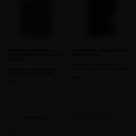
Электронная сигарета
Электронная сигарета SXK
Rincoe Manto AIO Ultra (RTA
KBR-S DNA 60
Edition)
Внимание! Атомайзер (Boro
формата) покупается отдельно!
В комплекте обслуживаемая
база Rincoe Manto AIO RBA
* Цвет:
* Цвет:
Черный матовый (Matte
Black)
Бело-зеленый (Lime Green)
Зеленый (Army Green)
Скоро
Розовый (Pink)
Синий (Blue)
↓ Еще варианты (2)
Скоро