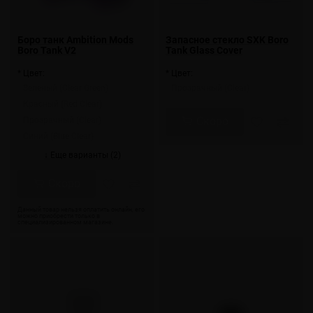
Боро танк Ambition Mods
Запасное стекло SXK Boro
Boro Tank V2
Tank Glass Cover
* Цвет:
* Цвет:
Зеленый (Clear Green)
Прозрачный (Clear)
Красный (Red Clear)
Скоро
Прозрачный (Clear)
Синий (Blue Clear)
↓ Еще варианты (2)
Скоро