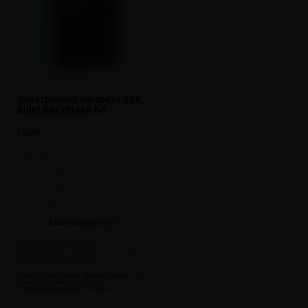
Электронная сигарета SXK
Billet Box DNA60 Kit
* Цвет:
Белый с брызгами (White
Splatter)
Бело-прозрачный (White PET)
Белый (White)
Зеленый (Green)
↓ Еще варианты (7)
Скоро