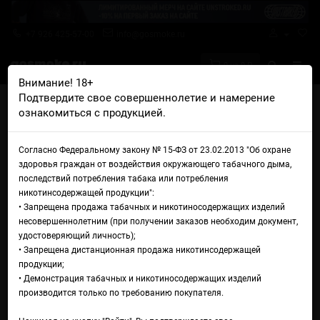
+7 926 425-57-00
info@gosmoke.ru
0 на 0 ₽
Внимание! 18+
Подтвердите свое совершеннолетие и намерение
Главная
Железо
AIO Базы и танки
ознакомиться с продукцией.
Боро танк Ambition Mods 2.0 Boro Tank Phombus
Боро танк Ambition Mods 2.0
Согласно Федеральному закону № 15-ФЗ от 23.02.2013 "Об охране
здоровья граждан от воздействия окружающего табачного дыма,
Boro Tank Phombus
последствий потребления табака или потребления
никотинсодержащей продукции":
• Запрещена продажа табачных и никотиносодержащих изделий
несовершеннолетним (при получении заказов необходим документ,
удостоверяющий личность);
• Запрещена дистанционная продажа никотинсодержащей
продукции;
• Демонстрация табачных и никотиносодержащих изделий
производится только по требованию покупателя.