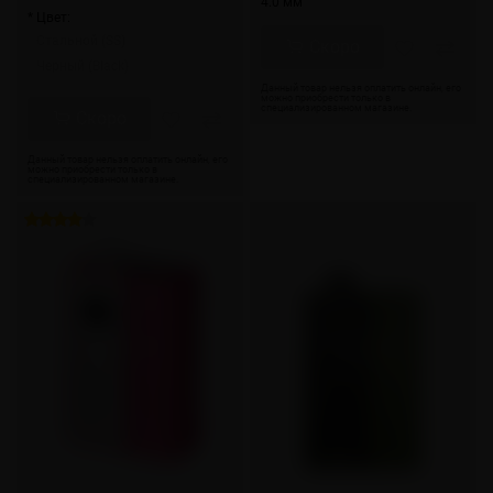
4.0 мм
* Цвет:
Стальной (SS)
Скоро
Черный (Black)
Скоро