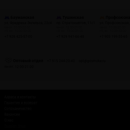
Бауманская
Тушинская
Профсоюзн
ул. Фридриха Энгельса, 23с4
пр. Стратонавтов, 11с1
ул. Профсоюзная,
пн-пт: 10:00-22:00
пн-пт: 12:00-21:00
пн-пт: 10:00-22:00
сб, вс: 10:00-22:00
сб, вс: 12:00-21:00
сб, вс: 10:00-22:00
+7 926 425-57-00
+7 929 941-66-48
+7 903 199-55-65
Оптовый отдел
+7 915 244-20-40
opt@gosmoke.ru
пн-пт: 12:00-21:00
Адреса и контакты
Гарантия и возврат
Сотрудничество
Вакансии
О нас
Russian Snus