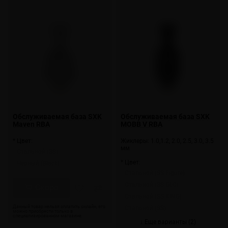
Обслуживаемая база SXK
Обслуживаемая база SXK
Maven RBA
MOBB V RBA
* Цвет:
Жиклеры: 1.0,1.2, 2.0, 2.5, 3.0, 3.5
мм
Стальной (SS)
* Цвет:
Черный (Black)
Стальной (SS Figure)
Стальной (SS GLC)
Скоро
Стальной (SS KING)
Стальной (SS)
↓ Еще варианты (2)