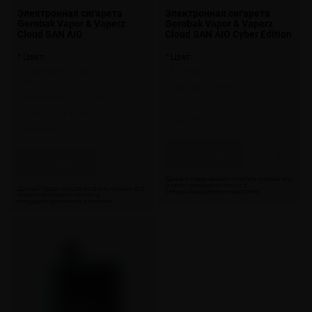
Электронная сигарета
Электронная сигарета
Gerobak Vapor & Vaperz
Gerobak Vapor & Vaperz
Cloud SAN AIO
Cloud SAN AIO Cyber Edition
* Цвет:
* Цвет:
Бирюзовый Тиффани (Tiffany
Белый (White)
Blue)
Зеленый (Green)
Оранжевый (Orange)
Красный (Red)
Пурпурный (Purple)
Черный (Black)
Розовый (Pink)
Скоро
Скоро