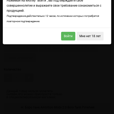
Нажимая на кнопку "Войти", Вы подтверждаете свое
совершеннолетие и выражаете свое требование ознакомиться с
продукцией.
Подтверждение действительно 12 часов, по истечении которых потребуется
повторное подтверждение.
Войдите
чтобы получить доступ ко всем функциям сайта.
Войти
Мне нет 18 лет
Цвет
Серебряный (Silver)
Синий (Blue)
Пурпурный (Purple)
Серый (Gunmetal)
Количество
Боро танк Ambition Mods 2.0 Boro Tank Pinwheel