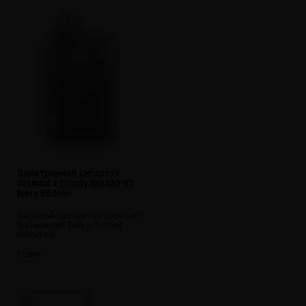
Электронная сигарета
dotmod x Sturdy dotAIO V2
Nero Edition
Запасной бак dotmod dotAIO V2
Replacement Tank и dotmod
dotAIO V3…
* Цвет:
Черный (Black)
Скоро