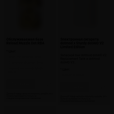
Обслуживаемая база
Электронная сигарета
Reload Muzzle Dot RBA
dotmod x Sturdy dotAIO V2
Limited Edition
* Цвет:
Запасной бак dotmod dotAIO V2
Золотой (Brushed Gold)
Replacement Tank и dotmod
dotAIO V3…
Стальной (Brushed Silver)
Черный матовый (Matte
* Цвет:
Black)
Белый (Iceberg)
Скоро
Скоро