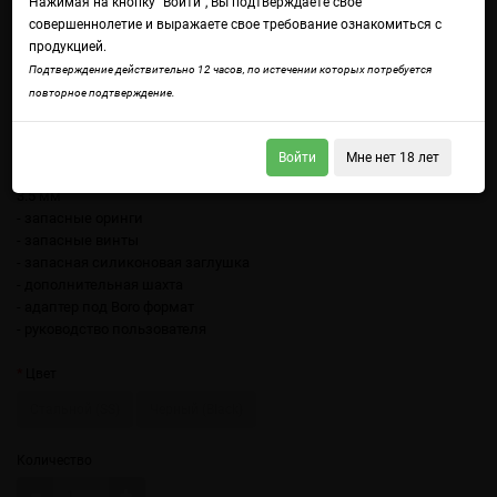
Нажимая на кнопку "Войти", Вы подтверждаете свое
совершеннолетие и выражаете свое требование ознакомиться с
продукцией.
Подтверждение действительно 12 часов, по истечении которых потребуется
повторное подтверждение.
Войдите
чтобы получить доступ ко всем функциям сайта.
В комплекте:
Войти
Мне нет 18 лет
- сменные жиклеры 5шт (однин предустановлен): 1.0, 2.0, 2.5, 3.0,
3.5 мм
- запасные оринги
- запасные винты
- запасная силиконовая заглушка
- дополнительная шахта
- адаптер под Boro формат
- руководство пользователя
Цвет
Стальной (SS)
Черный (Black)
Количество