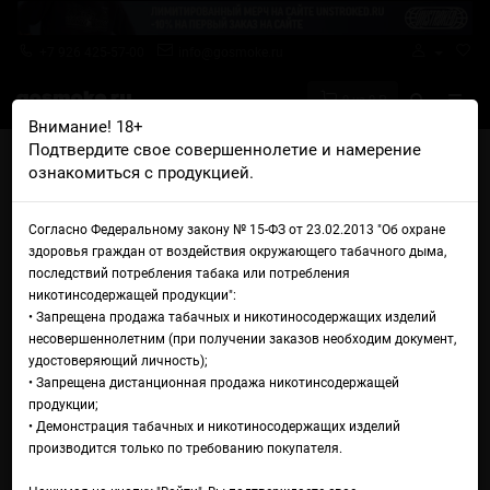
+7 926 425-57-00
info@gosmoke.ru
0 на 0 ₽
Внимание! 18+
Подтвердите свое совершеннолетие и намерение
Главная
Железо
AIO Базы и танки
ознакомиться с продукцией.
Обслуживаемая база Sturdy MFG SturdyONE RBA
Обслуживаемая база Sturdy
Согласно Федеральному закону № 15-ФЗ от 23.02.2013 "Об охране
здоровья граждан от воздействия окружающего табачного дыма,
MFG SturdyONE RBA
последствий потребления табака или потребления
никотинсодержащей продукции":
• Запрещена продажа табачных и никотиносодержащих изделий
несовершеннолетним (при получении заказов необходим документ,
удостоверяющий личность);
• Запрещена дистанционная продажа никотинсодержащей
продукции;
• Демонстрация табачных и никотиносодержащих изделий
производится только по требованию покупателя.