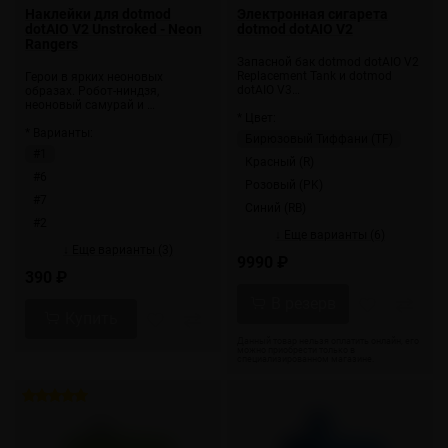
Наклейки для dotmod
Электронная сигарета
dotAIO V2 Unstroked - Neon
dotmod dotAIO V2
Rangers
Запасной бак dotmod dotAIO V2
Replacement Tank и dotmod
Герои в ярких неоновых
dotAIO V3…
образах. Робот-ниндзя,
неоновый самурай и …
* Цвет:
* Варианты:
Бирюзовый Тиффани (TF)
#1
Красный (R)
#6
Розовый (PK)
#7
Синий (RB)
#2
↓ Еще варианты (6)
↓ Еще варианты (3)
9990 ₽
390 ₽
Купить