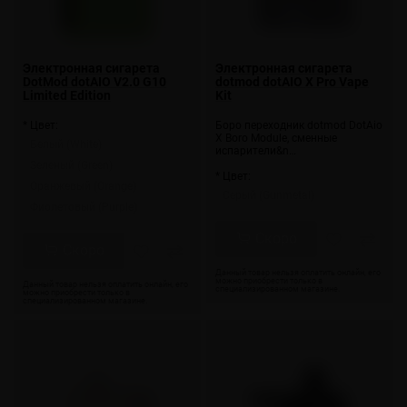
Электронная сигарета
Электронная сигарета
DotMod dotAIO V2.0 G10
dotmod dotAIO X Pro Vape
Limited Edition
Kit
* Цвет:
Боро переходник dotmod DotAio
X Boro Module, сменные
Белый (White)
испарители&n…
Зеленый (Green)
* Цвет:
Оранжевый (Orange)
Серый (Gunmetal)
Фиолетовый (Purple)
Скоро
Скоро