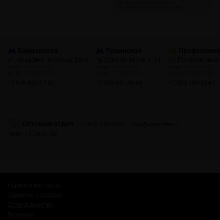
Бауманская
Тушинская
Профсоюзн
ул. Фридриха Энгельса, 23с4
пр. Стратонавтов, 11с1
ул. Профсоюзная,
пн-пт: 10:00-22:00
пн-пт: 12:00-21:00
пн-пт: 10:00-22:00
сб, вс: 10:00-22:00
сб, вс: 12:00-21:00
сб, вс: 10:00-22:00
+7 926 425-57-00
+7 929 941-66-48
+7 903 199-55-65
Оптовый отдел
+7 915 244-20-40
opt@gosmoke.ru
пн-пт: 12:00-21:00
Адреса и контакты
Гарантия и возврат
Сотрудничество
Вакансии