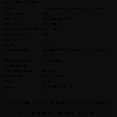
Характеристики мода
Затяжка
RDL (средняя), DL (легкая), регулируемая
Формат базы
Dot
Дисплей
OLED дисплей, 0.98"
Материал
Дельрин
Кол-во аккумуляторов
1 х 18650
Аккумулятор в
Нет
комплекте
Мощность
75 W
Режимы работы
Вариватт, термоконтроль, TC-SS, TC-NI, TC-TI,
BYPASS, Auto
Поддерживаемое
0.15-3.0 Ohm
сопротивление
Подзарядка от USB
Да, до 2 А
Испарители
Dotmod dotCoil
Объем
2.7 мл
Размер
77.9 x 45.2 x 22.7 мм
Вес
81.0 г
Электронная сигарета Suicide Mods Stubby AIO Evolv DNA60C
Электронная сигарета Cthulhu Mod Cthulhu Boro AIO 2