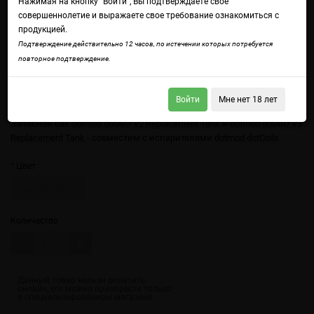
Нажимая на кнопку "Войти", Вы подтверждаете свое
совершеннолетие и выражаете свое требование ознакомиться с
продукцией.
Подтверждение действительно 12 часов, по истечении которых потребуется
повторное подтверждение.
Войти
Мне нет 18 лет
Войдите
чтобы получить доступ ко всем функциям сайта.
Запасной бак
dotmod dotAIO V2 Replacement Tank
и
dotmod dotAIO V3
Replacement Tank
- совместим с испарителями
dotmod dotCoils
Цвет
Черный (Black)
Количество