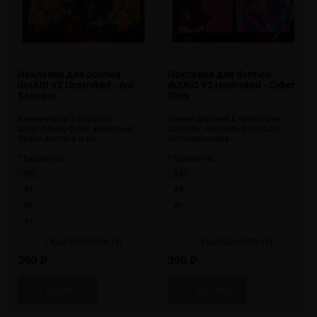
Наклейки для dotmod
Наклейки для dotmod
dotAIO V2 Unstroked - Ani
dotAIO V2 Unstroked - Cyber
Samurai
Girls
Аниме-герои в образах
Аниме-девочки в киберпанк-
антропоморфных животных.
образах. Неоновые волосы,
Яркие доспехи и мо…
обтягивающие …
* Варианты:
* Варианты:
#2
#3
#3
#4
#5
#5
#1
#1
↓ Еще варианты (1)
↓ Еще варианты (1)
390 ₽
390 ₽
Купить
Купить