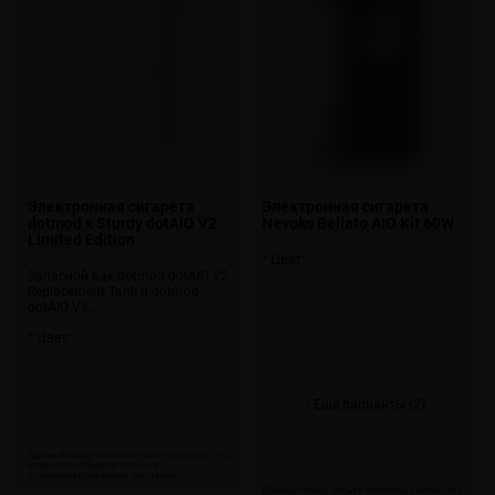
Электронная сигарета
Электронная сигарета
dotmod x Sturdy dotAIO V2
Nevoks Bellato AIO Kit 60W
Limited Edition
* Цвет:
Запасной бак dotmod dotAIO V2
Бело-красный (Patriot)
Replacement Tank и dotmod
dotAIO V3…
Белый (Classic White)
Зелено-фиолетовый (Aurora
* Цвет:
Purple)
Белый (Iceberg)
Серый (Gunmetal Grey)
↓ Еще варианты (2)
Скоро
Скоро