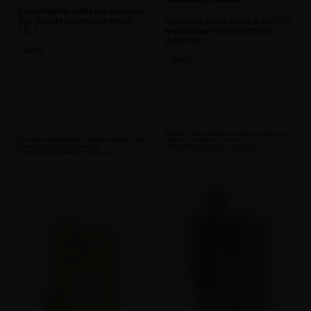
В комплекте:- сменные жиклеры
5шт (однин предустановлен):
Запасной бак dotmod dotAIO V2
1.0, 2.…
Replacement Tank и dotmod
dotAIO V3…
* Цвет:
* Цвет:
Стальной (SS)
Черный (Black)
Черный (Black)
Скоро
Скоро