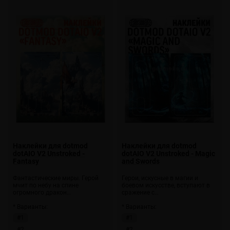
Наклейки для dotmod
Наклейки для dotmod
dotAIO V2 Unstroked -
dotAIO V2 Unstroked - Magic
Fantasy
and Swords
Фантастические миры. Герой
Герои, искусные в магии и
мчит по небу на спине
боевом искусстве, вступают в
огромного дракон…
сражение с…
* Варианты:
* Варианты:
#1
#1
#2
#2