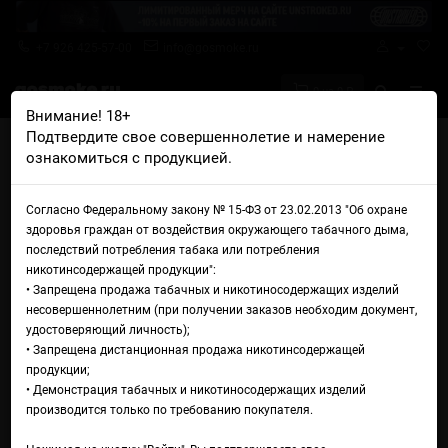
+7 926 425-57-00
info@gosmoke.ru
0 на 0 ₽
Внимание! 18+
Подтвердите свое совершеннолетие и намерение
Главная
Железо
AIO (All In One)
ознакомиться с продукцией.
Электронная сигарета dotmod x Sturdy dotAIO V2 Nero Edition
Электронная сигарета
Согласно Федеральному закону № 15-ФЗ от 23.02.2013 "Об охране
здоровья граждан от воздействия окружающего табачного дыма,
dotmod x Sturdy dotAIO V2
последствий потребления табака или потребления
никотинсодержащей продукции":
Nero Edition
• Запрещена продажа табачных и никотиносодержащих изделий
несовершеннолетним (при получении заказов необходим документ,
удостоверяющий личность);
• Запрещена дистанционная продажа никотинсодержащей
продукции;
• Демонстрация табачных и никотиносодержащих изделий
производится только по требованию покупателя.