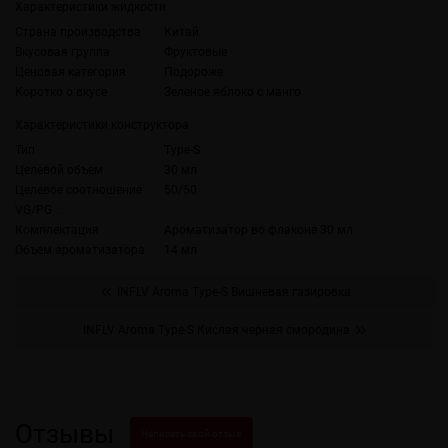
Характеристики жидкости
Страна производства
Китай
Вкусовая группа
Фруктовые
Ценовая категория
Подороже
Коротко о вкусе
Зеленое яблоко с манго
Характеристики конструктора
Тип
Type-S
Целевой объем
30 мл
Целевое соотношение
50/50
VG/PG
Комплектация
Ароматизатор во флаконе 30 мл
Объем ароматизатора
14 мл
INFLV Aroma Type-S Вишневая газировка
INFLV Aroma Type-S Кислая черная смородина
Отзывы
Написать свой отзыв