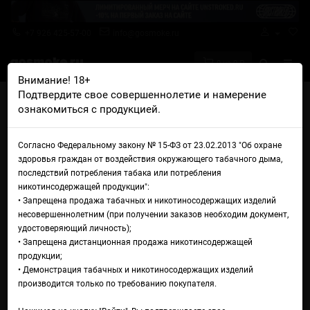
+7 926 425-57-00
info@gosmoke.ru
0 на 0 ₽
Внимание! 18+
Подтвердите свое совершеннолетие и намерение
Главная
Аромамиксы
INFLV Aroma
ознакомиться с продукцией.
INFLV Aroma Type-S Зеленое яблоко Манго
Аромамикс INFLV Aroma
Согласно Федеральному закону № 15-ФЗ от 23.02.2013 "Об охране
здоровья граждан от воздействия окружающего табачного дыма,
Type-S Зеленое яблоко Манго
последствий потребления табака или потребления
никотинсодержащей продукции":
• Запрещена продажа табачных и никотиносодержащих изделий
несовершеннолетним (при получении заказов необходим документ,
удостоверяющий личность);
• Запрещена дистанционная продажа никотинсодержащей
продукции;
• Демонстрация табачных и никотиносодержащих изделий
производится только по требованию покупателя.