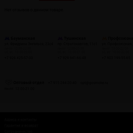
Нет отзывов о данном товаре.
Бауманская
Тушинская
Профсоюзн
ул. Фридриха Энгельса, 23с4
пр. Стратонавтов, 11с1
ул. Профсоюзная,
пн-пт: 10:00-22:00
пн-пт: 12:00-21:00
пн-пт: 10:00-22:00
сб, вс: 10:00-22:00
сб, вс: 12:00-21:00
сб, вс: 10:00-22:00
+7 926 425-57-00
+7 929 941-66-48
+7 903 199-55-65
Оптовый отдел
+7 915 244-20-40
opt@gosmoke.ru
пн-пт: 12:00-21:00
Адреса и контакты
Гарантия и возврат
Сотрудничество