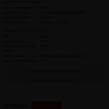
Характеристики жидкости
Страна производства
Россия
Вкусовая группа
С кулером, фруктовые, ягодные
Ценовая категория
Премиум
Коротко о вкусе
Черника, гуава, лед
Характеристики конструктора
Тип
Type-S
Целевой объем
30 мл
Целевое соотношение
50/50
VG/PG
Комплектация
Ароматизатор во флаконе 30 мл
Объем ароматизатора
14 мл
Husky Aroma Malaysian Blood Boy
Husky Aroma Malaysian Gum Wolf
Отзывы
Написать свой отзыв