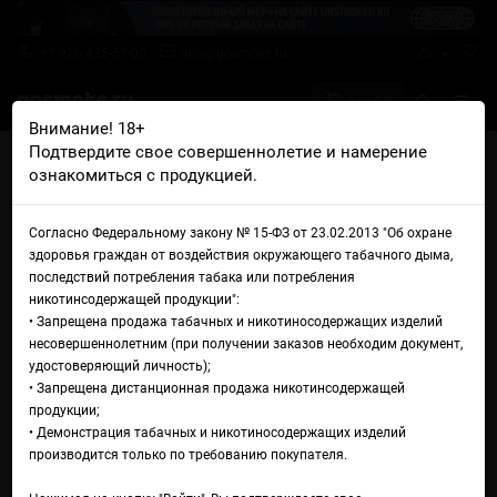
+7 926 425-57-00
info@gosmoke.ru
0 на 0 ₽
Внимание! 18+
Подтвердите свое совершеннолетие и намерение
Главная
Аромамиксы
Husky
ознакомиться с продукцией.
Husky Aroma Malaysian Dark Flesh
Аромамикс Husky Aroma
Согласно Федеральному закону № 15-ФЗ от 23.02.2013 "Об охране
здоровья граждан от воздействия окружающего табачного дыма,
Malaysian Dark Flesh
последствий потребления табака или потребления
никотинсодержащей продукции":
• Запрещена продажа табачных и никотиносодержащих изделий
несовершеннолетним (при получении заказов необходим документ,
удостоверяющий личность);
• Запрещена дистанционная продажа никотинсодержащей
продукции;
• Демонстрация табачных и никотиносодержащих изделий
производится только по требованию покупателя.