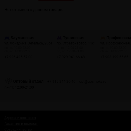
Нет отзывов о данном товаре.
Бауманская
Тушинская
Профсоюзн
ул. Фридриха Энгельса, 23с4
пр. Стратонавтов, 11с1
ул. Профсоюзная,
пн-пт: 10:00-22:00
пн-пт: 12:00-21:00
пн-пт: 10:00-22:00
сб, вс: 10:00-22:00
сб, вс: 12:00-21:00
сб, вс: 10:00-22:00
+7 926 425-57-00
+7 929 941-66-48
+7 903 199-55-65
Оптовый отдел
+7 915 244-20-40
opt@gosmoke.ru
пн-пт: 12:00-21:00
Адреса и контакты
Гарантия и возврат
Сотрудничество