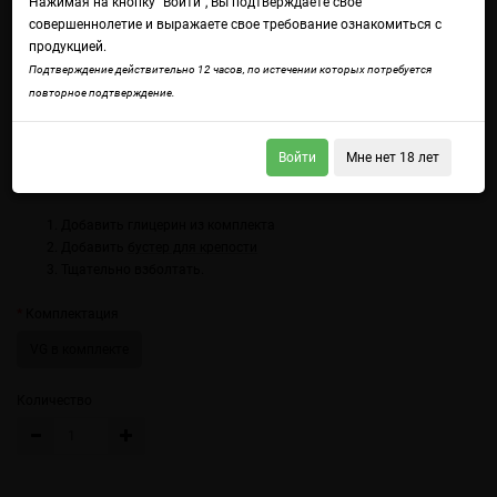
Нажимая на кнопку "Войти", Вы подтверждаете свое
совершеннолетие и выражаете свое требование ознакомиться с
продукцией.
Подтверждение действительно 12 часов, по истечении которых потребуется
повторное подтверждение.
Войдите
чтобы получить доступ ко всем функциям сайта.
Со вкусом ледяной черники и гуавы.
Войти
Мне нет 18 лет
Использование:
Добавить глицерин из комплекта
Добавить
бустер для крепости
Тщательно взболтать.
Комплектация
VG в комплекте
Количество