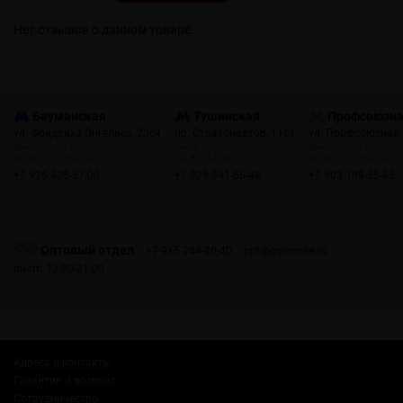
Нет отзывов о данном товаре.
Бауманская
Тушинская
Профсоюзн
ул. Фридриха Энгельса, 23с4
пр. Стратонавтов, 11с1
ул. Профсоюзная,
пн-пт: 10:00-22:00
пн-пт: 12:00-21:00
пн-пт: 10:00-22:00
сб, вс: 10:00-22:00
сб, вс: 12:00-21:00
сб, вс: 10:00-22:00
+7 926 425-57-00
+7 929 941-66-48
+7 903 199-55-65
Оптовый отдел
+7 915 244-20-40
opt@gosmoke.ru
пн-пт: 12:00-21:00
Адреса и контакты
Гарантия и возврат
Сотрудничество