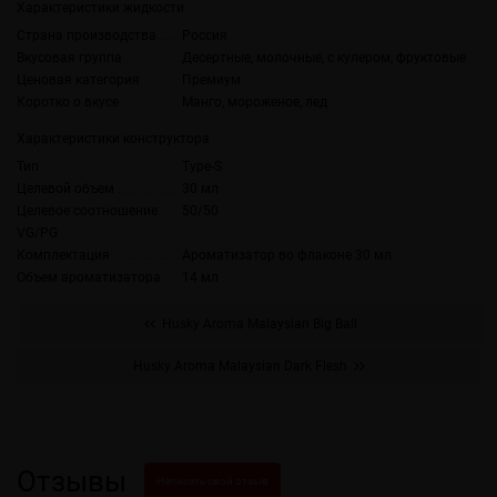
Характеристики жидкости
Страна производства
Россия
Вкусовая группа
Десертные, молочные, с кулером, фруктовые
Ценовая категория
Премиум
Коротко о вкусе
Манго, мороженое, лед
Характеристики конструктора
Тип
Type-S
Целевой объем
30 мл
Целевое соотношение
50/50
VG/PG
Комплектация
Ароматизатор во флаконе 30 мл
Объем ароматизатора
14 мл
Husky Aroma Malaysian Big Ball
Husky Aroma Malaysian Dark Flesh
Отзывы
Написать свой отзыв