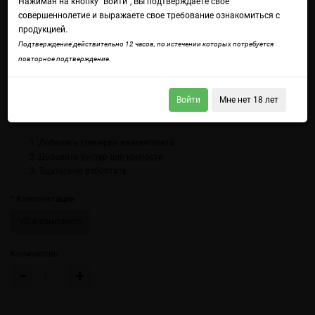
Нажимая на кнопку "Войти", Вы подтверждаете свое
совершеннолетие и выражаете свое требование ознакомиться с
продукцией.
Подтверждение действительно 12 часов, по истечении которых потребуется
повторное подтверждение.
Войдите
чтобы получить доступ ко всем функциям сайта.
Со вкусом манго с мороженым.
Войти
Мне нет 18 лет
Использование:
Добавить глицерин из комплекта
Добавить
бустер для крепости
Тщательно взболтать.
Комплектация
VG в комплекте
Количество