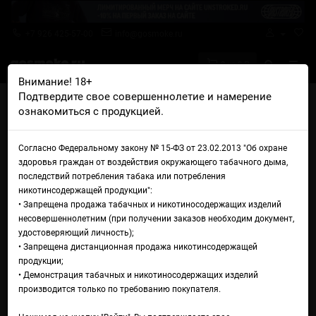
+7 926 425-57-00
info@gosmoke.ru
0 на 0 ₽
Внимание! 18+
Подтвердите свое совершеннолетие и намерение
Главная
Аромамиксы
Husky
ознакомиться с продукцией.
Husky Aroma Malaysian Blood Boy
Аромамикс Husky Aroma
Согласно Федеральному закону № 15-ФЗ от 23.02.2013 "Об охране
здоровья граждан от воздействия окружающего табачного дыма,
Malaysian Blood Boy
последствий потребления табака или потребления
никотинсодержащей продукции":
• Запрещена продажа табачных и никотиносодержащих изделий
несовершеннолетним (при получении заказов необходим документ,
удостоверяющий личность);
• Запрещена дистанционная продажа никотинсодержащей
продукции;
• Демонстрация табачных и никотиносодержащих изделий
производится только по требованию покупателя.