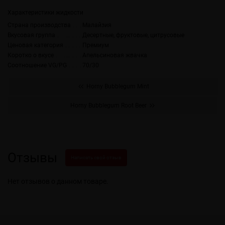
Характеристики жидкости
Страна производства
Малайзия
Вкусовая группа
Десертные, фруктовые, цитрусовые
Ценовая категория
Премиум
Коротко о вкусе
Апельсиновая жвачка
Соотношение VG/PG
70/30
Horny Bubblegum Mint
Horny Bubblegum Root Beer
Отзывы
Написать свой отзыв
Нет отзывов о данном товаре.