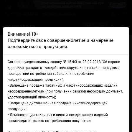
+7 926 425-57-00
info@gosmoke.ru
0 на 0 ₽
Внимание! 18+
Подтвердите свое совершеннолетие и намерение
Главная
Жидкости
Horny
Horny Bubblegum Orange
ознакомиться с продукцией.
Жидкость Horny Bubblegum
Согласно Федеральному закону № 15-ФЗ от 23.02.2013 "Об охране
Orange
здоровья граждан от воздействия окружающего табачного дыма,
последствий потребления табака или потребления
никотинсодержащей продукции":
• Запрещена продажа табачных и никотиносодержащих изделий
несовершеннолетним (при получении заказов необходим документ,
удостоверяющий личность);
• Запрещена дистанционная продажа никотинсодержащей
продукции;
• Демонстрация табачных и никотиносодержащих изделий
производится только по требованию покупателя.