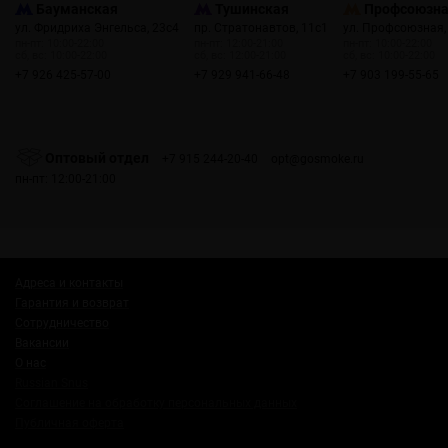
Бауманская
Тушинская
Профсоюзн
ул. Фридриха Энгельса, 23с4
пр. Стратонавтов, 11с1
ул. Профсоюзная,
пн-пт: 10:00-22:00
пн-пт: 12:00-21:00
пн-пт: 10:00-22:00
сб, вс: 10:00-22:00
сб, вс: 12:00-21:00
сб, вс: 10:00-22:00
+7 926 425-57-00
+7 929 941-66-48
+7 903 199-55-65
Оптовый отдел
+7 915 244-20-40
opt@gosmoke.ru
пн-пт: 12:00-21:00
Адреса и контакты
Гарантия и возврат
Сотрудничество
Вакансии
О нас
Russian Snus
Соглашение на обработку персональных данных
Публичная оферта