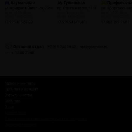
Бауманская
Тушинская
Профсоюзн
ул. Фридриха Энгельса, 23с4
пр. Стратонавтов, 11с1
ул. Профсоюзная,
пн-пт: 10:00-22:00
пн-пт: 12:00-21:00
пн-пт: 10:00-22:00
сб, вс: 10:00-22:00
сб, вс: 12:00-21:00
сб, вс: 10:00-22:00
+7 926 425-57-00
+7 929 941-66-48
+7 903 199-55-65
Оптовый отдел
+7 915 244-20-40
opt@gosmoke.ru
пн-пт: 12:00-21:00
Адреса и контакты
Гарантия и возврат
Сотрудничество
Вакансии
О нас
Russian Snus
Соглашение на обработку персональных данных
Публичная оферта