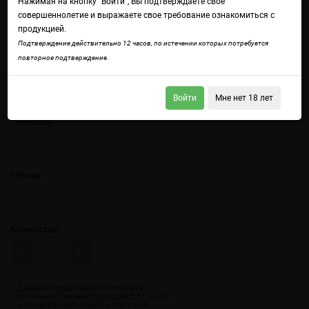
Нажимая на кнопку "Войти", Вы подтверждаете свое
совершеннолетие и выражаете свое требование ознакомиться с
продукцией.
Подтверждение действительно 12 часов, по истечении которых потребуется
повторное подтверждение.
Войдите
чтобы получить доступ ко всем функциям сайта.
Аутентичная жвачка с освежающей мятой, тут больше ничего и не
нужно.
Войти
Мне нет 18 лет
Крепость
3 мг
Объем
30 мл
Количество