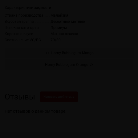
Характеристики жидкости
Страна производства
Малайзия
Вкусовая группа
Десертные, мятные
Ценовая категория
Премиум
Коротко о вкусе
Мятная жвачка
Соотношение VG/PG
70/30
Horny Bubblegum Mango
Horny Bubblegum Orange
Отзывы
Написать свой отзыв
Нет отзывов о данном товаре.