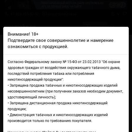
+7 926 425-57-00
info@gosmoke.ru
0 на 0 ₽
Внимание! 18+
Подтвердите свое совершеннолетие и намерение
Главная
Жидкости
Horny
Horny Bubblegum Mint
ознакомиться с продукцией.
Жидкость Horny Bubblegum
Согласно Федеральному закону № 15-ФЗ от 23.02.2013 "Об охране
Mint
здоровья граждан от воздействия окружающего табачного дыма,
последствий потребления табака или потребления
никотинсодержащей продукции":
• Запрещена продажа табачных и никотиносодержащих изделий
несовершеннолетним (при получении заказов необходим документ,
удостоверяющий личность);
• Запрещена дистанционная продажа никотинсодержащей
продукции;
• Демонстрация табачных и никотиносодержащих изделий
производится только по требованию покупателя.