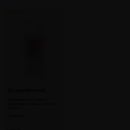
GS Liquid Berry Jelly
Любимый вкус ягодных
мармеладных мишек поразит
любого!
* Крепость:
3 мг
* Объем: