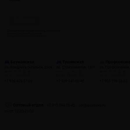
120 мл
Скоро
Бауманская
Тушинская
Профсоюзн
ул. Фридриха Энгельса, 23с4
пр. Стратонавтов, 11с1
ул. Профсоюзная,
пн-пт: 10:00-22:00
пн-пт: 12:00-21:00
пн-пт: 10:00-22:00
сб, вс: 10:00-22:00
сб, вс: 12:00-21:00
сб, вс: 10:00-22:00
+7 926 425-57-00
+7 929 941-66-48
+7 903 199-55-65
Оптовый отдел
+7 915 244-20-40
opt@gosmoke.ru
пн-пт: 12:00-21:00