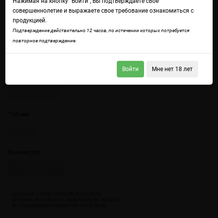
Нажимая на кнопку "Войти", Вы подтверждаете свое
совершеннолетие и выражаете свое требование ознакомиться с
продукцией.
Подтверждение действительно 12 часов, по истечении которых потребуется
повторное подтверждение.
Войдите
чтобы получить доступ ко всем функциям сайта.
Любимый вкус ягодных мармеладных мишек поразит любого!
Войти
Мне нет 18 лет
Крепость
20 мг (солевой)
Объем
30 мл
Количество