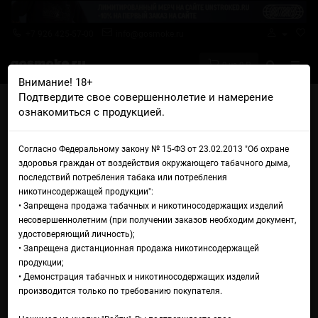
+7 926 425-57-00
info@gosmoke.ru
0 на 0 ₽
Внимание! 18+
Подтвердите свое совершеннолетие и намерение
Главная
Жидкости
GS Liquid
GS Liquid Salt Berry Jelly
ознакомиться с продукцией.
Жидкость GS Liquid Salt Berry
Согласно Федеральному закону № 15-ФЗ от 23.02.2013 "Об охране
Jelly
здоровья граждан от воздействия окружающего табачного дыма,
последствий потребления табака или потребления
никотинсодержащей продукции":
• Запрещена продажа табачных и никотиносодержащих изделий
несовершеннолетним (при получении заказов необходим документ,
удостоверяющий личность);
• Запрещена дистанционная продажа никотинсодержащей
продукции;
• Демонстрация табачных и никотиносодержащих изделий
производится только по требованию покупателя.