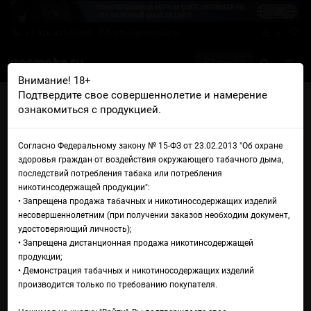
+7 926 425-57-00
info@gosmoke.ru
0 на 0 ₽
Внимание! 18+
Подтвердите свое совершеннолетие и намерение
Главная
Жидкости
GS Liquid
ознакомиться с продукцией.
GS Liquid Premium Salt Золотые Слитки
Жидкость GS Liquid Premium
Согласно Федеральному закону № 15-ФЗ от 23.02.2013 "Об охране
здоровья граждан от воздействия окружающего табачного дыма,
Salt Золотые Слитки
последствий потребления табака или потребления
никотинсодержащей продукции":
• Запрещена продажа табачных и никотиносодержащих изделий
несовершеннолетним (при получении заказов необходим документ,
удостоверяющий личность);
• Запрещена дистанционная продажа никотинсодержащей
продукции;
• Демонстрация табачных и никотиносодержащих изделий
производится только по требованию покупателя.