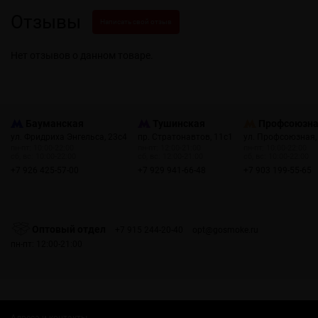
Отзывы
Написать свой отзыв
Нет отзывов о данном товаре.
Бауманская
Тушинская
Профсоюзн
ул. Фридриха Энгельса, 23с4
пр. Стратонавтов, 11с1
ул. Профсоюзная,
пн-пт: 10:00-22:00
пн-пт: 12:00-21:00
пн-пт: 10:00-22:00
сб, вс: 10:00-22:00
сб, вс: 12:00-21:00
сб, вс: 10:00-22:00
+7 926 425-57-00
+7 929 941-66-48
+7 903 199-55-65
Оптовый отдел
+7 915 244-20-40
opt@gosmoke.ru
пн-пт: 12:00-21:00