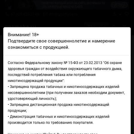
+7 926 425-57-00
info@gosmoke.ru
0 на 0 ₽
Внимание! 18+
Подтвердите свое совершеннолетие и намерение
Главная
Аромамиксы
Fruit Monster
ознакомиться с продукцией.
Frozen Fruit Monster Premium 2.0 Type-S Маракуйя, апельсин и гуава
со льдом
Аромамикс Frozen Fruit
Согласно Федеральному закону № 15-ФЗ от 23.02.2013 "Об охране
здоровья граждан от воздействия окружающего табачного дыма,
Monster Premium 2.0 Type-S
последствий потребления табака или потребления
никотинсодержащей продукции":
Маракуйя, апельсин и гуава
• Запрещена продажа табачных и никотиносодержащих изделий
несовершеннолетним (при получении заказов необходим документ,
со льдом
удостоверяющий личность);
• Запрещена дистанционная продажа никотинсодержащей
продукции;
• Демонстрация табачных и никотиносодержащих изделий
производится только по требованию покупателя.