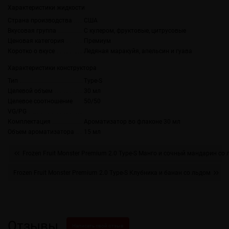
Характеристики жидкости
Страна производства
США
Вкусовая группа
С кулером, фруктовые, цитрусовые
Ценовая категория
Премиум
Коротко о вкусе
Ледяная маракуйя, апельсин и гуава
Характеристики конструктора
Тип
Type-S
Целевой объем
30 мл
Целевое соотношение
50/50
VG/PG
Комплектация
Ароматизатор во флаконе 30 мл
Объем ароматизатора
15 мл
Frozen Fruit Monster Premium 2.0 Type-S Манго и сочный мандарин со
Frozen Fruit Monster Premium 2.0 Type-S Клубника и банан со льдом
Отзывы
Написать свой отзыв