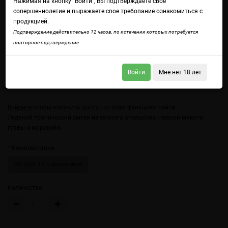
Нажимая на кнопку "Войти", Вы подтверждаете свое
совершеннолетие и выражаете свое требование ознакомиться с
продукцией.
Подтверждение действительно 12 часов, по истечении которых потребуется
повторное подтверждение.
Войти
Мне нет 18 лет
Войдите
чтобы получить доступ ко всем функциям сайта.
Ледяной тропический смузи из сочного апельсина, нежной мякоти
гуавы и маракуйи.
Комплектация
VG-Shot 15 в комплекте
Количество