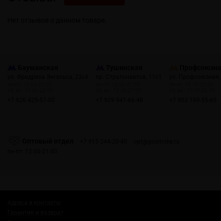
Нет отзывов о данном товаре.
Бауманская
Тушинская
Профсоюзн
ул. Фридриха Энгельса, 23с4
пр. Стратонавтов, 11с1
ул. Профсоюзная,
пн-пт: 10:00-22:00
пн-пт: 12:00-21:00
пн-пт: 10:00-22:00
сб, вс: 10:00-22:00
сб, вс: 12:00-21:00
сб, вс: 10:00-22:00
+7 926 425-57-00
+7 929 941-66-48
+7 903 199-55-65
Оптовый отдел
+7 915 244-20-40
opt@gosmoke.ru
пн-пт: 12:00-21:00
Адреса и контакты
Гарантия и возврат