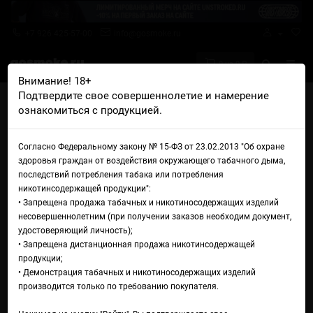
+7 926 425-57-00
info@gosmoke.ru
0 на 0 ₽
Внимание! 18+
Подтвердите свое совершеннолетие и намерение
Главная
Аромамиксы
Fruit Monster
ознакомиться с продукцией.
Frozen Fruit Monster Premium 2.0 Type-S Манго и сочный мандарин со
льдом
Аромамикс Frozen Fruit
Согласно Федеральному закону № 15-ФЗ от 23.02.2013 "Об охране
здоровья граждан от воздействия окружающего табачного дыма,
Monster Premium 2.0 Type-S
последствий потребления табака или потребления
никотинсодержащей продукции":
Манго и сочный мандарин со
• Запрещена продажа табачных и никотиносодержащих изделий
несовершеннолетним (при получении заказов необходим документ,
льдом
удостоверяющий личность);
• Запрещена дистанционная продажа никотинсодержащей
продукции;
• Демонстрация табачных и никотиносодержащих изделий
производится только по требованию покупателя.