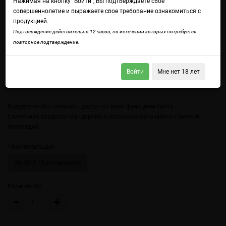
Нажимая на кнопку "Войти", Вы подтверждаете свое
совершеннолетие и выражаете свое требование ознакомиться с
продукцией.
Подтверждение действительно 12 часов, по истечении которых потребуется
повторное подтверждение.
Войти
Мне нет 18 лет
Войдите
чтобы получить доступ ко всем функциям сайта.
Солнечная сладость мандарина и экзотическаого манго с мягкой
прохладой.
Комплектация
VG-Shot 15 в комплекте
Количество