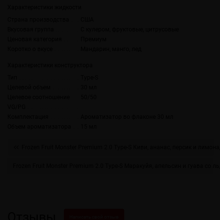
Характеристики жидкости
Страна производства
США
Вкусовая группа
С кулером, фруктовые, цитрусовые
Ценовая категория
Премиум
Коротко о вкусе
Мандарин, манго, лед
Характеристики конструктора
Тип
Type-S
Целевой объем
30 мл
Целевое соотношение
50/50
VG/PG
Комплектация
Ароматизатор во флаконе 30 мл
Объем ароматизатора
15 мл
Frozen Fruit Monster Premium 2.0 Type-S Киви, ананас, персик и лимон
Frozen Fruit Monster Premium 2.0 Type-S Маракуйя, апельсин и гуава со 
Отзывы
Написать свой отзыв