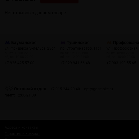
Нет отзывов о данном товаре.
Бауманская
Тушинская
Профсоюзн
ул. Фридриха Энгельса, 23с4
пр. Стратонавтов, 11с1
ул. Профсоюзная,
пн-пт: 10:00-22:00
пн-пт: 12:00-21:00
пн-пт: 10:00-22:00
сб, вс: 10:00-22:00
сб, вс: 12:00-21:00
сб, вс: 10:00-22:00
+7 926 425-57-00
+7 929 941-66-48
+7 903 199-55-65
Оптовый отдел
+7 915 244-20-40
opt@gosmoke.ru
пн-пт: 12:00-21:00
Адреса и контакты
Гарантия и возврат