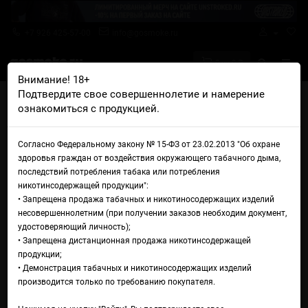
+7 926 425-57-00
info@gosmoke.ru
0 на 0 ₽
Внимание! 18+
Подтвердите свое совершеннолетие и намерение
Главная
Аромамиксы
ElfLiq x Oggo
ознакомиться с продукцией.
ElfLiq x Oggo Type-S Sour Кислое фруктовое драже
Аромамикс ElfLiq x Oggo
Согласно Федеральному закону № 15-ФЗ от 23.02.2013 "Об охране
здоровья граждан от воздействия окружающего табачного дыма,
Type-S Sour Кислое
последствий потребления табака или потребления
никотинсодержащей продукции":
фруктовое драже
• Запрещена продажа табачных и никотиносодержащих изделий
несовершеннолетним (при получении заказов необходим документ,
удостоверяющий личность);
• Запрещена дистанционная продажа никотинсодержащей
продукции;
• Демонстрация табачных и никотиносодержащих изделий
производится только по требованию покупателя.