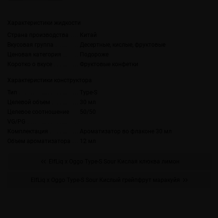
Характеристики жидкости
Страна производства
Китай
Вкусовая группа
Десертные, кислые, фруктовые
Ценовая категория
Подороже
Коротко о вкусе
Фруктовые конфетки
Характеристики конструктора
Тип
Type-S
Целевой объем
30 мл
Целевое соотношение
50/50
VG/PG
Комплектация
Ароматизатор во флаконе 30 мл
Объем ароматизатора
12 мл
ElfLiq x Oggo Type-S Sour Кислая клюква лимон
ElfLiq x Oggo Type-S Sour Кислый грейпфрут маракуйя