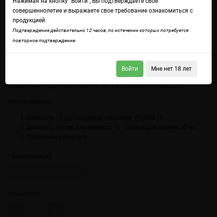
Нажимая на кнопку "Войти", Вы подтверждаете свое
совершеннолетие и выражаете свое требование ознакомиться с
продукцией.
Подтверждение действительно 12 часов, по истечении которых потребуется
повторное подтверждение.
Войти
Мне нет 18 лет
Войдите
чтобы получить доступ ко всем функциям сайта.
Сладкий микс фруктовых вкусов, как у разноцветных леденцов.
Использование:
Добавить
15 мл глицерина, например VG-Shot 15
Добавить
бустер
или
крепость по таблице
для объема 30 мл
Тщательно взболтать.
Комплектация
VG-Shot 15 в комплекте
Количество