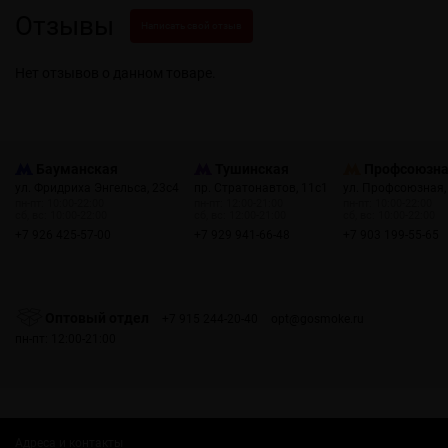
Отзывы
Написать свой отзыв
Нет отзывов о данном товаре.
Бауманская
Тушинская
Профсоюзн
ул. Фридриха Энгельса, 23с4
пр. Стратонавтов, 11с1
ул. Профсоюзная,
пн-пт: 10:00-22:00
пн-пт: 12:00-21:00
пн-пт: 10:00-22:00
сб, вс: 10:00-22:00
сб, вс: 12:00-21:00
сб, вс: 10:00-22:00
+7 926 425-57-00
+7 929 941-66-48
+7 903 199-55-65
Оптовый отдел
+7 915 244-20-40
opt@gosmoke.ru
пн-пт: 12:00-21:00
Адреса и контакты