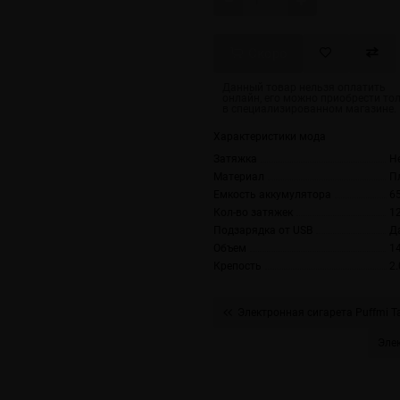
Скоро
Характеристики мода
Затяжка
Н
Материал
П
Емкость аккумулятора
6
Кол-во затяжек
1
Подзарядка от USB
Да
Объем
1
Крепость
2
Электронная сигарета Puffmi T
Эле