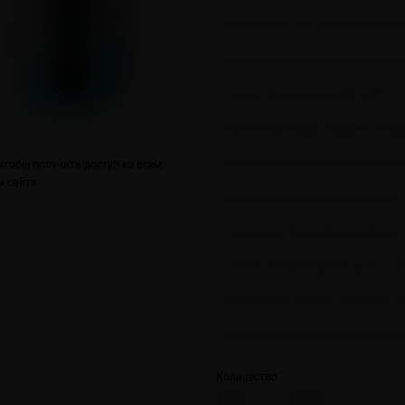
Матча Мята Лед (Matcha Mint Ice) 
Клубника Грейпфрут (Strawberry Gr
Лимон Мята (Lemon Mint) 2.0% – 1
Малина Виноград (Raspberry Grape
Вишня Персик Лимон (Cherry Peac
тобы получить доступ ко всем
 сайта.
Имбирное Пиво (Ginger Beer) 2.0%
Сибирские Ягоды (Siberian Berries)
Соленый лимон (Salted Lemon) 2.0
Асаи Персик Питайя (Acai Peach Pi
Клубничное Мороженое (Strawberry
Количество