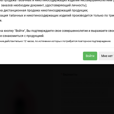
на продажа табачных и никотиносодержащих изделий несовершеннолетним 
 заказов необходим документ, удостоверяющий личность);
на дистанционная продажа никотинсодержащей продукции;
гарета Puffmi Pure 12000 (одноразовая)
рация табачных и никотиносодержащих изделий производится только по тр
ектронная сигарет
я.
а кнопку "Войти", Вы подтверждаете свое совершеннолетие и выражаете сво
000 (одноразовая)
е ознакомиться с продукцией.
ие действительно 12 часов, по истечении которых потребуется повторное подтверждение.
Войти
Мне нет 
тронная сигарета Puffmi Tank 20000 (одноразовая)
Электронная сигарет
Варианты
Манго Гуава (Mango Guava) 2.0% 
Кола (Razz Cola) 2.0% – 1 шт
Ананас Лимон Арбуз (Pineapple Le
Зеленое Манго (Green Mango) 2.0%