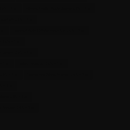
2.0% – 1 шт
Яблоко Гуава (Apple Guava) 2.0% – 1 шт
apefruit) 2.0% – 1 шт
 шт
Ледяной Арбуз (Watermelon Ice) 2.0% – 1 шт
) 2.0% – 1 шт
h Lemon) 2.0% – 1 шт
 – 1 шт
Табак (Tobacco) 2.0% – 1 шт
 2.0% – 1 шт
Чернослив (Mixed Prunus) 2.0% – 1 шт
% – 1 шт
taya) 2.0% – 1 шт
 Sundae) 2.0% – 1 шт