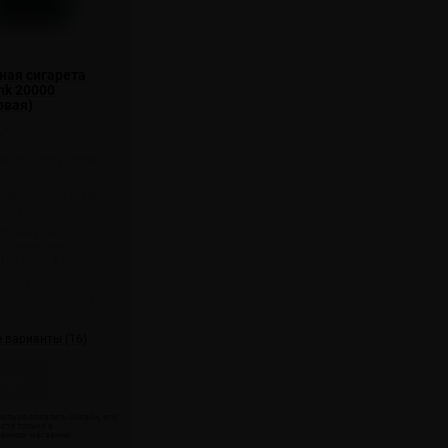
ная сигарета
nk 20000
овая)
:
мон (Cherry Lemon)
шт
айм (Pomegranate
% – 1 шт
лубника Арбуз
ry Watermelon
) 2.0% – 1 шт
ный Попкорн
Popcorn) 2.0% – 1
е варианты (16)
оро