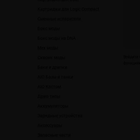
Картриджи для Logic Compact
Сменные испарители
Бокс моды
Бокс моды на DNA
Мех моды
Войдите
ч
Сквонк моды
функциям
Баки и дрипки
AIO Базы и танки
AIO Кастом
Дрип-типы
Аккумуляторы
Зарядные устройства
Аксессуары
Запасные части