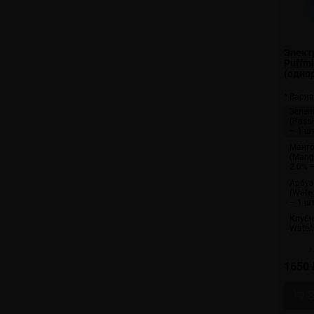
Элект
Puffmi
(одно
* Вариа
Зелен
(Passi
– 1 ш
Манго
(Mang
2.0% 
Арбуз
(Wate
– 1 ш
Клубн
Water
↓
1650 