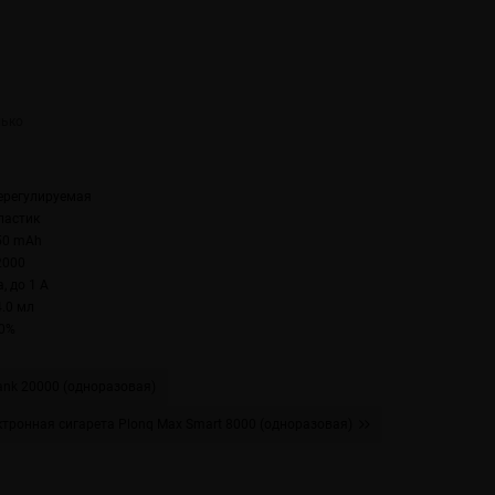
ерегулируемая
ластик
50 mAh
2000
, до 1 А
4.0 мл
.0%
ank 20000 (одноразовая)
ктронная сигарета Plonq Max Smart 8000 (одноразовая)