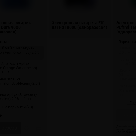
ронная сигарета
Электронная сигарета Elf
Электрон
 Dura 9000
Bar FS18000 (одноразовая)
Puffmi Ta
разовая)
(однораз
нты:
* Варианты
ый Чай с Маракуйей
Вишня Ли
on Fruit Green Tea) 2.0%
2.0% – 1 
т
Гранат Л
 Апельсин Арбуз
Lime) 2.0
o Orange Watermelon)
Жвачка К
– 1 шт
(Strawber
ная Жвачка
Bubblegum
rmelon Bubblegum) 2.0%
Карамель
т
(Caramel 
ика Арбуз (Strawberry
шт
melon) 2.0% – 1 шт
↓ Ещ
 Еще варианты (28)
Ск
₽