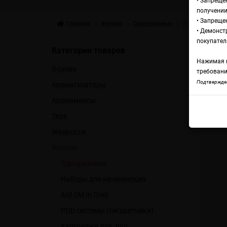
• Запреще
получении
• Запреще
Главная
Железо
Одноразовые
Электронная си
• Демонст
Эл
покупател
Категории товаров
Нажимая н
Основа
12
требовани
Подтвержден
Ароматизаторы
Аромамиксы
Элек
Тара
Жидкости
Железо
Одноразовые
Наборы для начинающих
AIO (All In One)
POD системы (сигаретники)
Картриджи для Juul