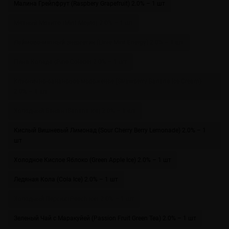
Малина Грейпфрут (Raspbery Grapefruit) 2.0% – 1 шт
Мятный Мохито (Mint Mojito) 2.0% – 1 шт
Лаймово-мятный энергетик (Lime Mint Energy) 2.0% – 1 шт
Пина Колада (Pine Colade) 2.0% – 1 шт
Клубнично-банановое мороженое (Strawberry Banana Ice Cream)
2.0% – 1 шт
Холодный Банан (Banana Ice) 2.0% – 1 шт
Кислый Вишневый Лимонад (Sour Cherry Berry Lemonade) 2.0% – 1
шт
Холодное Кислое Яблоко (Green Apple Ice) 2.0% – 1 шт
Ледяная Кола (Cola Ice) 2.0% – 1 шт
Холодный Персик (Peach Ice) 2.0% – 1 шт
Зеленый Чай с Маракуйей (Passion Fruit Green Tea) 2.0% – 1 шт