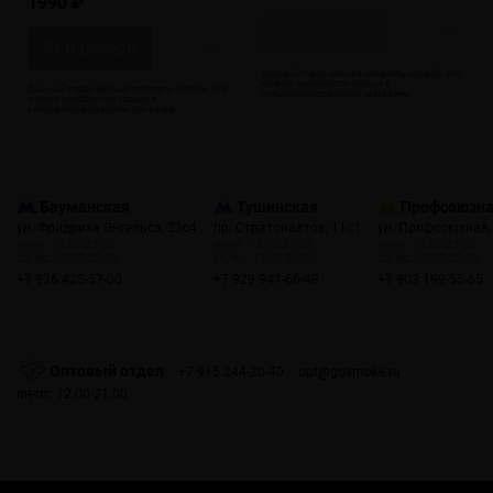
1990 ₽
Скоро
Бауманская
Тушинская
Профсоюзн
ул. Фридриха Энгельса, 23с4
пр. Стратонавтов, 11с1
ул. Профсоюзная,
пн-пт: 10:00-22:00
пн-пт: 12:00-21:00
пн-пт: 10:00-22:00
сб, вс: 10:00-22:00
сб, вс: 12:00-21:00
сб, вс: 10:00-22:00
+7 926 425-57-00
+7 929 941-66-48
+7 903 199-55-65
Оптовый отдел
+7 915 244-20-40
opt@gosmoke.ru
пн-пт: 12:00-21:00