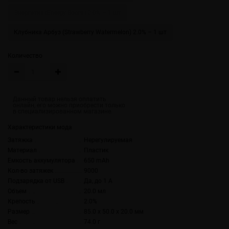
Энергетик (Energy Boom) 2.0% – 1 шт
Клубника Арбуз (Strawberry Watermelon) 2.0% – 1 шт
Количество
Характеристики мода
Затяжка
Нерегулируемая
Материал
Пластик
Емкость аккумулятора
650 mAh
Кол-во затяжек
9000
Подзарядка от USB
Да, до 1 А
Объем
20.0 мл
Крепость
2.0%
Размер
85.0 x 50.0 x 20.0 мм
Вес
74.0 г