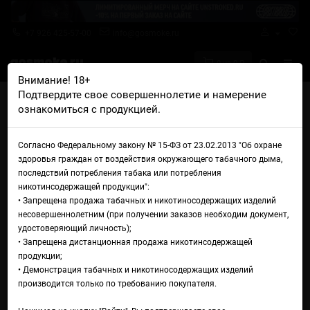
+7 926 425-57-00
info@gosmoke.ru
0 на 0 ₽
Внимание! 18+
Подтвердите свое совершеннолетие и намерение
Главная
Железо
Одноразовые
ознакомиться с продукцией.
Электронная сигарета Puffmi Dura 9000 (одноразовая)
Электронная сигарета Puffmi
Согласно Федеральному закону № 15-ФЗ от 23.02.2013 "Об охране
здоровья граждан от воздействия окружающего табачного дыма,
Dura 9000 (одноразовая)
последствий потребления табака или потребления
никотинсодержащей продукции":
• Запрещена продажа табачных и никотиносодержащих изделий
несовершеннолетним (при получении заказов необходим документ,
удостоверяющий личность);
• Запрещена дистанционная продажа никотинсодержащей
продукции;
• Демонстрация табачных и никотиносодержащих изделий
производится только по требованию покупателя.