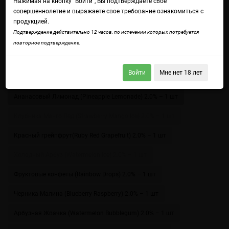
Нажимая на кнопку "Войти", Вы подтверждаете свое
совершеннолетие и выражаете свое требование ознакомиться с
продукцией.
Подтверждение действительно 12 часов, по истечении которых потребуется
повторное подтверждение.
Войдите
чтобы получить доступ ко всем функциям сайта.
Войти
Мне нет 18 лет
Варианты
Ананасовый Лимонад (Pineapple Lemonade) 2.0% – 1 шт
Клубника Манго Лед (Strawberry Mango Ice) 2.0% – 1 шт
Красный грейпфрут(Ruby Red Grapefruit) 2.0% – 1 шт
Холодный Арбуз (Watermelon Ice) 2.0% – 1 шт
Фруктовые конфеты (Rainbow Drops) 2.0% – 1 шт
Черника Малина (Blueberry Raspberry) 2.0% – 1 шт
Арбузная Жвачка (Watermelon Bubblegum) 2.0% – 1 шт