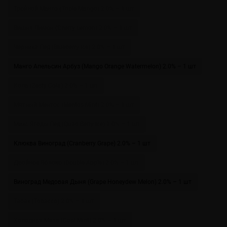
Тройной Манго (Triple Mango) 2.0% – 1 шт
Вишня Лимон (Cherry Lemon) 2.0% – 1 шт
Черника Лед (Blueberry Ice) 2.0% – 1 шт
Манго Апельсин Арбуз (Mango Orange Watermelon) 2.0% – 1 шт
Кола (Zesty Cola) 2.0% – 1 шт
Мятный Ментос (Mentos Mint) 2.0% – 1 шт
Микс Ягоды Лед (Quad Berry Ice) 2.0% – 1 шт
Клюква Виноград (Cranberry Grape) 2.0% – 1 шт
Двойное Яблоко (Double Apple) 2.0% – 1 шт
Виноград Медовая Дыня (Grape Honeydew Melon) 2.0% – 1 шт
Табак (Tobacco) 2.0% – 1 шт
Холодная Мята (Cool Mint) 2.0% – 1 шт