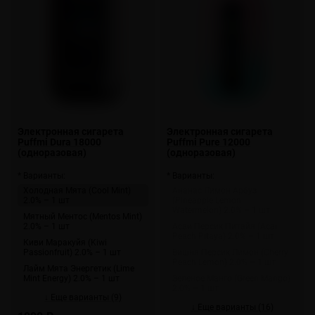
Электронная сигарета
Электронная сигарета
Puffmi Dura 18000
Puffmi Pure 12000
(одноразовая)
(одноразовая)
* Варианты:
* Варианты:
Холодная Мята (Cool Mint)
Ананас Лимон Арбуз
2.0% – 1 шт
(Pineapple Lemon
Watermelon) 2.0% – 1 шт
Мятный Ментос (Mentos Mint)
2.0% – 1 шт
Асаи Персик Питайя (Acai
Peach Pitaya) 2.0% – 1 шт
Киви Маракуйя (Kiwi
Passionfruit) 2.0% – 1 шт
Вишня Персик Лимон (Cherry
Peach Lemon) 2.0% – 1 шт
Лайм Мята Энергетик (Lime
Mint Energy) 2.0% – 1 шт
Зеленое Манго (Green Mango)
2.0% – 1 шт
↓ Еще варианты (9)
↓ Еще варианты (16)