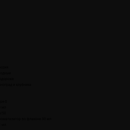
оссия
годные
одороже
иноград и клубника
ype-S
0 мл
0/50
роматизатор во флаконе 30 мл
3 мл