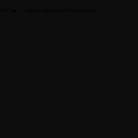
й лимонад
Duall Міx Type-S Extra Вишня клубника