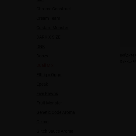
Chrome Construct
Cream Team
Custard Monster
DARK X SIZE
DNK
Войдите
ч
Doozy
функциям
Duall Міx
ElfLiq x Oggo
Epeak
Five Pawns
Fruit Monster
Genetic Code Aroma
Gizmo
Glitch Sauce Aroma