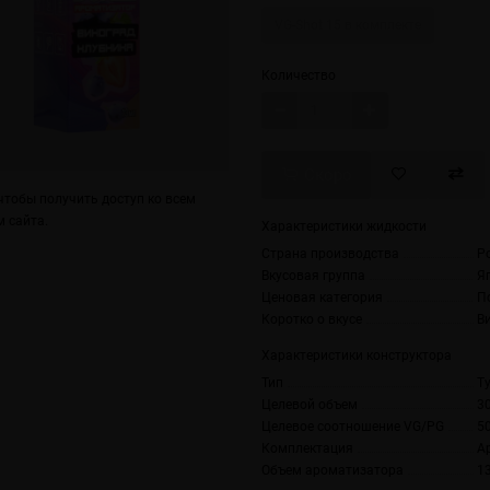
VG-Shot 15 в комплекте
Количество
Скоро
тобы получить доступ ко всем
 сайта.
Характеристики жидкости
Страна производства
Р
Вкусовая группа
Я
Ценовая категория
П
Коротко о вкусе
В
Характеристики конструктора
Тип
T
Целевой объем
3
Целевое соотношение VG/PG
5
Комплектация
А
Объем ароматизатора
1