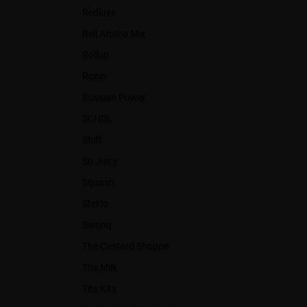
Redluxe
Rell Aroma Mix
Rollup
Ronin
Russian Power
SCNDL
Shift
So Juicy
Squash
Steklo
Swonq
The Custard Shoppe
The Milk
Tits Kits