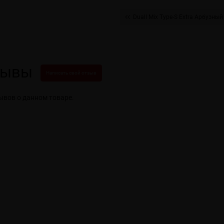
Duall Міx Type-S Extra Арбузны
зывы
Написать свой отзыв
ывов о данном товаре.