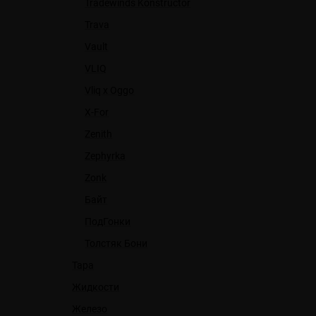
Tradewinds Konstructor
Trava
Vault
VLIQ
Vliq x Oggo
X-For
Zenith
Zephyrka
Zonk
Байт
ПодГонки
Толстяк Бони
Тара
Жидкости
Железо