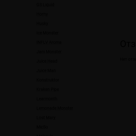
GS Liquid
Horny
Husky
Ice Monster
От
INFLV Aroma
Jam Monster
Нет отз
Juice Head
Juice Man
Konstruktor
Kraken Pipe
Learmonth
Lemonade Monster
Lost Mary
MicSo