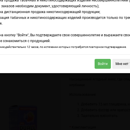
на продажа табачных и никотиносодержащих изделий несовершеннолетним 
 заказов необходим документ, удостоверяющий личность);
на дистанционная продажа никотинсодержащей продукции;
-S Extra Виноград клубника
рация табачных и никотиносодержащих изделий производится только по тр
омамикс Duall Міx 
я.
а кнопку "Войти", Вы подтверждаете свое совершеннолетие и выражаете сво
иноград клубника
е ознакомиться с продукцией.
ие действительно 12 часов, по истечении которых потребуется повторное подтверждение.
Войти
Мне нет 
l Міx Type-S Extra Арбузный лимонад
Duall Міx Type-S Extra Вишня клубни
Насыщенный ягодный микс, где сла
клубники.
Использование:
Добавить
15 мл глицерина, 
Добавить
бустер
или
крепост
Тщательно взболтать.
Комплектация