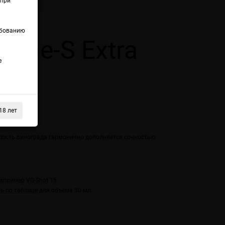
(при
ебованию
Type-S Extra
е
18 лет
ка
дость винограда гармонично дополняется сочностью
например VG-Shot 15
ь по таблице
для объема 30 мл