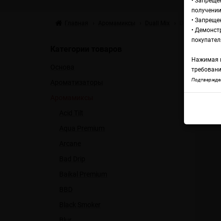
• Запреще
получении
• Запреще
Главная
Аромамиксы
Duall Міx
Duall Міx Type
• Демонст
Ар
покупател
Категории товаров
Нажимая н
Основа
В
требовани
Подтвержден
Ароматизаторы
Аромамиксы
Dual
Acid Tilt
Aqua Premium
Arcane
Bad Drip
Baikal Premium
BBD
Black Smoker
Blur