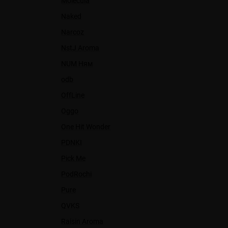
Molecula
Naked
Narcoz
NstJ Aroma
NUM Ням
odb
OffLine
Oggo
One Hit Wonder
PDNKI
Pick Me
PodRochi
Pure
QVKS
Raisin Aroma