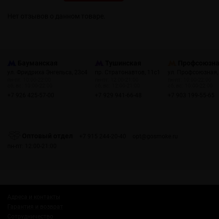
Нет отзывов о данном товаре.
Бауманская
Тушинская
Профсоюзн
ул. Фридриха Энгельса, 23с4
пр. Стратонавтов, 11с1
ул. Профсоюзная,
пн-пт: 10:00-22:00
пн-пт: 12:00-21:00
пн-пт: 10:00-22:00
сб, вс: 10:00-22:00
сб, вс: 12:00-21:00
сб, вс: 10:00-22:00
+7 926 425-57-00
+7 929 941-66-48
+7 903 199-55-65
Оптовый отдел
+7 915 244-20-40
opt@gosmoke.ru
пн-пт: 12:00-21:00
Адреса и контакты
Гарантия и возврат
Сотрудничество