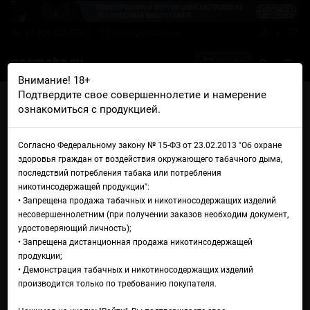
+7 926 425-57-00
info@gosmoke.ru
0 на 0 ₽
Внимание! 18+
Подтвердите свое совершеннолетие и намерение
Главная
Аромамиксы
Duall Міx
ознакомиться с продукцией.
Duall Міx Type-S Extra Садовые ягоды
Аромамикс Duall Міx Type-S
Согласно Федеральному закону № 15-ФЗ от 23.02.2013 "Об охране
здоровья граждан от воздействия окружающего табачного дыма,
Extra Садовые ягоды
последствий потребления табака или потребления
никотинсодержащей продукции":
• Запрещена продажа табачных и никотиносодержащих изделий
несовершеннолетним (при получении заказов необходим документ,
удостоверяющий личность);
• Запрещена дистанционная продажа никотинсодержащей
продукции;
• Демонстрация табачных и никотиносодержащих изделий
производится только по требованию покупателя.