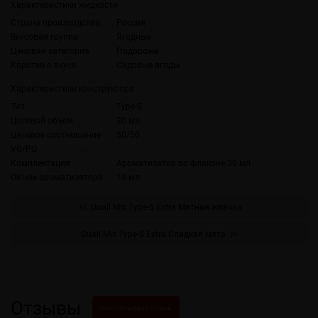
Характеристики жидкости
Страна производства
Россия
Вкусовая группа
Ягодные
Ценовая категория
Подороже
Коротко о вкусе
Садовые ягоды
Характеристики конструктора
Тип
Type-S
Целевой объем
30 мл
Целевое соотношение
50/50
VG/PG
Комплектация
Ароматизатор во флаконе 30 мл
Объем ароматизатора
13 мл
Duall Міx Type-S Extra Мятная жвачка
Duall Міx Type-S Extra Сладкая мята
Отзывы
Написать свой отзыв