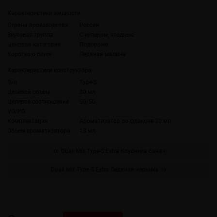
Характеристики жидкости
Страна производства
Россия
Вкусовая группа
С кулером, ягодные
Ценовая категория
Подороже
Коротко о вкусе
Ледяная малина
Характеристики конструктора
Тип
Type-S
Целевой объем
30 мл
Целевое соотношение
50/50
VG/PG
Комплектация
Ароматизатор во флаконе 30 мл
Объем ароматизатора
13 мл
Duall Міx Type-S Extra Клубника банан
Duall Міx Type-S Extra Ледяная черника