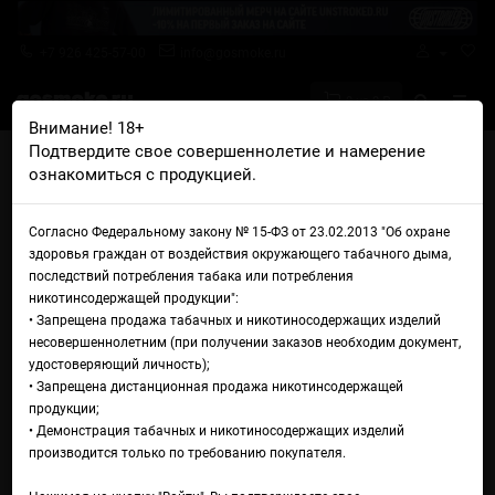
+7 926 425-57-00
info@gosmoke.ru
0 на 0 ₽
Внимание! 18+
Подтвердите свое совершеннолетие и намерение
Главная
Аромамиксы
Duall Міx
ознакомиться с продукцией.
Duall Міx Type-S Extra Ледяная малина
Аромамикс Duall Міx Type-S
Согласно Федеральному закону № 15-ФЗ от 23.02.2013 "Об охране
здоровья граждан от воздействия окружающего табачного дыма,
Extra Ледяная малина
последствий потребления табака или потребления
никотинсодержащей продукции":
• Запрещена продажа табачных и никотиносодержащих изделий
несовершеннолетним (при получении заказов необходим документ,
удостоверяющий личность);
• Запрещена дистанционная продажа никотинсодержащей
продукции;
• Демонстрация табачных и никотиносодержащих изделий
производится только по требованию покупателя.