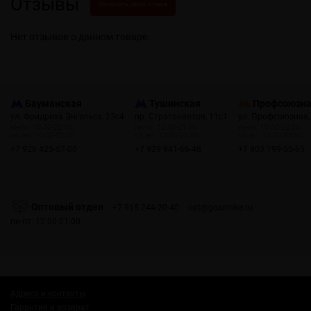
Отзывы
Написать свой отзыв
Нет отзывов о данном товаре.
Бауманская
Тушинская
Профсоюзн
ул. Фридриха Энгельса, 23с4
пр. Стратонавтов, 11с1
ул. Профсоюзная,
пн-пт: 10:00-22:00
пн-пт: 12:00-21:00
пн-пт: 10:00-22:00
сб, вс: 10:00-22:00
сб, вс: 12:00-21:00
сб, вс: 10:00-22:00
+7 926 425-57-00
+7 929 941-66-48
+7 903 199-55-65
Оптовый отдел
+7 915 244-20-40
opt@gosmoke.ru
пн-пт: 12:00-21:00
Адреса и контакты
Гарантия и возврат