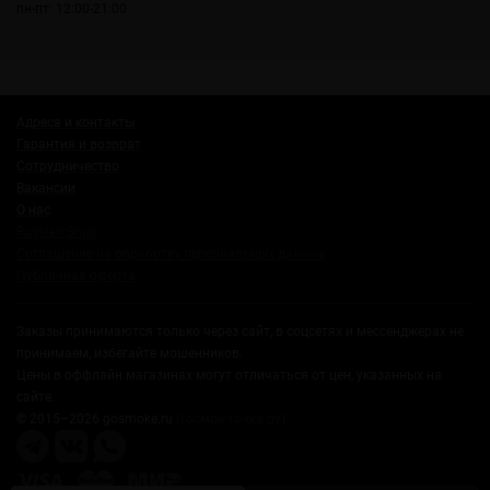
пн-пт: 12:00-21:00
Адреса и контакты
Гарантия и возврат
Сотрудничество
Вакансии
О нас
Russian Snus
Соглашение на обработку персональных данных
Публичная оферта
Заказы принимаются только через сайт, в соцсетях и мессенджерах не
принимаем, избегайте мошенников.
Цены в оффлайн магазинах могут отличаться от цен, указанных на
сайте.
© 2015–2026 gosmoke.ru
(госмок точка ру)