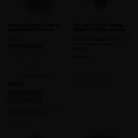
Бокс мод Dovpo & Vaperz
HotLine Coils #04 Фьюзд
Cloud Odin V2 Box Mod
ПЛАТА (0.26 Ohm, 3.0 мм)
* Цвет:
Состав: 0.5 фехраль (2 шт) + 0.1
нихром.Ширина спирали: 7.5
Синий (Satin Blue)
мм.Вн…
Красный (Satin Red)
* Фасовка:
Пурпурный (Purple)
1 спираль
Серый (Gunmetal)
↓ Еще варианты (1)
Скоро
7990 ₽