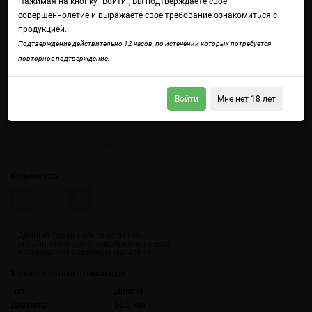
Нажимая на кнопку "Войти", Вы подтверждаете свое
совершеннолетие и выражаете свое требование ознакомиться с
продукцией.
Войдите
чтобы получить доступ ко всем функциям сайта.
Подтверждение действительно 12 часов, по истечении которых потребуется
Для раскрытия всего потенциала дрипки рекомендуется использовать
повторное подтверждение.
платы с токоотдачей 12 V, например
бокс мод Hellvape HELL200
Цвет
Войти
Мне нет 18 лет
Радужный (Rainbow)
Серый (Gun Metal)
Синий (Blue)
Стальной (Stainless Steel)
Черный матовый (Matte Full Black)
Количество
Характеристики атомайзера
Тип
Дрипка
Диаметр
26.0 мм