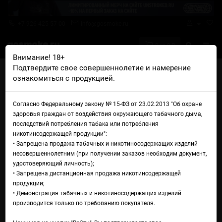
+7 926 425-57-00
info@gosmoke.ru
0 на 0 ₽
Внимание! 18+
Подтвердите свое совершеннолетие и намерение
Главная
Железо
Баки и дрипки
Дрипка Hellvape Seri RDA
ознакомиться с продукцией.
Дрипка Hellvape Seri RDA
Согласно Федеральному закону № 15-ФЗ от 23.02.2013 "Об охране
здоровья граждан от воздействия окружающего табачного дыма,
последствий потребления табака или потребления
никотинсодержащей продукции":
• Запрещена продажа табачных и никотиносодержащих изделий
несовершеннолетним (при получении заказов необходим документ,
удостоверяющий личность);
• Запрещена дистанционная продажа никотинсодержащей
продукции;
• Демонстрация табачных и никотиносодержащих изделий
производится только по требованию покупателя.