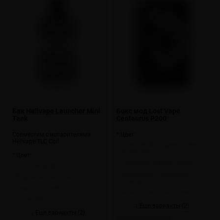
Бак Hellvape Launcher Mini
Бокс мод Lost Vape
Tank
Centaurus P200
Совместим с испарителями
* Цвет:
Hellvape TLC Coil
Бирюзовый градиент (Green
Wonderlnd)
* Цвет:
Радужный (Nebula Dynasty)
Золотой (Gold)
Фиолетовый с рисунком
Радужный (Rainbow)
(Siren Echo)
Серый (Gunmetal)
Черно-синий (Blue Thunder)
Синий (Blue)
↓ Еще варианты (2)
↓ Еще варианты (2)