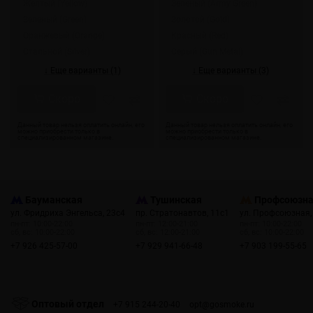
Желтый (Yellow)
Зеленый (Army Green)
Зеленый (Green)
Золотой (Gold)
Оранжевый (Orange)
Красный (Red)
Стальной (Silver)
Серый (Gun Metal)
↓ Еще варианты (1)
↓ Еще варианты (3)
Скоро
Скоро
Бауманская
Тушинская
Профсоюзн
ул. Фридриха Энгельса, 23с4
пр. Стратонавтов, 11с1
ул. Профсоюзная,
пн-пт: 10:00-22:00
пн-пт: 12:00-21:00
пн-пт: 10:00-22:00
сб, вс: 10:00-22:00
сб, вс: 12:00-21:00
сб, вс: 10:00-22:00
+7 926 425-57-00
+7 929 941-66-48
+7 903 199-55-65
Оптовый отдел
+7 915 244-20-40
opt@gosmoke.ru