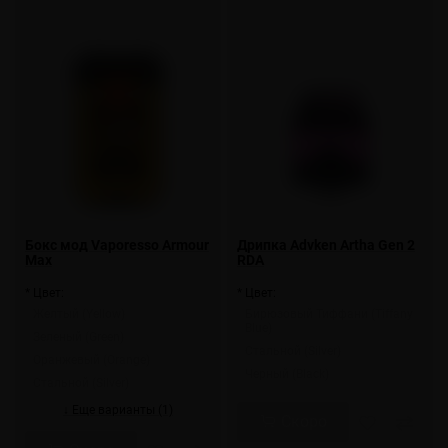
Бокс мод Vaporesso Armour
Дрипка Advken Artha Gen 2
Max
RDA
* Цвет:
* Цвет:
Желтый (Yellow)
Бирюзовый Тиффани (Tiffany
Blue)
Зеленый (Green)
Стальной (Silver)
Оранжевый (Orange)
Черный (Black)
Стальной (Silver)
↓ Еще варианты (1)
Скоро