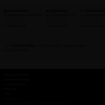
Бауманская
Тушинская
Профсоюзн
ул. Фридриха Энгельса, 23с4
пр. Стратонавтов, 11с1
ул. Профсоюзная,
пн-пт: 10:00-22:00
пн-пт: 12:00-21:00
пн-пт: 10:00-22:00
сб, вс: 10:00-22:00
сб, вс: 12:00-21:00
сб, вс: 10:00-22:00
+7 926 425-57-00
+7 929 941-66-48
+7 903 199-55-65
Оптовый отдел
+7 915 244-20-40
opt@gosmoke.ru
пн-пт: 12:00-21:00
Адреса и контакты
Гарантия и возврат
Сотрудничество
Вакансии
О нас
Russian Snus
Соглашение на обработку персональных данных