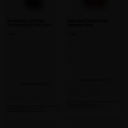
Бокс мод Lost Vape
Бокс мод Vandy Vape
Thelema Solo DNA 100C
Requiem Mod
* Цвет:
* Цвет:
Серый с черно-рыжей кожей
Желтый (Ultem)
(Gunmetal/Desert Fox)
Красный прозрачный (Clear
Стальной карбон (SS/Carbon
Red)
Fiber)
Синий прозрачный (Clear
Стальной с черно-белой
Blue)
кожей (SS/Oyster White)
Черный прозрачный (Clear
Черно-изумрудный
Black)
(Black/Oasis Oriental)
↓ Еще варианты (1)
↓ Еще варианты (2)
Скоро
Скоро