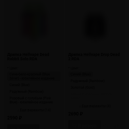
Дрипка Hellvape Dead
Дрипка Hellvape Drop Dead
Rabbit Solo RDA
2 RDA
* Цвет:
* Цвет:
Сине-бело-красный (Blue
Синий (Blue)
Silver) - юбилейное издание
Радужный (Rainbow)
Синий (Blue)
Золотой (Gold)
Радужный (Rainbow)
Белый с красным (Bloody
Розовый с голубым (Pink
Mess)
Blue) - юбилейное издание
↓ Еще варианты (4)
↓ Еще варианты (14)
2690 ₽
2590 ₽