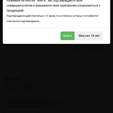
Нажимая на кнопку "Войти", Вы подтверждаете свое
совершеннолетие и выражаете свое требование ознакомиться с
продукцией.
Подтверждение действительно 12 часов, по истечении которых потребуется
повторное подтверждение.
Войдите
чтобы получить доступ ко всем функциям сайта.
Войти
Мне нет 18 лет
Цвет
Черно-красный (Black Red)
Серый (Gun Metal)
Золотой (Gold)
Красный (Red)
Зеленый (Army Green)
Стальной (Stainless Steel)
Черный матовый (Matte Full Black)
Количество