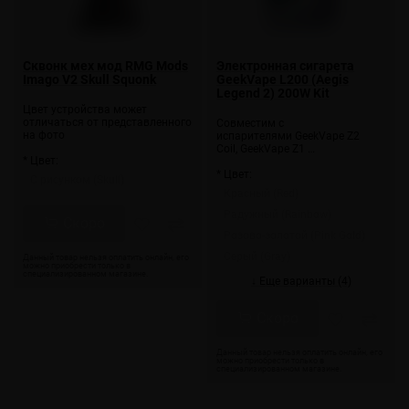
Сквонк мех мод RMG Mods
Электронная сигарета
Imago V2 Skull Squonk
GeekVape L200 (Aegis
Legend 2) 200W Kit
Цвет устройства может
отличаться от представленного
Совместим с
на фото
испарителями GeekVape Z2
Coil, GeekVape Z1 …
* Цвет:
* Цвет:
С рисунком (Skull)
Красный (Red)
Радужный (Rainbow)
Скоро
Розово-золотой (Pink Gold)
Серый (Gray)
↓ Еще варианты (4)
Скоро