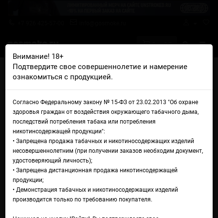
+7 926 425-57-00
info@gosmoke.ru
0 на 0 ₽
Внимание! 18+
Подтвердите свое совершеннолетие и намерение
Главная
Железо
Баки и дрипки
ознакомиться с продукцией.
Дрипка Hellvape Dead Rabbit Max RDA
Дрипка Hellvape Dead Rabbit
Согласно Федеральному закону № 15-ФЗ от 23.02.2013 "Об охране
здоровья граждан от воздействия окружающего табачного дыма,
Max RDA
последствий потребления табака или потребления
никотинсодержащей продукции":
• Запрещена продажа табачных и никотиносодержащих изделий
несовершеннолетним (при получении заказов необходим документ,
удостоверяющий личность);
• Запрещена дистанционная продажа никотинсодержащей
продукции;
• Демонстрация табачных и никотиносодержащих изделий
производится только по требованию покупателя.