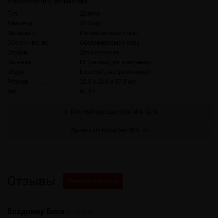
Характеристики атомайзера
Тип
Дрипка
Диаметр
28.0 мм
Материал
Нержавеющая сталь
Обслуживание
Обслуживаемая база
Стойки
Двухстоечная
Затяжка
DL (легкая), регулируемая
Обдув
Боковой, настраиваемый
Размер
28.0 x 28.0 x 37.8 мм
Вес
60.0 г
Бак Hellvape Launcher Mini Tank
Дрипка Hellvape Seri RDA
Отзывы
Написать свой отзыв
Владимир Боев
31.10.2023