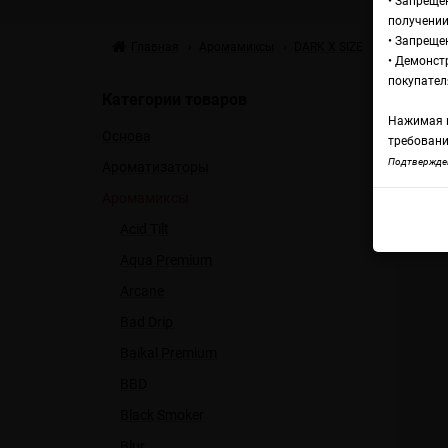
• Запреще
получении
• Запреще
Главная
Аромамиксы
DARK X SIZE
DARK X SIZ
• Демонст
Ар
покупател
Категории товаров
Нажимая н
Основа
М
требовани
Подтвержден
Ароматизаторы
Аромамиксы
DARK
Acid Tilt
Aqua Premium
Arcane
Bad Drip
Baikal Premium
BBD
Black Smoker
Blur