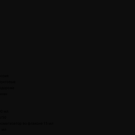
оссия
руктовые
одороже
анан
00 мл
0/50
роматизатор во флаконе 15 мл
1 мл