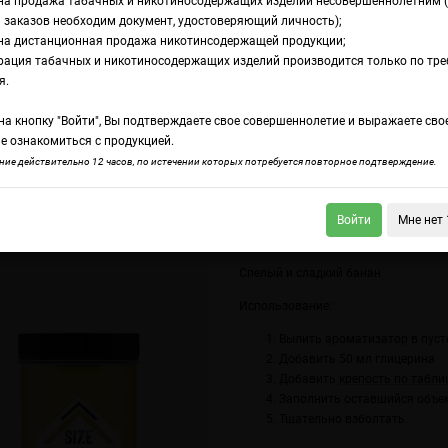
на продажа табачных и никотиносодержащих изделий несовершеннолетним 
 заказов необходим документ, удостоверяющий личность);
на дистанционная продажа никотинсодержащей продукции;
E XL Медиум+ Банан
рация табачных и никотиносодержащих изделий производится только по тр
омамикс DARK X S
я.
а кнопку "Войти", Вы подтверждаете свое совершеннолетие и выражаете сво
едиум+ Банан
е ознакомиться с продукцией.
ие действительно 12 часов, по истечении которых потребуется повторное подтверждение.
Войти
Мне нет 
 X SIZE XL Медиум+ Арбуз 2.0
DARK X SIZE XL Медиум+ Хлеб
Спелый и сладкий банан
Использование:
Вылить ароматизатор в пуст
Добавить 50 мл глицерина
Добавить
крепость по табли
Заполнить оставшийся объе
Тщательно взболтать.