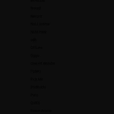
Molecula
Naked
Narcoz
NstJ Aroma
NUM Ням
odb
OffLine
Oggo
One Hit Wonder
PDNKI
Pick Me
PodRochi
Pure
QVKS
Raisin Aroma