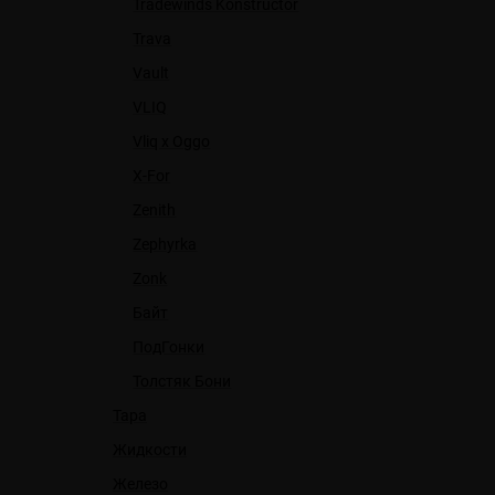
Tradewinds Konstructor
Trava
Vault
VLIQ
Vliq x Oggo
X-For
Zenith
Zephyrka
Zonk
Байт
ПодГонки
Толстяк Бони
Тара
Жидкости
Железо