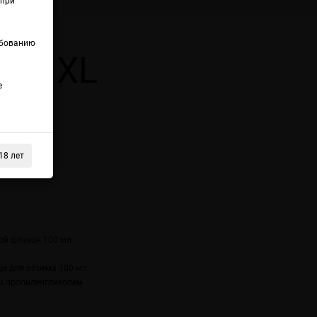
(при
ебованию
IZE XL
е
18 лет
ой флакон 100 мл
це
для объема 100 мл
м пропиленгликолем