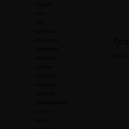
GS Liquid
Horny
Husky
Ice Monster
От
INFLV Aroma
Jam Monster
Нет отз
Juice Head
Juice Man
Konstruktor
Kraken Pipe
Learmonth
Lemonade Monster
Lost Mary
MicSo