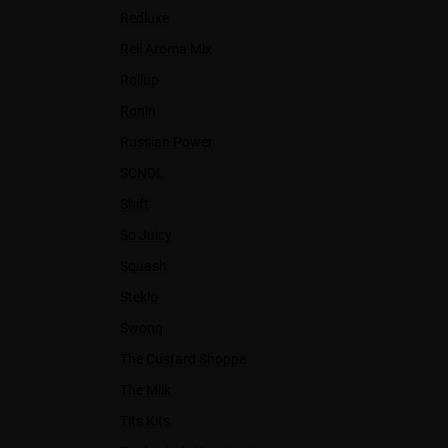
Redluxe
Rell Aroma Mix
Rollup
Ronin
Russian Power
SCNDL
Shift
So Juicy
Squash
Steklo
Swonq
The Custard Shoppe
The Milk
Tits Kits