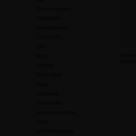
Chrome Construct
Cream Team
Custard Monster
DARK X SIZE
DNK
Войдите
ч
Doozy
функциям
Duall Міx
ElfLiq x Oggo
Epeak
Five Pawns
Fruit Monster
Genetic Code Aroma
Gizmo
Glitch Sauce Aroma