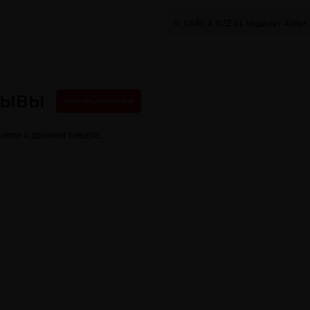
DARK X SIZE XL Медиум+ Арбуз 
зывы
Написать свой отзыв
ывов о данном товаре.