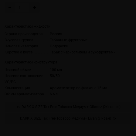
Характеристики жидкости
Страна производства
Россия
Вкусовая группа
Табачные, фруктовые
Ценовая категория
Подороже
Коротко о вкусе
Табак с черносливом и сухофруктами
Характеристики конструктора
Целевой объем
100 мл
Целевое соотношение
50/50
VG/PG
Комплектация
Ароматизатор во флаконе 15 мл
Объем ароматизатора
6 мл
DARK X SIZE Tax Free Tobacco Медиум+ Gitanez (Житанес)
DARK X SIZE Tax Free Tobacco Медиум+ Livan (Ливан)