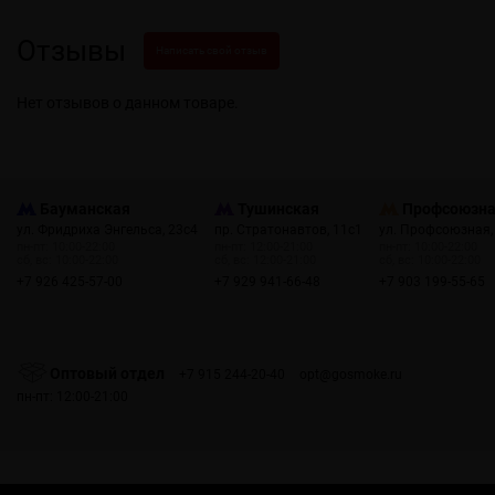
Отзывы
Написать свой отзыв
Нет отзывов о данном товаре.
Бауманская
Тушинская
Профсоюзн
ул. Фридриха Энгельса, 23с4
пр. Стратонавтов, 11с1
ул. Профсоюзная,
пн-пт: 10:00-22:00
пн-пт: 12:00-21:00
пн-пт: 10:00-22:00
сб, вс: 10:00-22:00
сб, вс: 12:00-21:00
сб, вс: 10:00-22:00
+7 926 425-57-00
+7 929 941-66-48
+7 903 199-55-65
Оптовый отдел
+7 915 244-20-40
opt@gosmoke.ru
пн-пт: 12:00-21:00