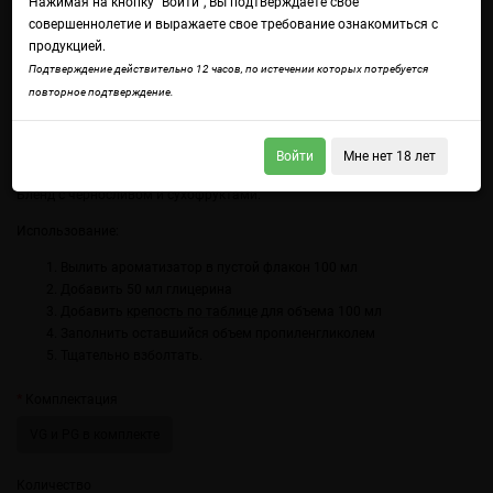
Нажимая на кнопку "Войти", Вы подтверждаете свое
совершеннолетие и выражаете свое требование ознакомиться с
продукцией.
Подтверждение действительно 12 часов, по истечении которых потребуется
повторное подтверждение.
Войти
Мне нет 18 лет
Войдите
чтобы получить доступ ко всем функциям сайта.
Бленд с черносливом и сухофруктами.
Использование:
Вылить ароматизатор в пустой флакон 100 мл
Добавить 50 мл глицерина
Добавить
крепость по таблице
для объема 100 мл
Заполнить оставшийся объем пропиленгликолем
Тщательно взболтать.
Комплектация
VG и PG в комплекте
Количество