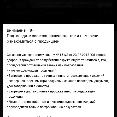
+7 926 425-57-00
info@gosmoke.ru
0 на 0 ₽
Внимание! 18+
Подтвердите свое совершеннолетие и намерение
Главная
Аромамиксы
DARK X SIZE
ознакомиться с продукцией.
DARK X SIZE Tax Free Tobacco Медиум+ Golden Ducat (Золотой дукат)
Аромамикс DARK X SIZE Tax
Согласно Федеральному закону № 15-ФЗ от 23.02.2013 "Об охране
здоровья граждан от воздействия окружающего табачного дыма,
Free Tobacco Медиум+
последствий потребления табака или потребления
никотинсодержащей продукции":
Golden Ducat (Золотой дукат)
• Запрещена продажа табачных и никотиносодержащих изделий
несовершеннолетним (при получении заказов необходим документ,
удостоверяющий личность);
• Запрещена дистанционная продажа никотинсодержащей
продукции;
• Демонстрация табачных и никотиносодержащих изделий
производится только по требованию покупателя.