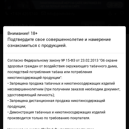
+7 926 425-57-00
info@gosmoke.ru
0 на 0 ₽
Внимание! 18+
Подтвердите свое совершеннолетие и намерение
Главная
Аромамиксы
Chrome Construct
ознакомиться с продукцией.
Chrome Construct Type-S Pink Вишня клубника
Аромамикс Chrome Construct
Согласно Федеральному закону № 15-ФЗ от 23.02.2013 "Об охране
здоровья граждан от воздействия окружающего табачного дыма,
Type-S Pink Вишня клубника
последствий потребления табака или потребления
никотинсодержащей продукции":
• Запрещена продажа табачных и никотиносодержащих изделий
несовершеннолетним (при получении заказов необходим документ,
удостоверяющий личность);
• Запрещена дистанционная продажа никотинсодержащей
продукции;
• Демонстрация табачных и никотиносодержащих изделий
производится только по требованию покупателя.