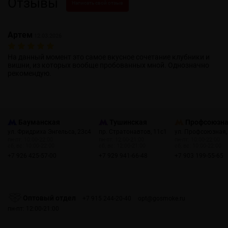
Отзывы
Написать свой отзыв
Артем
12.03.2026
На данный момент это самое вкусное сочетание клубники и
вишни, из которых вообще пробованных мной. Однозначно
рекомендую.
Бауманская
Тушинская
Профсоюзн
ул. Фридриха Энгельса, 23с4
пр. Стратонавтов, 11с1
ул. Профсоюзная,
пн-пт: 10:00-22:00
пн-пт: 12:00-21:00
пн-пт: 10:00-22:00
сб, вс: 10:00-22:00
сб, вс: 12:00-21:00
сб, вс: 10:00-22:00
+7 926 425-57-00
+7 929 941-66-48
+7 903 199-55-65
Оптовый отдел
+7 915 244-20-40
opt@gosmoke.ru
пн-пт: 12:00-21:00