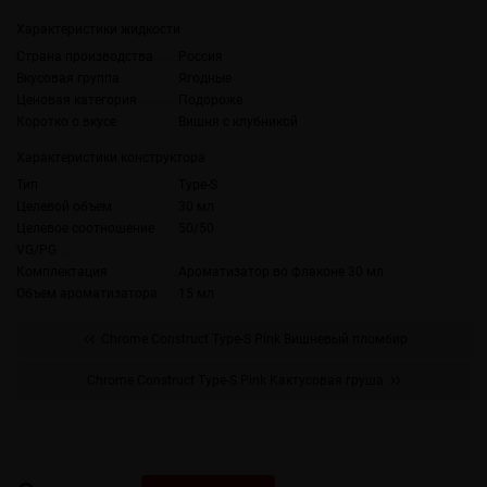
Характеристики жидкости
Страна производства
Россия
Вкусовая группа
Ягодные
Ценовая категория
Подороже
Коротко о вкусе
Вишня с клубникой
Характеристики конструктора
Тип
Type-S
Целевой объем
30 мл
Целевое соотношение
50/50
VG/PG
Комплектация
Ароматизатор во флаконе 30 мл
Объем ароматизатора
15 мл
Chrome Construct Type-S Pink Вишневый пломбир
Chrome Construct Type-S Pink Кактусовая груша