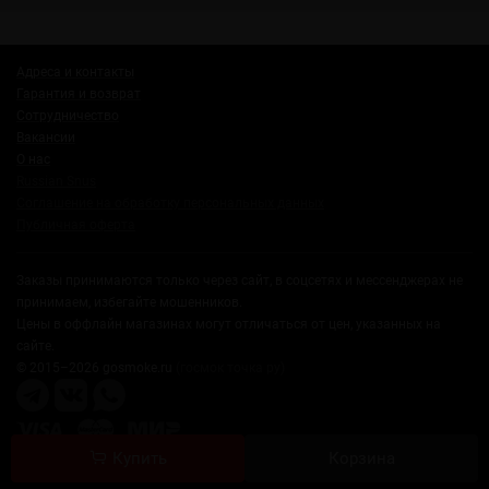
Адреса и контакты
Гарантия и возврат
Сотрудничество
Вакансии
О нас
Russian Snus
Соглашение на обработку персональных данных
Публичная оферта
Заказы принимаются только через сайт, в соцсетях и мессенджерах не
принимаем, избегайте мошенников.
Цены в оффлайн магазинах могут отличаться от цен, указанных на
сайте.
© 2015–2026 gosmoke.ru
(госмок точка ру)
Купить
Корзина