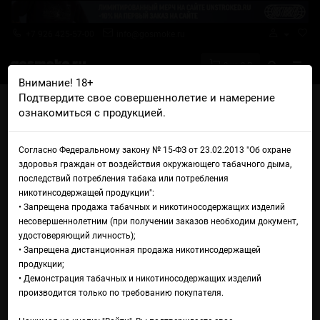
+7 926 425-57-00
info@gosmoke.ru
0 на 0 ₽
Внимание! 18+
Подтвердите свое совершеннолетие и намерение
Главная
Жидкости
Bad Drip
ознакомиться с продукцией.
Bad Drip Salt Pennywise Iced Out
Жидкость Bad Drip Salt
Согласно Федеральному закону № 15-ФЗ от 23.02.2013 "Об охране
здоровья граждан от воздействия окружающего табачного дыма,
Pennywise Iced Out
последствий потребления табака или потребления
никотинсодержащей продукции":
• Запрещена продажа табачных и никотиносодержащих изделий
несовершеннолетним (при получении заказов необходим документ,
удостоверяющий личность);
• Запрещена дистанционная продажа никотинсодержащей
продукции;
• Демонстрация табачных и никотиносодержащих изделий
производится только по требованию покупателя.