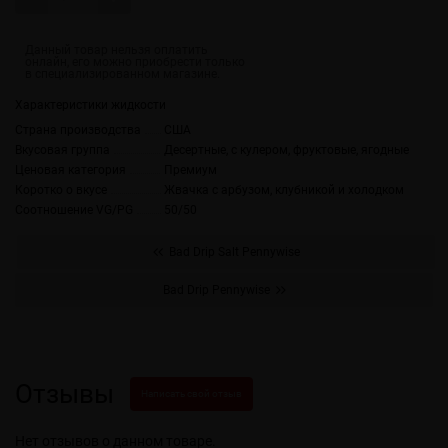
Характеристики жидкости
Страна производства
США
Вкусовая группа
Десертные, с кулером, фруктовые, ягодные
Ценовая категория
Премиум
Коротко о вкусе
Жвачка с арбузом, клубникой и холодком
Соотношение VG/PG
50/50
Bad Drip Salt Pennywise
Bad Drip Pennywise
Отзывы
Написать свой отзыв
Нет отзывов о данном товаре.