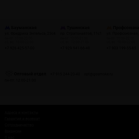
Бауманская
Тушинская
Профсоюзн
ул. Фридриха Энгельса, 23с4
пр. Стратонавтов, 11с1
ул. Профсоюзная,
пн-пт: 10:00-22:00
пн-пт: 12:00-21:00
пн-пт: 10:00-22:00
сб, вс: 10:00-22:00
сб, вс: 12:00-21:00
сб, вс: 10:00-22:00
+7 926 425-57-00
+7 929 941-66-48
+7 903 199-55-65
Оптовый отдел
+7 915 244-20-40
opt@gosmoke.ru
пн-пт: 12:00-21:00
Адреса и контакты
Гарантия и возврат
Сотрудничество
Вакансии
О нас